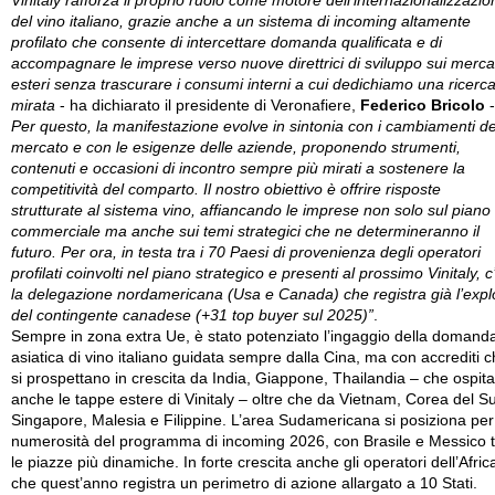
Vinitaly rafforza il proprio ruolo come motore dell’internazionalizzazio
del vino italiano, grazie anche a un sistema di incoming altamente
profilato che consente di intercettare domanda qualificata e di
accompagnare le imprese verso nuove direttrici di sviluppo sui merca
esteri senza trascurare i consumi interni a cui dedichiamo una ricerc
mirata
- ha dichiarato il presidente di Veronafiere,
Federico Bricolo
-
Per questo, la manifestazione evolve in sintonia con i cambiamenti de
mercato e con le esigenze delle aziende, proponendo strumenti,
contenuti e occasioni di incontro sempre più mirati a sostenere la
competitività del comparto. Il nostro obiettivo è offrire risposte
strutturate al sistema vino, affiancando le imprese non solo sul piano
commerciale ma anche sui temi strategici che ne determineranno il
futuro. Per ora, in testa tra i 70 Paesi di provenienza degli operatori
profilati coinvolti nel piano strategico e presenti al prossimo Vinitaly, c
la delegazione nordamericana (Usa e Canada) che registra già l’explo
del contingente canadese (+31 top buyer sul 2025)”
.
Sempre in zona extra Ue, è stato potenziato l’ingaggio della domand
asiatica di vino italiano guidata sempre dalla Cina, ma con accrediti 
si prospettano in crescita da India, Giappone, Thailandia – che ospit
anche le tappe estere di Vinitaly – oltre che da Vietnam, Corea del S
Singapore, Malesia e Filippine. L’area Sudamericana si posiziona per
numerosità del programma di incoming 2026, con Brasile e Messico t
le piazze più dinamiche. In forte crescita anche gli operatori dell’Afric
che quest’anno registra un perimetro di azione allargato a 10 Stati.