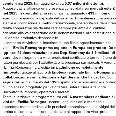
vendemmia 2025
, ha raggiunto circa
5,37 milioni di ettolitri
.
A questi dati si affianca una presenza consolidata sui
mercati esteri:
nel 2025 l’export del vino
regionale ha raggiunto i
433 milioni di
euro
, confermando la capacità del sistema di mantenere una posizio
stabile e riconoscibile a livello internazionale, sostenuta sia dalle gran
realtà cooperative sia da una rete sempre più ampia di cantine
orientate alla valorizzazione delle denominazioni e alla costruzione di
un’identità produttiva riconoscibile.
Il comparto vitivinicolo si inserisce in una filiera agroalimentare che
vede l’
Emilia-Romagna prima regione in Europa per prodotti Dop
Igp
, con
45 denominazioni
e una
Dop Economy da 3,9 miliardi di
euro
, dove il legame tra vino, produzioni certificate e territori è uno d
fattori più rilevanti per l’attrattività e la presenza sui mercati. A Verona
l’Emilia-Romagna ha allestito un
padiglione completamente
rinnovato
, grazie al lavoro di
Enoteca regionale Emilia-Romagna 
collaborazione con la Regione e Apt Servizi
, che ha ospitato
90
espositori
– in aumento del
13%
rispetto allo scorso anno – all’inter
di uno spazio progettato per valorizzare l’intera filiera e favorire
l’incontro tra imprese, operatori e mercati.
Tante le iniziative in programma, tra cui
16 masterclass dedicate ai
vini dell’Emilia-Romagna
, incontri, degustazioni e momenti di
approfondimento dedicati alle principali denominazioni e ai vitigni del
territorio, con un’attenzione particolare al rapporto tra vino, prodotti