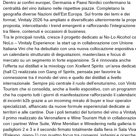
Dentro ai confini europei, Germania e Paesi Nordici confermano la
centralità del vino italiano nelle rispettive piazze. Completano la
geografia diverse Nazioni dell’Est Europa. Sul fronte dei temi e dei
format, Vinitaly 2026 ha ampliato e diversificato ulteriormente la prop
proposta, intercettando i trend emergenti e rafforzando l’integrazione
tra filiere, contenuti e occasioni di business.
Tra le principali novità, cresce il progetto dedicato ai No-Lo Alcohol c
NoLo – Vinitaly Experience: la start up in collaborazione con Unione
Italiana Vini che ha debuttato con una nuova collocazione espositiva 
un calendario strutturato di degustazioni, masterclass e focus di
mercato su un segmento in forte espansione. Si è rinnovata anche
l’offerta sui distillati e la mixology con Xcellent Spirits: un’area dedica
(hall C) realizzata con Gang of Spirits, pensata per favorire la
connessione tra il mondo del vino e quello dei distillati a livello
internazionale. Sempre più centrale il ruolo dell’enoturismo, con Vinit
Tourism che si consolida, anche a livello espositivo, con un program
che ha coperto tutti i giorni di manifestazione rafforzando il calendari
di incontri b2b grazie a un incoming mirato di buyer e tour operator
specializzati, affiancato da nuove formule esperienziali dedicate ai
territori e alle cantine. Due i poli tematici del turismo del vino a Vinital
il primo realizzato da Veronafiere e Wine Tourism Hub in collaborazi
con i partner Wine Suite, Wine Meridian e Winedering nella galleria tr
padiglioni 2 e 3 e il secondo firmato totalmente dalla fiera in Sala Viva
(Palexpo, piano-1) con quattro focus tra convegni, indagini e ricerche