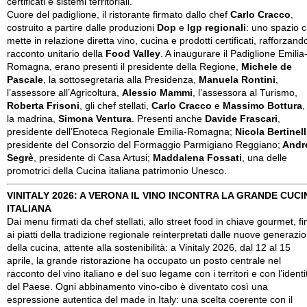
certificati e sistemi territoriali.
Cuore del padiglione, il ristorante firmato dallo chef
Carlo Cracco
,
costruito a partire dalle produzioni
Dop
e
Igp regionali
: uno spazio 
mette in relazione diretta vino, cucina e prodotti certificati, rafforzando
racconto unitario della
Food Valley
. A inaugurare il Padiglione Emilia
Romagna, erano presenti il presidente della Regione,
Michele de
Pascale
, la sottosegretaria alla Presidenza,
Manuela Rontini
,
l’assessore all’Agricoltura,
Alessio Mammi
, l’assessora al Turismo,
Roberta Frisoni
, gli chef stellati,
Carlo Cracco
e
Massimo Bottura
,
la madrina,
Simona Ventura
. Presenti anche
Davide Frascari
,
presidente dell’Enoteca Regionale Emilia-Romagna;
Nicola Bertinell
presidente del Consorzio del Formaggio Parmigiano Reggiano;
Andr
Segrè
, presidente di Casa Artusi;
Maddalena Fossati
, una delle
promotrici della Cucina italiana patrimonio Unesco.
VINITALY 2026: A VERONA IL VINO INCONTRA LA GRANDE CUCI
ITALIANA
Dai menu firmati da chef stellati, allo street food in chiave gourmet, fi
ai piatti della tradizione regionale reinterpretati dalle nuove generazio
della cucina, attente alla sostenibilità: a Vinitaly 2026, dal 12 al 15
aprile, la grande ristorazione ha occupato un posto centrale nel
racconto del vino italiano e del suo legame con i territori e con l’identi
del Paese. Ogni abbinamento vino-cibo è diventato così una
espressione autentica del made in Italy: una scelta coerente con il