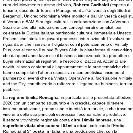
cura del Movimento turismo del vino,
Roberta Garibaldi
(esperta di
turismo, docente di Tourism Management all'Università degli Studi di
Bergamo), Unicredit-Nomisma Wine monitor e dall’Università degli st
di Verona e BAM Strategie culturali in collaborazione con ArtVerona.
Spazio anche alla ristorazione con concept mirati e ampliati per
celebrare la Cucina Italiana patrimonio culturale immateriale Unesco.
Presenti chef stellati e giovani promesse internazionali. L’evoluzione
riguarda anche i servizi e il digitale, con il potenziamento di Vinitaly
Plus, con al centro il nuovo Buyers Club, la piattaforma di networking
che da quest’anno favorisce il business bidirezionale tra produttori e
buyer internazionali registrati, e l’esordio di Bacco AI. Accanto alle
novità, si sono confermati gli appuntamenti e le aree tematiche che
hanno completato l’offerta espositiva e contenutistica, insieme al
palinsesto di eventi che da Vinitaly OperaWine al fuori salone Vinitaly
and the City, contribuendo a rafforzare il legame tra business, territor
pubblico.
La
regione Emilia-Romagna
, in particolare si è presentata all’edizio
2026 con un comparto strutturato e in crescita, capace di tenere
insieme produzione, promozione e identità territoriale, e che trova ne
vino una delle sue principali espressioni economiche e produttive.
Il settore vitivinicolo regionale conta
oltre 14mila imprese
, una
superficie vitata che supera i 52mila ettari
, collocando l’Emilia-
Romagna al
5° posto in Italia
, e una produzione che, con la