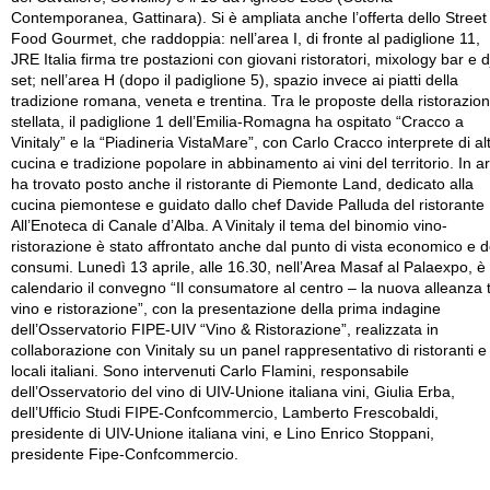
Contemporanea, Gattinara). Si è ampliata anche l’offerta dello Street
Food Gourmet, che raddoppia: nell’area I, di fronte al padiglione 11,
JRE Italia firma tre postazioni con giovani ristoratori, mixology bar e d
set; nell’area H (dopo il padiglione 5), spazio invece ai piatti della
tradizione romana, veneta e trentina. Tra le proposte della ristorazio
stellata, il padiglione 1 dell’Emilia-Romagna ha ospitato “Cracco a
Vinitaly” e la “Piadineria VistaMare”, con Carlo Cracco interprete di al
cucina e tradizione popolare in abbinamento ai vini del territorio. In a
ha trovato posto anche il ristorante di Piemonte Land, dedicato alla
cucina piemontese e guidato dallo chef Davide Palluda del ristorante
All’Enoteca di Canale d’Alba. A Vinitaly il tema del binomio vino-
ristorazione è stato affrontato anche dal punto di vista economico e d
consumi. Lunedì 13 aprile, alle 16.30, nell’Area Masaf al Palaexpo, è 
calendario il convegno “Il consumatore al centro – la nuova alleanza 
vino e ristorazione”, con la presentazione della prima indagine
dell’Osservatorio FIPE-UIV “Vino & Ristorazione”, realizzata in
collaborazione con Vinitaly su un panel rappresentativo di ristoranti e
locali italiani. Sono intervenuti Carlo Flamini, responsabile
dell’Osservatorio del vino di UIV-Unione italiana vini, Giulia Erba,
dell’Ufficio Studi FIPE-Confcommercio, Lamberto Frescobaldi,
presidente di UIV-Unione italiana vini, e Lino Enrico Stoppani,
presidente Fipe-Confcommercio.