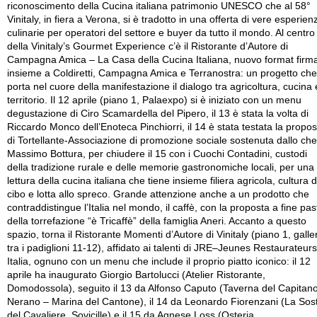
riconoscimento della Cucina italiana patrimonio UNESCO che al 58°
Vinitaly, in fiera a Verona, si è tradotto in una offerta di vere esperien
culinarie per operatori del settore e buyer da tutto il mondo. Al centro
della Vinitaly’s Gourmet Experience c’è il Ristorante d’Autore di
Campagna Amica – La Casa della Cucina Italiana, nuovo format firm
insieme a Coldiretti, Campagna Amica e Terranostra: un progetto che
porta nel cuore della manifestazione il dialogo tra agricoltura, cucina 
territorio. Il 12 aprile (piano 1, Palaexpo) si è iniziato con un menu
degustazione di Ciro Scamardella del Pipero, il 13 è stata la volta di
Riccardo Monco dell’Enoteca Pinchiorri, il 14 è stata testata la propos
di Tortellante-Associazione di promozione sociale sostenuta dallo che
Massimo Bottura, per chiudere il 15 con i Cuochi Contadini, custodi
della tradizione rurale e delle memorie gastronomiche locali, per una
lettura della cucina italiana che tiene insieme filiera agricola, cultura d
cibo e lotta allo spreco. Grande attenzione anche a un prodotto che
contraddistingue l’Italia nel mondo, il caffè, con la proposta a fine pas
della torrefazione “è Tricaffè” della famiglia Aneri. Accanto a questo
spazio, torna il Ristorante Momenti d’Autore di Vinitaly (piano 1, galle
tra i padiglioni 11-12), affidato ai talenti di JRE–Jeunes Restaurateurs
Italia, ognuno con un menu che include il proprio piatto iconico: il 12
aprile ha inaugurato Giorgio Bartolucci (Atelier Ristorante,
Domodossola), seguito il 13 da Alfonso Caputo (Taverna del Capitano
Nerano – Marina del Cantone), il 14 da Leonardo Fiorenzani (La Sos
del Cavaliere, Sovicille) e il 15 da Agnese Loss (Osteria