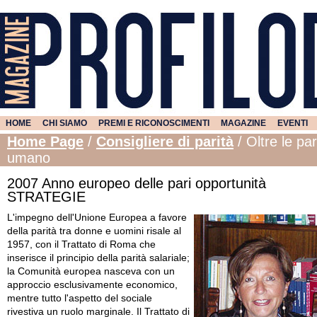
HOME
CHI SIAMO
PREMI E RICONOSCIMENTI
MAGAZINE
EVENTI
Home Page
/
Consigliere di parità
/
Oltre le pa
umano
2007 Anno europeo delle pari opportunità
STRATEGIE
L'impegno dell'Unione Europea a favore della parità tra donne e uomini risale al 1957, con il Trattato di Roma che inserisce il principio della parità salariale; la Comunità europea nasceva con un approccio esclusivamente economico, mentre tutto l'aspetto del sociale rivestiva un ruolo marginale. Il Trattato di Maastricht, siglato il 7 febbraio 1992 ed entrato in vigore il 1 novembre 1993, conferma il principio della parità di retribuzione senza discriminazioni fondate sul sesso e sviluppa la tematica delle pari opportunità nell'ambito delle politiche sociali, tendendo a regolamentare la materia anche in relazione al mercato del lavoro e al trattamento dei lavoratori e delle lavoratrici. Con l'adozione del Trattato di Amsterdam, siglato il 2 novembre 1997 ed entrato in vigore il 1 maggio 1999, la Comunità europea sancisce il proprio impegno in termini di mainstreaming della dimensione di genere, integrando il principio delle pari opportunità in tutte le politiche comunitarie. Si precisa che il concetto di mainstreaming, insieme al concetto di empowerment, è stato utilizzato per la prima volta nel 1995, in occasione della Conferenza Internazionale delle donne di Pechino, per enfatizzare il protagonismo delle donne a livello mondiale, intendendo per mainstreaming, l'integrazione delle situazioni e delle esigenze femminili nell'insieme delle azioni e delle politiche e, per empowerment, la capacità di accrescere il potere e la responsabilità delle donne a tutti i livelli della vita politica e sociale. Sempre nel 1997, durante il Vertice Straordinario di Lussemburgo, che anticipa l'entrata in vigore del Trattato di Amsterdam, l'Unione europea si è dotata di una strategia per l'occupazione (la c.d. SEO - Strategia Europea per l'Occupazione), basata su quattro pilastri portanti: 1. occupabilità, volta a prevenire la disoccupazione di lunga durata e la disoccupazione giovanile e ad assicurare gli strumenti per fronteggiare i cambiamenti del mercato del lavoro e le nuove opportunità occupazionali; 2. imprenditorialità, finalizzata a favorire lo sviluppo imprenditoriale, garantendo l'avvio di nuove imprese e lo sviluppo di quelle già esistenti; 3. adattabilità, pilastro fondamentale per le politiche del lavoro e per la modernizzazione dei mercati del lavoro, volto a raggiungere il giusto equilibrio tra flessibilità e sicurezza ed a migliorare la qualità del lavoro. 4. pari opportunità, con carattere orizzontale rispetto alle politiche per l'occupazione, finalizzate a contrastare le disuguaglianze tra donne e uomini ed a ridurre la perdita economica derivante da un sotto-utilizzo della componente femminile della popolazione. Tale pilastro riguarda anche le pari opportunità per le persone portatrici di handicap. Nel corso degli anni, le istituzioni europee hanno modificato la Strategia Europea per l'Occupazione, semplificandola e rendendola adeguata ad affrontare le problematiche dei mercati del lavoro attraverso la semplificazione degli orientamenti strategici, la definizione di obiettivi chiari e rapportati alle esigenze del mercato del lavoro e il perfezionamento del processo di governance della stessa strategia. * Estratto dalla pubblicazione "L'attività delle Consigliere di parità nella Regione Emilia-Romgna: casi di discriminazione di genere anno 2005. Dati e Riflessione" a cura delle Consigliere Regionali di parità della Regione Emilia-Romagna - anno di pubblicazione 2007. Particolarmente significativi sono i Consigli europei che si sono succeduti dal 2000 al 2003, in quanto rappresentano le sedi in cui si sono poste le premesse per un efficace coordinamento delle politiche occupazionali in Europa, in modo particolare: . Il Consiglio di Lisbona (marzo 2000), che ha fissato un nuovo obiettivo strategico per l'Unione europea, ovvero diventare 'l'economia della conoscenza più dinamica e competitiva a livello mondiale, in grado di realizzare una crescita economica sostenibile con nuovi e migliori posti di lavoro e una maggiore coesione sociale'. A tal fine, il Consiglio ha definito obiettivi complessivi in materia di occupazione e, nello specifico per le donne, il raggiungimento, entro il 2010, di un tasso di occupazione pari al 60%. . Il Consiglio di Nizza (dicembre 2000) il quale, con l'adozione dell'Agenda sociale europea, ha mirato al raggiungimento della piena e buona occupazione attraverso politiche volte ad aumentare i tassi di attività, a ridurre i divari regionali e le ineguaglianze ed a migliorare la qualità del lavoro. Il Consiglio di Nizza ha elaborato la Carta dei diritti dell'Unione europea, riprendendo dal Trattato di Amsterdam un concetto di pari opportunità con un'accezione più estesa rispetto all'ambito della disciplina del lavoro. . Il Consiglio di Barcellona (marzo 2002), che ha previsto un rafforzamento della Strategia europea per l'occupazione (inclusi gli obiettivi della strategia di Lisbona) e una razionalizzazione dei processi di coordinamento delle politiche economiche e degli orientamenti in materia di occupazione. Il Consiglio ha mirato a semplificare la strategia per l'occupazione riducendo il numero di linee guida. . Il Consiglio di Bruxelles (marzo 2003), che ha ribadito il ruolo guida della Strategia europea per l'occupazione nella realizzazione degli obiettivi in materia di occupazione fissati dalla strategia di Lisbona. In modo particolare, questo Consiglio ha ritenuto opportuno semplificare gli orientamenti strategici (che nel corso degli anni erano diventati sempre più complessi e di difficile implementazione) e utilizzare strumenti più semplici per il coordinamento delle politiche economiche e delle politiche occupazionali. I nuovi orientamenti della Strategia Europea per l'Occupazione, recepiti nella decisione del Consiglio n. 2003/578/CE del 22 luglio 2003, sono basati su tre finalità strategiche: . rafforzare gli obiettivi di Lisbona relativi alla piena occupazione, alla qualità e produttività sul lavoro e alla coesione sociale, integrandoli nella Strategia Europea per l'Occupazione; . stabilire l'arco temporale di realizzazione di tali obiettivi, ovvero entro il 2010, con uno step intermedio nel 2006; . definire obiettivi chiari e adeguati alle esigenze dei mercati del lavoro e individuare le priorità politiche, focalizzando l'attenzione sui risultati. A tal fine, sono state individuate dieci priorità di azione le quali hanno modificato, superandola, la prospettiva dei quattro pilastri storici della Strategia Europea per l'Occupazione. Tra queste, si evidenzia la priorità relativa alle pari opportunità tra donne e uomini, volta a promuovere la parità tra i sessi in materia di occupazione e retribuzione attraverso un approccio integrato ed a favorire la partecipazione delle donne al mercato del lavoro, sia facilitandone il rientro dopo periodi di assenza, sia sostenendo misure adeguate alle esigenze di conciliazione. Tra i recenti provvedimenti europei merita citare la Direttiva 5 luglio 2006 n. 2006/54/CE riguardante l'attuazione del principio delle pari opportunità e della parità di trattamento fra uomini e donne in materia di occupazione e impiego, nonché la Tabella di marcia per l'equità di genere (Roadmap for equality between women and men 2006-2010), del 3 marzo 2006 con l'obiettivo di far progredire il programma verso l'uguaglianza di genere e di rafforzare le politiche di gender mainstreaming. La Commissione Europea stabilisce sei obiettivi prioritari, da conseguire entro il 2010, finalizzati a contrastare le disuguaglianze di genere sia all'interno sia all'esterno dell'Unione Europea: 1. raggiungere lo stesso grado di indipendenza economica per uomini e donne; 2. migliorare la conciliazione tra vita professionale, familiare e privata; 3. promuovere la rappresentanza paritaria nei luoghi decisionali; 4. combattere ogni forma di violenza basata sul sesso e la tratta degli esseri umani; 5. eliminare gli stereotipi di genere presenti nella società; 6. promuovere l'uguaglianza di genere nelle relazioni esterne dell'Unione Europea e nelle politiche di sviluppo. Per ciascun obiettivo, la road map esplicita specifiche azioni strategiche, assicurando risorse adeguate e monitorando e rafforzando il mainstreaming di genere. Nella seconda parte del documento, la Commissione si propone di migliorare la governance sulla parità tra i generi. Mappatura degli organismi di parità nell'Europa a 25 Austria: Referenti per le questioni femminili diffusi a livello provinciale e ciò avviene in ciascun Lander. Sono speciali gruppi di lavoro che si occupano delle questioni femminili e della condizione della donna e promuovono il gender mainstreaming a livello regionale e locale. Belgio: Autorità che si occupano della promozione di p.o. a livello di comunità e a livello regionale. Nelle Fiandre è stata lanciata una rete di funzionari incaricati di promuovere azioni positive a favore delle donne. Cipro: Comitato delle pari opportunità: organismo pubblico centrale, svolge attività di supporto alla parità tra uomo e donna nell'ambito dell'occupazione e della formazione, monitorando il rispetto delle pari opportunità nel mercato del lavoro e nelle attività formative. Danimarca: I Consulenti di pari opportunità sono presenti in modo capillare in ognuna delle 275 municipalità della Danimarca rafforzati dalla presenza, in 19 Centri per l'impiego, degli Esperti di Uguaglianza. Francia: I Centri di informazione e supporto alla parità di genere non hanno riferimenti territoriali. La loro costituzione ha origini formalizzate dal Ministero per le pari opportunità e fanno parte di un ampio network nazionale (115) unità, il cui coordinamento è in capo al Centro Nazionale d'informazione e di documentazione per le donne e le famiglie. Germania: Gli Uffici municipali per le p. o. sono presenti a livello territoriale locale decentrato di gestione delle amministrazioni dei Lander. Inoltre opera una rete di 1900 Uffici municipali per le pari opportunità e rappresentanti delle donne, sotto il coordinament