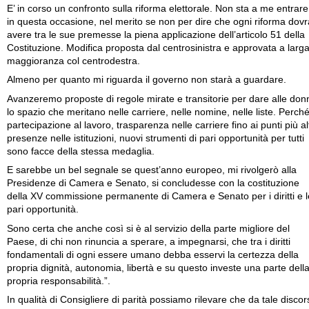
E’ in corso un confronto sulla riforma elettorale. Non sta a me entrare
in questa occasione, nel merito se non per dire che ogni riforma dovr
avere tra le sue premesse la piena applicazione dell’articolo 51 della
Costituzione. Modifica proposta dal centrosinistra e approvata a larg
maggioranza col centrodestra.
Almeno per quanto mi riguarda il governo non starà a guardare.
Avanzeremo proposte di regole mirate e transitorie per dare alle don
lo spazio che meritano nelle carriere, nelle nomine, nelle liste. Perch
partecipazione al lavoro, trasparenza nelle carriere fino ai punti più alt
presenze nelle istituzioni, nuovi strumenti di pari opportunità per tutti
sono facce della stessa medaglia.
E sarebbe un bel segnale se quest’anno europeo, mi rivolgerò alla
Presidenze di Camera e Senato, si concludesse con la costituzione
della XV commissione permanente di Camera e Senato per i diritti e l
pari opportunità.
Sono certa che anche così si è al servizio della parte migliore del
Paese, di chi non rinuncia a sperare, a impegnarsi, che tra i diritti
fondamentali di ogni essere umano debba esservi la certezza della
propria dignità, autonomia, libertà e su questo investe una parte dell
propria responsabilità.”.
In qualità di Consigliere di parità possiamo rilevare che da tale discor