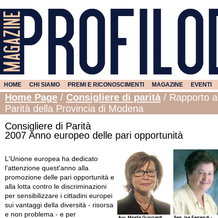
HOME
CHI SIAMO
PREMI E RICONOSCIMENTI
MAGAZINE
EVENTI
Home Page
/
Consigliere di parità
/
Rapporto an
Parità della Provincia di Modena
Consigliere di Parità
2007 Anno europeo delle pari opportunità
L'Unione europea ha dedicato
l'attenzione quest'anno alla
promozione delle pari opportunità e
alla lotta contro le discriminazioni
per sensibilizzare i cittadini europei
sui vantaggi della diversità - risorsa
e non problema - e per