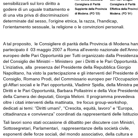
sensibilizzarli sul loro diritto a
godere di un uguale trattamento e
di una vita priva di discriminazioni
determinate dal sesso, l'origine etnica, la razza, l'handicap,
l'orientamento sessuale, la religione o le convinzioni personali.
A tal proposito, le Consigliere di parità della Provincia di Modena ha
partecipato il 03 maggio 2007 a Roma all’evento nazionale dell’Anno
europeo delle Pari Opportunità per Tutti organizzato dalla Presidenza
del Consiglio dei Ministri – Ministero per i Diritti e le Pari Opportunità.
L’iniziativa, alla presenza del Presidente della Repubblica Giorgio
Napolitano, ha visto la partecipazione e gli interventi del Presidente d
Consiglio, Romano Prodi, del Commissario europeo per l’Occupazion
gli Affari sociali e le Pari opportunità, Vladimir Spidla, della Ministra pe
Diritti e le Pari Opportunità, Barbara Pollastrini e della Vice President
della Camera dei deputati, Giorgia Meloni. Il programma prevedeva
oltre i citati interventi della mattinata, tre focus group-workshop,
dedicati ai temi: “Diritti umani“, “Crescita, equità, lavoro” e “Europa,
cittadinanza e convivenza” coordinati da rappresentanti delle Istituzio
Tali lavori sono stati occasione di dibattito per discutere con Ministri,
Sottosegretari, Parlamentari, rappresentanze della società civile,
esponenti delle forze sociali, del mondo associativo, della cultura e