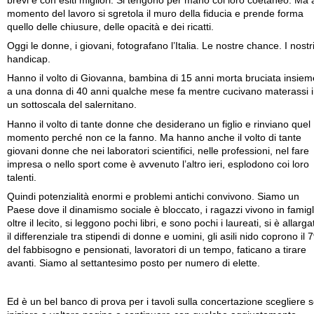
brevi e con esiti migliori. Si tengono per mano col loro coetaneo. Ma 
momento del lavoro si sgretola il muro della fiducia e prende forma
quello delle chiusure, delle opacità e dei ricatti.
Oggi le donne, i giovani, fotografano l’Italia. Le nostre chance. I nostr
handicap.
Hanno il volto di Giovanna, bambina di 15 anni morta bruciata insiem
a una donna di 40 anni qualche mese fa mentre cucivano materassi 
un sottoscala del salernitano.
Hanno il volto di tante donne che desiderano un figlio e rinviano quel
momento perché non ce la fanno. Ma hanno anche il volto di tante
giovani donne che nei laboratori scientifici, nelle professioni, nel fare
impresa o nello sport come è avvenuto l’altro ieri, esplodono coi loro
talenti.
Quindi potenzialità enormi e problemi antichi convivono. Siamo un
Paese dove il dinamismo sociale è bloccato, i ragazzi vivono in famigl
oltre il lecito, si leggono pochi libri, e sono pochi i laureati, si è allarga
il differenziale tra stipendi di donne e uomini, gli asili nido coprono il 
del fabbisogno e pensionati, lavoratori di un tempo, faticano a tirare
avanti. Siamo al settantesimo posto per numero di elette.
Ed è un bel banco di prova per i tavoli sulla concertazione scegliere 