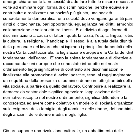
emerge chiaramente la necessità di adottare tutte le misure necessar
volte ad eliminare ogni forma di discriminazione, perché equivale a
contribuire a realizzare una società più giusta, una società
concretamente democratica, una società dove vengano garantiti pari
diritti di cittadinanza, pari opportunità, eguaglianza nei diritti, armoni
collaborazione e solidarietà tra i sessi. E’ al divieto di ogni forma di
discriminazione a causa di fattori, quali: la razza, l’età, la lingua, l’etni
la cultura, la religione, l’handicap e il sesso, è alla tutela della dignità
della persona e del lavoro che si ispirano i principi fondamentali della
nostra Carta costituzionale, la legislazione europea e la Carta dei dirit
fondamentali dell’uomo. E’ sotto la spinta fondamentale di direttive e
raccomandazioni europee che sono state introdotte nel nostro
ordinamento leggi significative di contrasto alle discriminazioni e
finalizzate alla promozione di azioni positive, tese al raggiungimento 
un riequilibrio della presenza di uomini e donne in tutti gli ambiti della
vita sociale, a partire da quello del lavoro. Contribuire a realizzare la
democrazia sostanziale significa agevolare l’applicazione delle
normative recepite nel nostro ordinamento, significa diffonderne la
conoscenza ed avere come obiettivo un modello di società organizza
sulle esigenze della famiglia, degli uomini e delle donne, dei bambini 
degli anziani, delle donne madri, mogli, figlie.
Ciò presuppone una rivoluzione culturale, un abbattimento delle