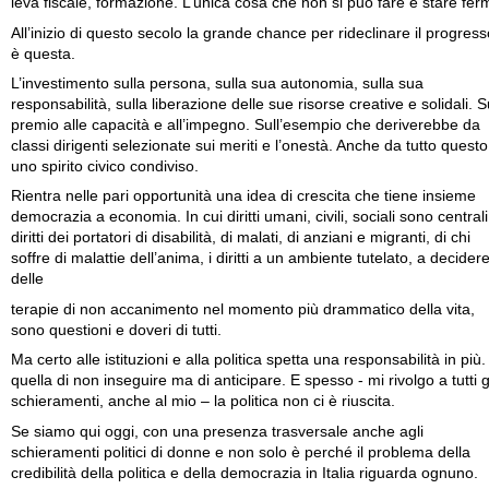
leva fiscale, formazione. L’unica cosa che non si può fare è stare ferm
All’inizio di questo secolo la grande chance per rideclinare il progress
è questa.
L’investimento sulla persona, sulla sua autonomia, sulla sua
responsabilità, sulla liberazione delle sue risorse creative e solidali. S
premio alle capacità e all’impegno. Sull’esempio che deriverebbe da
classi dirigenti selezionate sui meriti e l’onestà. Anche da tutto questo
uno spirito civico condiviso.
Rientra nelle pari opportunità una idea di crescita che tiene insieme
democrazia a economia. In cui diritti umani, civili, sociali sono centrali.
diritti dei portatori di disabilità, di malati, di anziani e migranti, di chi
soffre di malattie dell’anima, i diritti a un ambiente tutelato, a decider
delle
terapie di non accanimento nel momento più drammatico della vita,
sono questioni e doveri di tutti.
Ma certo alle istituzioni e alla politica spetta una responsabilità in più.
quella di non inseguire ma di anticipare. E spesso - mi rivolgo a tutti g
schieramenti, anche al mio – la politica non ci è riuscita.
Se siamo qui oggi, con una presenza trasversale anche agli
schieramenti politici di donne e non solo è perché il problema della
credibilità della politica e della democrazia in Italia riguarda ognuno.