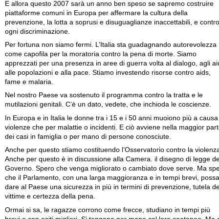
E allora questo 2007 sarà un anno ben speso se sapremo costruire
piattaforme comuni in Europa per affermare la cultura della
prevenzione, la lotta a soprusi e disuguaglianze inaccettabili, e contr
ogni discriminazione.
Per fortuna non siamo fermi. L’Italia sta guadagnando autorevolezza
come capofila per la moratoria contro la pena di morte. Siamo
apprezzati per una presenza in aree di guerra volta al dialogo, agli aiu
alle popolazioni e alla pace. Stiamo investendo risorse contro aids,
fame e malaria.
Nel nostro Paese va sostenuto il programma contro la tratta e le
mutilazioni genitali. C’è un dato, vedete, che inchioda le coscienze.
In Europa e in Italia le donne tra i 15 e i 50 anni muoiono più a causa
violenze che per malattie o incidenti. E ciò avviene nella maggior par
dei casi in famiglia o per mano di persone conosciute.
Anche per questo stiamo costituendo l’Osservatorio contro la violenz
Anche per questo è in discussione alla Camera. il disegno di legge de
Governo. Spero che venga migliorato o cambiato dove serve. Ma sp
che il Parlamento, con una larga maggioranza e in tempi brevi, poss
dare al Paese una sicurezza in più in termini di prevenzione, tutela de
vittime e certezza della pena.
Ormai si sa, le ragazze corrono come frecce, studiano in tempi più