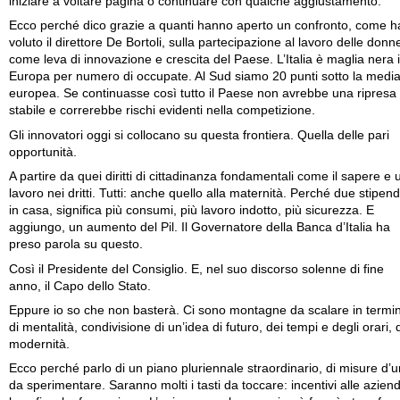
iniziare a voltare pagina o continuare con qualche aggiustamento.
Ecco perché dico grazie a quanti hanno aperto un confronto, come h
voluto il direttore De Bortoli, sulla partecipazione al lavoro delle donn
come leva di innovazione e crescita del Paese. L’Italia è maglia nera 
Europa per numero di occupate. Al Sud siamo 20 punti sotto la medi
europea. Se continuasse così tutto il Paese non avrebbe una ripresa
stabile e correrebbe rischi evidenti nella competizione.
Gli innovatori oggi si collocano su questa frontiera. Quella delle pari
opportunità.
A partire da quei diritti di cittadinanza fondamentali come il sapere e 
lavoro nei dritti. Tutti: anche quello alla maternità. Perché due stipend
in casa, significa più consumi, più lavoro indotto, più sicurezza. E
aggiungo, un aumento del Pil. Il Governatore della Banca d’Italia ha
preso parola su questo.
Così il Presidente del Consiglio. E, nel suo discorso solenne di fine
anno, il Capo dello Stato.
Eppure io so che non basterà. Ci sono montagne da scalare in termin
di mentalità, condivisione di un’idea di futuro, dei tempi e degli orari, 
modernità.
Ecco perché parlo di un piano pluriennale straordinario, di misure d’u
da sperimentare. Saranno molti i tasti da toccare: incentivi alle azien