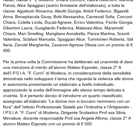
Panza, Alice Spaggiari (autrici firmatarie dell’elaborato), e tutta la
classe: Agyekum Rosanna, Aleotti Giorgia, Artioli Federico, Bigarelli
Anna, Bonapitacola Giusy, Botti Alessandra, Carnevali Sofia, Cocconi
Chiara, Colella Linda, Ducati Agnese, Errico Valentina, Fiorito Giorgia
Gibertoni Laura, Guagliardo Federica, Malavasi Alice, Maramotti
Chiara, Mari Smelling, Marigliano Annabella, Panza Martina, Scionti
Valentina, Sclafani Manuela, Spaggiari Alice, Tumminieri Roberta, Vall
Ilaria, Zanotti Margherita, Zavaroni Agnese Olesia con un premio di €
400.
Per la prima volta la Commissione ha deliberato ad unanimità di dare
una menzione di merito all’alunno Matteo Esposito, classe 2^ A
dell’I.P.S.I.A. “F. Corni” di Modena, in considerazione della sensibilità
dimostrata nello sviluppare il tema che riguarda la violenza alle donn
in autonomia presentando un elaborato a livello individuale,
apprezzando la scelta dell’immagine allo stesso tempo delicata e
cruenta. Si è pertanto deciso di introdurre un quarto classificato,
assegnato all’elaborato “Le donne non si toccano nemmeno con un
fiore” dell’ Istituto Professionale Statale per l’Industria e l’Artigianato -
I.P.S.I.A. “F. Corni” di Modena, Dirigente Scolastico Prof.ssa Silvia
Menabue, docente responsabile Prof.ssa Angela Alfonsi, classe 2^ A
alunno Matteo Esposito con un premio di € 500.