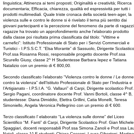
linguistica; Attinenza ai temi proposti; Originalità e creatività; Ricerca
documentaria; Efficacia, chiarezza, qualità ed espressività per tutti i
prodotti multimediali. Quale triste cronaca della società teen-ager, la
violenza sulle e contro le donne si è rivelato il tema più sentito dai
giovani partecipanti e la percezione del fenomeno da parte di ragazzi
ragazze ha trovato un approfondimento anche l’elaborato prodotto
dalla classe poi risultata prima classificata dal titolo: “Vittime e
carnefici”: Istituto Professionale di Stato per i Servizi Commerciali e
Turistici - I.P.S.S.C.T. “Elsa Morante” di Sassuolo, Dirigente Scolastic
Prof.ssa Rosanna Rossi, responsabile progetto docente Prof.ssa
Sicurello Giusy, classe 2^ H Studentesse Barbara Iepez e Tatiana
Natalizio con un premio di € 800,00.
Secondo classificato l’elaborato “Violenza contro le donne / Le donne
contro la violenza” dell’Istituto Professionale di Stato per l’Industria e
l’Artigianato - I.P.S.I.A. “G. Vallauri” di Carpi, Dirigente scolastico Prof.
Sergio Pagani, coordinatore docente Prof. Vanni Bortoli, classe 4^ B,
studentesse: Diana Dimiddio, Elettra Grillini, Catia Monelli, Teresa
Simoniello, Angela Veronica Pellegrino con un premio di € 600.
Terzo classificato l’ elaborato “La violenza sulle donne” del Liceo
Scientifico “M. Fanti” di Carpi, Dirigente Scolastico Prof. Gian Michele
Spaggiari, docenti responsabili Prof.ssa Simona Zanoli e Prof.ssa La
Natali, classe 1^ E studenti: Chiara Cocconi, Laura Gibertoni, Martina