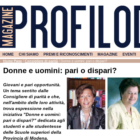
HOME
CHI SIAMO
PREMI E RICONOSCIMENTI
MAGAZINE
EVENTI
Home Page
/
Consigliere di parità
/
Donne e uomini: pari o dispari?
Donne e uomini: pari o dispari?
Giovani e pari opportunità.
Un tema sentito dalle
Consigliere di parità e che,
nell'ambito delle loro attività,
trova espressione nella
iniziativa "Donne e uomini:
pari o dispari?" dedicata agli
studenti e alle studentesse
delle Scuole superiori della
Provincia di Modena.