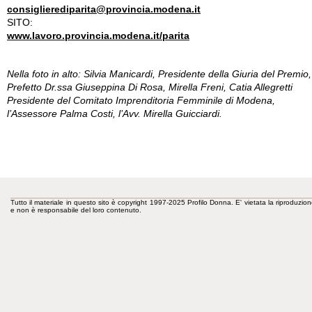
consiglierediparita@provincia.modena.it
SITO:
www.lavoro.provincia.modena.it/parita
Nella foto in alto: Silvia Manicardi, Presidente della Giuria del Premio, 
Prefetto Dr.ssa Giuseppina Di Rosa, Mirella Freni, Catia Allegretti
Presidente del Comitato Imprenditoria Femminile di Modena,
l’Assessore Palma Costi, l’Avv. Mirella Guicciardi.
Tutto il materiale in questo sito è copyright 1997-2025 Profilo Donna. E' vietata la riproduzion
e non è responsabile del loro contenuto.