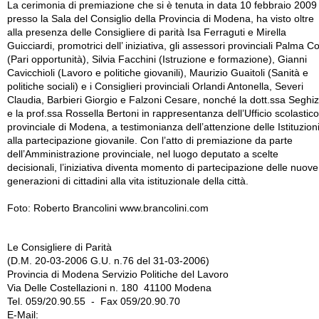
La cerimonia di premiazione che si è tenuta in data 10 febbraio 2009
presso la Sala del Consiglio della Provincia di Modena, ha visto oltre
alla presenza delle Consigliere di parità Isa Ferraguti e Mirella
Guicciardi, promotrici dell’ iniziativa, gli assessori provinciali Palma Co
(Pari opportunità), Silvia Facchini (Istruzione e formazione), Gianni
Cavicchioli (Lavoro e politiche giovanili), Maurizio Guaitoli (Sanità e
politiche sociali) e i Consiglieri provinciali Orlandi Antonella, Severi
Claudia, Barbieri Giorgio e Falzoni Cesare, nonché la dott.ssa Seghiz
e la prof.ssa Rossella Bertoni in rappresentanza dell’Ufficio scolastico
provinciale di Modena, a testimonianza dell’attenzione delle Istituzion
alla partecipazione giovanile. Con l’atto di premiazione da parte
dell’Amministrazione provinciale, nel luogo deputato a scelte
decisionali, l’iniziativa diventa momento di partecipazione delle nuove
generazioni di cittadini alla vita istituzionale della città.
Foto: Roberto Brancolini www.brancolini.com
Le Consigliere di Parità
(D.M. 20-03-2006 G.U. n.76 del 31-03-2006)
Provincia di Modena Servizio Politiche del Lavoro
Via Delle Costellazioni n. 180 41100 Modena
Tel. 059/20.90.55 - Fax 059/20.90.70
E-Mail: