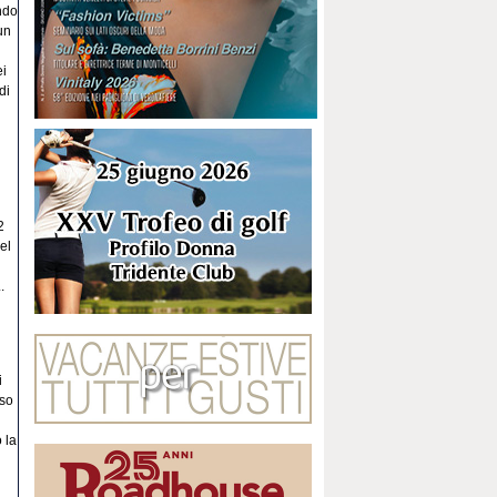
ndo
un
ei
di
2
el
.
i
so
 la