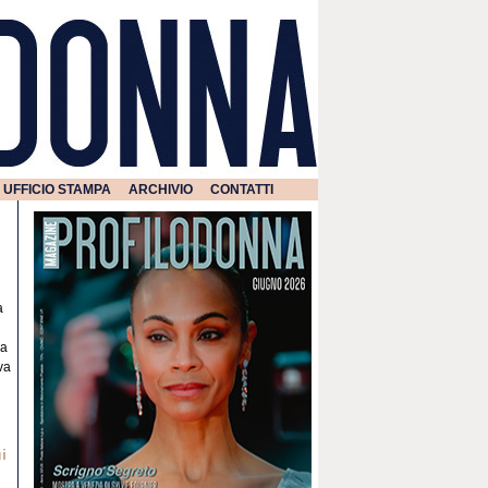
UFFICIO STAMPA
ARCHIVIO
CONTATTI
a
la
va
i