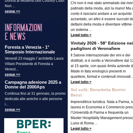
Donna al Modena Golf Country Club!
Chi non è mai stato ammaliato dal mo
Non ...
patinato della moda, alzi la mano! Ma 
segue >>
conto è lasciarsi andare a un acquisto
azzardato, un altro è essere succubi d
dettami della moda e diventare vittime 
un sistema ...
Leggi tutto >
Vinitaly 2026 - 58° Edizione nei
Foresta a Venezia - 1°
padiglioni di Veronafiere
Simposio Internazionale
Il Salone internazionale dei vini e dei
Venerdì 23 maggio l`architetto Laura
distillati, si è svolto a Veronafiere dal 1
Villani Presidente di Foresta a
al 15 aprile, con quasi 4mila aziende d
Venezi...
Made in Italy enologico presenti in
segue >>
quartiere, format e contenuti rinnovati ..
Campagna adesione 2025 a
Leggi tutto >
Donne del 2000Aps
Sul sofà: Benedetta Borrini
Continua fino al 31 gennaio, la promo
Benzi
dedicata alle amiche o alle persone
Imprenditrice turistica. Nata a Parma, s
i...
laurea in Economia e Commercio pres
segue >>
l’Università di Parma e frequenta un
Master Hospitality Management presso
Luiss di Roma ...
Leggi tutto >