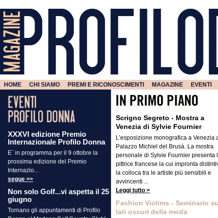
HOME
CHI SIAMO
PREMI E RICONOSCIMENTI
MAGAZINE
EVENTI
Scrigno Segreto - Mostra a
Venezia di Sylvie Fournier
XXXVI edizione Premio
L’esposizione monografica a Venezia 
Internazionale Profilo Donna
Palazzo Michiel del Brusà. La mostra
E` in programma per il 9 ottobre la
personale di Sylvie Fournier presenta 
prossima edizione del Premio
pittrice francese la cui impronta distinti
Internazio...
la colloca tra le artiste più sensibili e
segue >>
avvincenti ...
Leggi tutto >
Non solo Golf...vi aspetta il 25
giugno
Fashion Victims - Seminario su
Tornano gli appuntamenti di Profilo
lati oscuri della moda