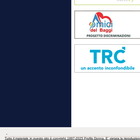
Tutto il materiale in questo sito è copyright 1997-2025 Profilo Donna. E' vietata la riproduzion