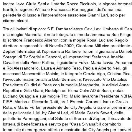
inoltre l’avv. Giulia Setti e il marito Rocco Picciuolo, la signora Antonel
Barilli, le signore Wilma e Francesca Parmeggiani dell’omonima
pelletteria di lusso e l’imprenditore sassolese Gianni Lari, solo per
citarne alcuni.
Tra gli invitati di spicco: S.E. l’ambasciatore Cav. Lav. Umberto di Ca
e la moglie Marinella, il noto fotografo di moda americano Bob Klinger
lo scrittore Francesco Alberoni con la moglie Rosa, Luciano Regolo
direttore responsabile di Novella 2000, Giordana Mill vice presidente 
Zepter International, l’opinionista Raffaele Tonon, il giornalista Daniel
Soragni di Tv Sorrisi e Canzoni, gli imprenditori Stefano e Imelde
Cavalleri della Pinco Pallino, il gioielliere Fulvio Maria Icavia, Annama
e Roi Alessandrello, Laura e Adriano Teso, Paola e Alberto Neri, gli
assessori Mascaretti e Maiolo, le fotografe Grazia Vigo, Cristina Pica,
l’avvocato matrimonialista Bubi Bernardini, l’avvocato Vito Dattolico
Presidente Giudici di Pace con la moglie Margherita, le editrici Anna
Repellini e Gilla Giani, Rudolph ed Elena Colm AD di Bosh, notaio
Luciano Quaggia e sua moglie Titti, Mario Iavarone Presidente NBHA
FISE. Marisa e Riccardo Ratti, prof. Ernesto Caronni, Ivan e Grazia
Rota. e Mario Furlan presidente dei City Angels. Grazie ai premi in pa
della pellicceria L.M. by Gianni Lari, di Maria Grazia Severi, delle
pelletterie Parmeggiani, del Salotto di Brera e di Zepter, Il ricavato de
lotteria di beneficenza è servito per “Casa Silvana”: il dormitorio
femminile d’emergenza offerto e costruito dai City Angels per i poveri 