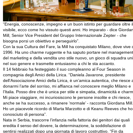
“Energia, conoscenze, impegno e un buon istinto per guardare oltre i
visibile, ecco come ho vissuto questi anni. Ho imparato - dice Giorda
Mill, Senior Vice President del Gruppo Internazionale Zepter - che
bisogna porsi un obiettivo e perseguirlo”.
Con la sua Cultura del Fare, la Mill ha conquistato Milano, dove vive 
1996. Ha uno charme ruggente e ha saputo portare nel managemen
del marketing e della vendita uno stile nuovo, un gioco di squadra un
nel suo genere e trasmette entusiasmo a chi le sta accanto.
Il 14 febbraio ha festeggiato il suo compleanno al Four Season in
compagnia degli Amici della Lirica. “Daniela Javarone, presidente
dell’Associazione Amici della Lirica, è un’amica autentica, che riesce 
donarmi l’arte del sorriso, mi affianca nel conoscere meglio Milano e
l’Italia. Posso dire che è unica per stile e simpatia, dinamicità e char
Mi piace viaggiare, mi incuriosiscono le persone insolite e chi riesce,
anche se ha successo, a rimanere ‘normale’ - racconta Giordana Mill
Ho un piacevole ricordo di Marta Marzotto e di Keanu Reeves che ho
conosciuto di persona”.
Nata in Serbia, trascorre l’infanzia nella fattoria dei genitori dai quali
eredita il senso del dovere, la determinazione, la soddisfazione di
sentirsi realizzati dopo una giornata di lavoro costruttivo. “Fin da