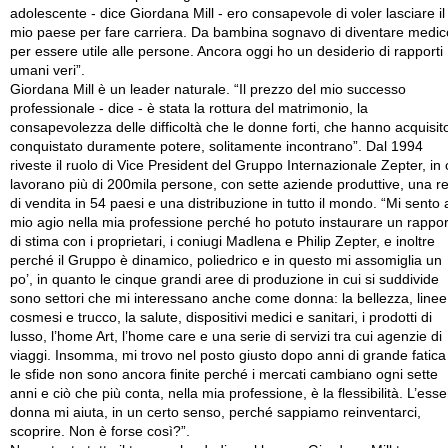
adolescente - dice Giordana Mill - ero consapevole di voler lasciare il
mio paese per fare carriera. Da bambina sognavo di diventare medic
per essere utile alle persone. Ancora oggi ho un desiderio di rapporti
umani veri”.
Giordana Mill è un leader naturale. “Il prezzo del mio successo
professionale - dice - è stata la rottura del matrimonio, la
consapevolezza delle difficoltà che le donne forti, che hanno acquisit
conquistato duramente potere, solitamente incontrano”. Dal 1994
riveste il ruolo di Vice President del Gruppo Internazionale Zepter, in 
lavorano più di 200mila persone, con sette aziende produttive, una r
di vendita in 54 paesi e una distribuzione in tutto il mondo. “Mi sento 
mio agio nella mia professione perché ho potuto instaurare un rappo
di stima con i proprietari, i coniugi Madlena e Philip Zepter, e inoltre
perché il Gruppo è dinamico, poliedrico e in questo mi assomiglia un
po’, in quanto le cinque grandi aree di produzione in cui si suddivide
sono settori che mi interessano anche come donna: la bellezza, linee
cosmesi e trucco, la salute, dispositivi medici e sanitari, i prodotti di
lusso, l’home Art, l’home care e una serie di servizi tra cui agenzie di
viaggi. Insomma, mi trovo nel posto giusto dopo anni di grande fatica
le sfide non sono ancora finite perché i mercati cambiano ogni sette
anni e ciò che più conta, nella mia professione, è la flessibilità. L’ess
donna mi aiuta, in un certo senso, perché sappiamo reinventarci,
scoprire. Non è forse così?”.