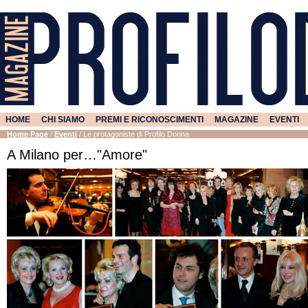
HOME
CHI SIAMO
PREMI E RICONOSCIMENTI
MAGAZINE
EVENTI
Home Page
/
Eventi
/
Le protagoniste di Profilo Donna
A Milano per…"Amore"