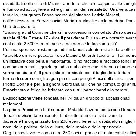
disadattati della città di Milano, aperto anche alle coppie e alle famigl
e l’unico ad accogliere anche gli animali dei senzatetto. Una vera cas
famiglia, inaugurata l’anno scorso dal sindaco Letizia Moratti,
dall’Assessore ai Servizi sociali Mariolina Moioli e dalla madrina Dani
Girardi Javarone.
“Siamo grati al Comune che ci ha concesso in comodato d’uso quest
stabile di Via Esterle 17 - dice il presidente Furlan - ma portarlo avant
così costa 2.500 euro al mese e noi non ce la facciamo più”.
L’ultima speranza restano quindi i milanesi volenterosi e le loro offert
“Sarebbe un vero peccato - dice Daniela Girardi Javarone - far morir
un’iniziativa così bella e importante. Io ho raccolto e raccolgo fondi, 
non bastano mai… grazie quindi a tutti coloro che ci hanno aiutato e 
vorranno aiutare”. Il gran galà è terminato con il taglio della torta a
forma di cuore con gli auguri più sinceri per gli Amici della Lirica, per
Profilo Donna e per la signora Giordana Mill che ha compiuto gli anni
Emozionata e felice ha brindato con tutti i partecipanti alla serata.
L’Associazione viene fondata nel ‘74 da un gruppo di appassionati
melomani.
La prima Presidente fu il soprano Mafalda Favero, seguirono Renata
Tebaldi e Giulietta Simionato. In diciotto anni di attività Daniela
Javarone ha organizzato ben 200 eventi benefici, ospitando i migliori
nomi della politica, della cultura, della moda e dello spettacolo.
Oggi l’associazione conta oltre 250 soci e, grazie all’instancabile attiv