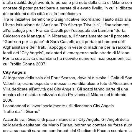
e alla qualità degli eventi, le persone più note della città di Milano so
onorate di poter partecipare a serate di elevato livello, in cui si dibatt
dei problemi della città e si fa beneficenza.
Tra le iniziative benefiche più significative ricordiamo: l’aiuto dato alla
Libera Istituzione dell’Anziano “Pio Albergo Trivulzio”, i finanziamenti
all’oncologo prof. Franco Cavalli per l’ospedale dei bambini “Berta
Calderon de Managua” in Nicaragua, il finanziamento per il progetto
“Guerrieri per la pace” di Sara Castelli, aiuti portati ai bambini dell’
Afghanistan e dell’ Irak, l’appoggio in veste di madrina per la raccolta
fondi dei “City Angels”, volontari di emergenza sulle strade di Milano.
Per la sua attività umanitaria ha ricevuto numerosi riconoscimenti tra
cui Profilo Donna 2007.
City Angels
All’ingresso della sala del Four Season, dove si è svolto il Galà di Sa
Valentino, erano esposte e messe in vendita alcune foto di Alessandr
Villa dedicate all’attività dei City Angels. Gli scatti fanno parte di una
mostra che è stata realizzata dalla Provincia di Milano nel febbraio
2006.
I condannati ai lavori socialmente utili diventano City Angels
Tratto da “Il Giorno”
Accordo tra i Giudici di pace milanesi e i City Angels. Gli Angeli della
solidarietà capitanati da Mario Furlan, potranno contare su forze nuo
ossia su quanti saranno condannati dal Giudice di Pace a scontare la