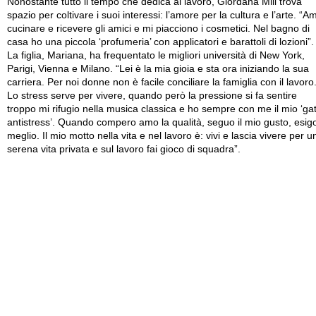
Nonostante tutto il tempo che dedica al lavoro, Giordana Mill trova
spazio per coltivare i suoi interessi: l’amore per la cultura e l’arte. “A
cucinare e ricevere gli amici e mi piacciono i cosmetici. Nel bagno di
casa ho una piccola ‘profumeria’ con applicatori e barattoli di lozioni”.
La figlia, Mariana, ha frequentato le migliori università di New York,
Parigi, Vienna e Milano. “Lei è la mia gioia e sta ora iniziando la sua
carriera. Per noi donne non è facile conciliare la famiglia con il lavoro
Lo stress serve per vivere, quando però la pressione si fa sentire
troppo mi rifugio nella musica classica e ho sempre con me il mio ‘ga
antistress’. Quando compero amo la qualità, seguo il mio gusto, esigo
meglio. Il mio motto nella vita e nel lavoro è: vivi e lascia vivere per u
serena vita privata e sul lavoro fai gioco di squadra”.