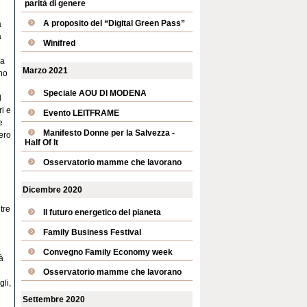
parità di genere
A proposito del “Digital Green Pass”
a
a
Winifred
la
Marzo 2021
no
Speciale AOU DI MODENA
l
i e
Evento LEITFRAME
e
Manifesto Donne per la Salvezza -
mero
Half Of It
Osservatorio mamme che lavorano
Dicembre 2020
tre
Il futuro energetico del pianeta
Family Business Festival
Convegno Family Economy week
à
Osservatorio mamme che lavorano
gli,
Settembre 2020