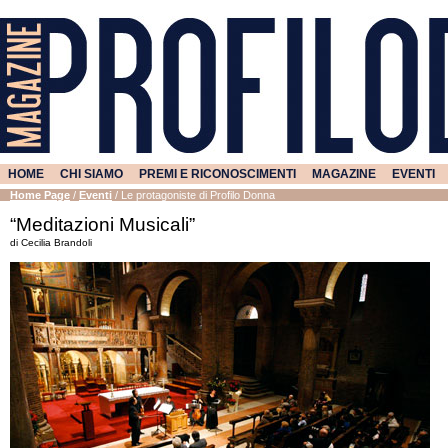
HOME
CHI SIAMO
PREMI E RICONOSCIMENTI
MAGAZINE
EVENTI
Home Page
/
Eventi
/
Le protagoniste di Profilo Donna
“Meditazioni Musicali”
di Cecilia Brandoli