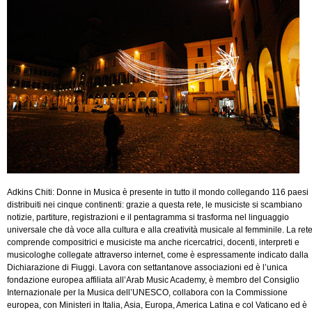
Adkins Chiti: Donne in Musica è presente in tutto il mondo collegando 116 paesi
distribuiti nei cinque continenti: grazie a questa rete, le musiciste si scambiano
notizie, partiture, registrazioni e il pentagramma si trasforma nel linguaggio
universale che dà voce alla cultura e alla creatività musicale al femminile. La ret
comprende compositrici e musiciste ma anche ricercatrici, docenti, interpreti e
musicologhe collegate attraverso internet, come è espressamente indicato dalla
Dichiarazione di Fiuggi. Lavora con settantanove associazioni ed è l’unica
fondazione europea affiliata all’Arab Music Academy, è membro del Consiglio
Internazionale per la Musica dell’UNESCO, collabora con la Commissione
europea, con Ministeri in Italia, Asia, Europa, America Latina e col Vaticano ed è