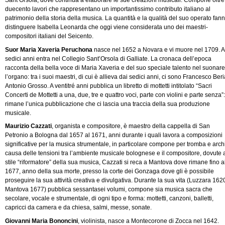
Sant’Orsola, dove continua a elaborare le sue creazioni musicali. Compone oltre
duecento lavori che rappresentano un importantissimo contributo italiano al
patrimonio della storia della musica. La quantità e la qualità del suo operato fan
distinguere Isabella Leonarda che oggi viene considerata uno dei maestri-
compositori italiani del Seicento.
Suor Maria Xaveria Peruchona
nasce nel 1652 a Novara e vi muore nel 1709. A
sedici anni entra nel Collegio Sant’Orsola di Galliate. La cronaca dell’epoca
racconta della bella voce di Maria Xaveria e del suo speciale talento nel suonare
l’organo: tra i suoi maestri, di cui è allieva dai sedici anni, ci sono Francesco Beri
Antonio Grosso. A ventitré anni pubblica un libretto di mottetti intitolato “Sacri
Concerti de Mottetti a una, due, tre e quattro voci, parte con violini e parte senza”:
rimane l’unica pubblicazione che ci lascia una traccia della sua produzione
musicale.
Maurizio Cazzati
, organista e compositore, è maestro della cappella di San
Petronio a Bologna dal 1657 al 1671, anni durante i quali lavora a composizioni
significative per la musica strumentale, in particolare compone per tromba e archi
causa delle tensioni tra l’ambiente musicale bolognese e il compositore, dovute a
stile “riformatore” della sua musica, Cazzati si reca a Mantova dove rimane fino a
1677, anno della sua morte, presso la corte dei Gonzaga dove gli è possibile
proseguire la sua attività creativa e divulgativa. Durante la sua vita (Luzzara 1620
Mantova 1677) pubblica sessantasei volumi, compone sia musica sacra che
secolare, vocale e strumentale, di ogni tipo e forma: mottetti, canzoni, balletti,
capricci da camera e da chiesa, salmi, messe, sonate.
Giovanni Maria Bononcini
, violinista, nasce a Montecorone di Zocca nel 1642.