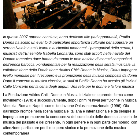
In questo 2007 appena concluso, anno dedicato alle pari opportunità, Profilo
Donna ha scelto un evento di particolare importanza culturale per augurare un
sereno Natale a tutti i lettori e ai cittadini modenesi. I protagonisti della serata, i
musicisti dell'Ensemble Isabella Leonarda, sono stati accolti nelle navate del
Duomo romanico dove hanno risuonato le note antiche di maestri compositori
dell'epoca barocca. Fondamentale per la realizzazione della serata musicale, la
collaborazione della Fondazione Adkins Chiti: Donne in Musica, Onlus impegnat
livello mondiale per il recupero e la promozione della musica composta da donn
Dopo il concerto di musica classica, lo staff di Profilo Donna ha accolto gli invitati
Caffè Concerto per la cena degli auguri. Una rete per le donne e la loro musica
La Fondazione Adkins Chiti: Donne in Musica inizialmente prende forma come
movimento (1978) e successivamente, dopo i primi festival per “Donne in Musica
Venezia, Roma e Napoli, come fondazione Onlus internazionale (1996). Già
dall’inizio irrompe nella scena musicale italiana e internazionale e da sempre si
impegna per promuovere la conoscenza del contributo delle donne alla storia de
musica del passato e del presente, in ogni genere e in ogni parte del mondo, co
attenzione particolare per il recupero storico e la promozione della musica
contemporanea.