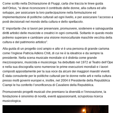
Come scritto nella Dichiarazione di Fiuggi, carta che traccia le linee guida
dell’Onlus, “si deve riconoscere il contributo delle donne, alla cultura ed allo
sviluppo, per assicurare la loro partecipazione nella formulazione ed
implementazione di politiche culturali ad ogni livello, e per assicurare l’accesso 
posti decisionali nel mondo della cultura e dello spettacolo.
E’ importante che si lavori per preservare, promuovere, sostenere e salvaguardar
diritti artistici delle musiciste e creatrici in ogni comunità. Soltanto in questo modo
potremo superare e cambiare una visione monoculturale maschile vecchia della
cultura e del patrimonio artistico”.
Alla guida di un progetto così ampio e alto vi è una persona di grande carisma
come l’inglese Patricia Adkins Chiti, di cui ne è la ideatrice e da sempre la
presidente. Nella scena musicale mondiale si è distinta come grande
mezzosoprano, musicista e musicologa: ha debuttato nel 1972 al Teatro dell’Ope
e nella sua discografia sono numerose le prime esecuzioni mondiali e i lavori
composti appositamente per la sua voce da alcuni dei maggiori maestri viventi.
È stata consulente per le politiche culturali per le donne nelle arti e nella cultura
presso molti governi europei e, inoltre, nel 2004 il Presidente della Repubblica
Ciampi le ha conferito l’onorificenza di Cavaliere della Repubblica.
Promuovendo progetti musicali che premiano la diversità e l’innovazione, la
fondazione è sinonimo di novità, eventi appassionanti, scrupolosa ricerca
musicologica.