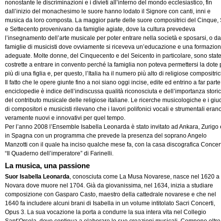
nonostante le discriminazioni e i divieti all’interno del mondo ecclesiastico, fin
dall’inizio del monachesimo le suore hanno lodato il Signore con canti, inni e
musica da loro composta. La maggior parte delle suore compositrici del Cinque, 
e Settecento provenivano da famiglie agiate, dove la cultura prevedeva
l’insegnamento dell’arte musicale per poter entrare nella società e sposarsi, o da
famiglie di musicisti dove ovviamente si riceveva un’educazione e una formazio
adeguate. Molte donne, del Cinquecento e del Seicento in particolare, sono stat
costrette a entrare in convento perché la famiglia non poteva permettersi la dote 
più di una figlia e, per questo, l’Italia ha il numero più alto di religiose compositric
Il fatto che le opere giunte fino a noi siano oggi incise, edite ed entrino a far parte
enciclopedie è indice dell’indiscussa qualità riconosciuta e dell’importanza stori
del contributo musicale delle religiose italiane. Le ricerche musicologiche e i giud
di compositori e musicisti rilevano che i lavori polifonici vocali e strumentali eran
veramente nuovi e innovativi per quel tempo.
Per l’anno 2008 l’Ensemble Isabella Leonarda è stato invitato ad Ankara, Zurigo 
in Spagna con un programma che prevede la presenza del soprano Angelo
Manzotti con il quale ha inciso qualche mese fa, con la casa discografica Concer
“Il Quaderno dell’imperatore” di Farinelli.
La musica, una passione
Suor Isabella Leonarda
, conosciuta come La Musa Novarese, nasce nel 1620 a
Novara dove muore nel 1704. Già da giovanissima, nel 1634, inizia a studiare
composizione con Gasparo Casto, maestro della cattedrale novarese e che nel
1640 fa includere alcuni brani di Isabella in un volume intitolato Sacri Concerti,
Opus 3. La sua vocazione la porta a condurre la sua intera vita nel Collegio