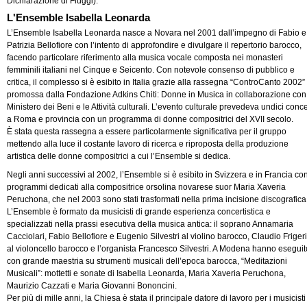
Dichiarazione di Fiuggi).
L'Ensemble Isabella Leonarda
L’Ensemble Isabella Leonarda nasce a Novara nel 2001 dall’impegno di Fabio e
Patrizia Bellofiore con l’intento di approfondire e divulgare il repertorio barocco,
facendo particolare riferimento alla musica vocale composta nei monasteri
femminili italiani nel Cinque e Seicento. Con notevole consenso di pubblico e
critica, il complesso si è esibito in Italia grazie alla rassegna “ControCanto 2002”
promossa dalla Fondazione Adkins Chiti: Donne in Musica in collaborazione con 
Ministero dei Beni e le Attività culturali. L’evento culturale prevedeva undici conce
a Roma e provincia con un programma di donne compositrici del XVII secolo.
È stata questa rassegna a essere particolarmente significativa per il gruppo
mettendo alla luce il costante lavoro di ricerca e riproposta della produzione
artistica delle donne compositrici a cui l’Ensemble si dedica.
Negli anni successivi al 2002, l’Ensemble si è esibito in Svizzera e in Francia co
programmi dedicati alla compositrice orsolina novarese suor Maria Xaveria
Peruchona, che nel 2003 sono stati trasformati nella prima incisione discografica
L’Ensemble è formato da musicisti di grande esperienza concertistica e
specializzati nella prassi esecutiva della musica antica: il soprano Annamaria
Cacciolari, Fabio Bellofiore e Eugenio Silvestri al violino barocco, Claudio Friger
al violoncello barocco e l’organista Francesco Silvestri. A Modena hanno eseguit
con grande maestria su strumenti musicali dell’epoca barocca, “Meditazioni
Musicali”: mottetti e sonate di Isabella Leonarda, Maria Xaveria Peruchona,
Maurizio Cazzati e Maria Giovanni Bononcini.
Per più di mille anni, la Chiesa è stata il principale datore di lavoro per i musicisti