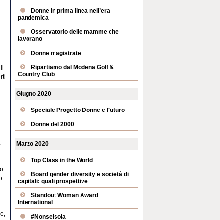
Donne in prima linea nell’era
pandemica
Osservatorio delle mamme che
lavorano
Donne magistrate
Ripartiamo dal Modena Golf &
il
Country Club
rti
Giugno 2020
Speciale Progetto Donne e Futuro
Donne del 2000
n
.
Marzo 2020
Top Class in the World
io
Board gender diversity e società di
o
capitali: quali prospettive
Standout Woman Award
International
 e,
#Nonseisola