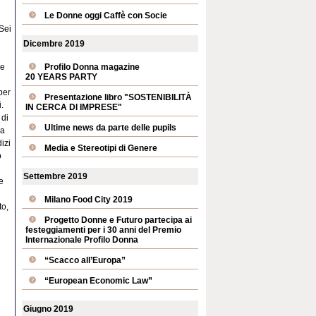
Le Donne oggi Caffè con Socie
Sei
Dicembre 2019
ne
Profilo Donna magazine
20 YEARS PARTY
e
per
Presentazione libro "SOSTENIBILITÀ
i.
IN CERCA DI IMPRESE"
 di
Ultime news da parte delle pupils
ca
izi
Media e Stereotipi di Genere
o
Settembre 2019
e
Milano Food City 2019
to,
Progetto Donne e Futuro partecipa ai
festeggiamenti per i 30 anni del Premio
Internazionale Profilo Donna
“Scacco all’Europa”
“European Economic Law”
Giugno 2019