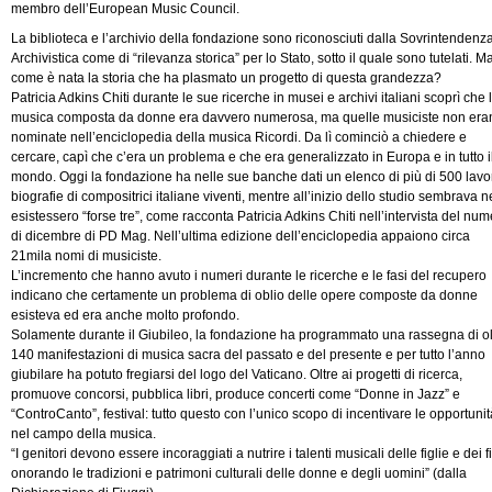
membro dell’European Music Council.
La biblioteca e l’archivio della fondazione sono riconosciuti dalla Sovrintendenz
Archivistica come di “rilevanza storica” per lo Stato, sotto il quale sono tutelati. M
come è nata la storia che ha plasmato un progetto di questa grandezza?
Patricia Adkins Chiti durante le sue ricerche in musei e archivi italiani scoprì che 
musica composta da donne era davvero numerosa, ma quelle musiciste non era
nominate nell’enciclopedia della musica Ricordi. Da lì cominciò a chiedere e
cercare, capì che c’era un problema e che era generalizzato in Europa e in tutto i
mondo. Oggi la fondazione ha nelle sue banche dati un elenco di più di 500 lavor
biografie di compositrici italiane viventi, mentre all’inizio dello studio sembrava n
esistessero “forse tre”, come racconta Patricia Adkins Chiti nell’intervista del nu
di dicembre di PD Mag. Nell’ultima edizione dell’enciclopedia appaiono circa
21mila nomi di musiciste.
L’incremento che hanno avuto i numeri durante le ricerche e le fasi del recupero
indicano che certamente un problema di oblio delle opere composte da donne
esisteva ed era anche molto profondo.
Solamente durante il Giubileo, la fondazione ha programmato una rassegna di ol
140 manifestazioni di musica sacra del passato e del presente e per tutto l’anno
giubilare ha potuto fregiarsi del logo del Vaticano. Oltre ai progetti di ricerca,
promuove concorsi, pubblica libri, produce concerti come “Donne in Jazz” e
“ControCanto”, festival: tutto questo con l’unico scopo di incentivare le opportunit
nel campo della musica.
“I genitori devono essere incoraggiati a nutrire i talenti musicali delle figlie e dei fi
onorando le tradizioni e patrimoni culturali delle donne e degli uomini” (dalla