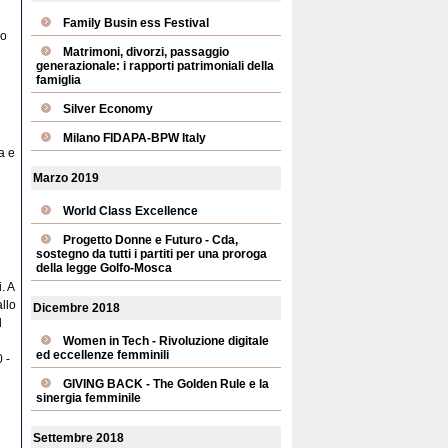
Family Busin ess Festival
no
Matrimoni, divorzi, passaggio
generazionale: i rapporti patrimoniali della
famiglia
Silver Economy
Milano FIDAPA-BPW Italy
a e
Marzo 2019
World Class Excellence
Progetto Donne e Futuro - Cda,
sostegno da tutti i partiti per una proroga
della legge Golfo-Mosca
. A
llo
Dicembre 2018
l
Women in Tech - Rivoluzione digitale
ed eccellenze femminili
 -
GIVING BACK - The Golden Rule e la
sinergia femminile
Settembre 2018