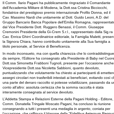
Il Comm. Ilario Pagani ha pubblicamente ringraziato il Comandante
dell’Accademia Militare di Modena, la Dott.ssa Cristina Bicciocchi,
fondatrice del prestigioso premio internazionale Profilo Donna, ed il
Cav. Massimo Nardi che unitamente al Dott. Guido Leoni, A.D. del
Gruppo Bancario Banca Popolare dell’Emilia Romagna, rappresentat
dal Vice Presidente Dott. Ruggero Benassi, il Comm. Giuseppe
Cremonini Presidente della Gi-Crem S.r.l., rappresentato dalla Sig.ra
Cav. Enrica Ghirri Coordinatrice editoriale, la Famiglia Maletti, presen
la Signora Chiara, hanno contribuito unitamente alla Sua famiglia a
titolo personale, al Service di Beneficenza.
In modo inconsueto, ma con quella chiarezza che lo contraddistingue
da sempre, l’Editore ha consegnato alla Presidente di Baby nel Cuore
Dott.ssa Simonetta Frabboni Tugnoli, presente per l’occasione anche
Vicepresidente Dott.ssa Nicoletta Sabbioni, quanto devoluto,
puntualizzando che volutamente ha chiesto ai partecipanti di emetter
assegni circolari non trasferibili intestati ai beneficiari, evitando così 
una parte del denaro raccolto si potesse volatilizzare, passando da u
conto all’altro: assoluta certezza che la somma raccolta è stata
interamente consegnata al service devoluto.
L’Addetta Stampa e Relazioni Esterne della Pagani Holding - Editore,
Comm. Donatella Tringale Moscato Pagani, ha concluso la riunione
consegnando a tutti i presenti una medaglia in argento, coniata per
l’occasione, che raffigura il blasone della “Fidelibus Aeternum Regnu