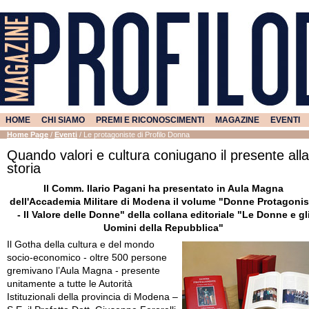
HOME
CHI SIAMO
PREMI E RICONOSCIMENTI
MAGAZINE
EVENTI
Home Page
/
Eventi
/
Le protagoniste di Profilo Donna
Quando valori e cultura coniugano il presente alla
storia
Il Comm. Ilario Pagani ha presentato in Aula Magna
dell'Accademia Militare di Modena il volume "Donne Protagonis
- Il Valore delle Donne" della collana editoriale "Le Donne e gl
Uomini della Repubblica"
Il Gotha della cultura e del mondo
socio-economico - oltre 500 persone
gremivano l’Aula Magna - presente
unitamente a tutte le Autorità
Istituzionali della provincia di Modena –