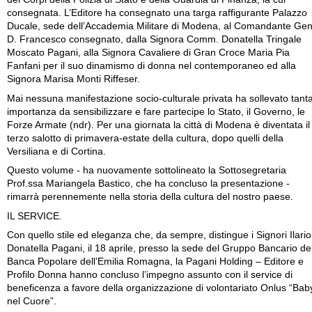
consegnata. L’Editore ha consegnato una targa raffigurante Palazzo
Ducale, sede dell’Accademia Militare di Modena, al Comandante Gen
D. Francesco consegnato, dalla Signora Comm. Donatella Tringale
Moscato Pagani, alla Signora Cavaliere di Gran Croce Maria Pia
Fanfani per il suo dinamismo di donna nel contemporaneo ed alla
Signora Marisa Monti Riffeser.
Mai nessuna manifestazione socio-culturale privata ha sollevato tant
importanza da sensibilizzare e fare partecipe lo Stato, il Governo, le
Forze Armate (ndr). Per una giornata la città di Modena è diventata il
terzo salotto di primavera-estate della cultura, dopo quelli della
Versiliana e di Cortina.
Questo volume - ha nuovamente sottolineato la Sottosegretaria
Prof.ssa Mariangela Bastico, che ha concluso la presentazione -
rimarrà perennemente nella storia della cultura del nostro paese.
IL SERVICE.
Con quello stile ed eleganza che, da sempre, distingue i Signori Ilario
Donatella Pagani, il 18 aprile, presso la sede del Gruppo Bancario de
Banca Popolare dell’Emilia Romagna, la Pagani Holding – Editore e
Profilo Donna hanno concluso l’impegno assunto con il service di
beneficenza a favore della organizzazione di volontariato Onlus “Bab
nel Cuore”.