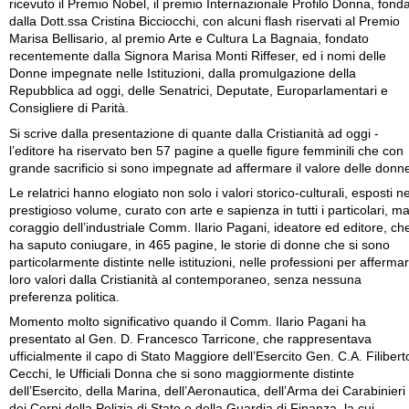
ricevuto il Premio Nobel, il premio Internazionale Profilo Donna, fond
dalla Dott.ssa Cristina Bicciocchi, con alcuni flash riservati al Premio
Marisa Bellisario, al premio Arte e Cultura La Bagnaia, fondato
recentemente dalla Signora Marisa Monti Riffeser, ed i nomi delle
Donne impegnate nelle Istituzioni, dalla promulgazione della
Repubblica ad oggi, delle Senatrici, Deputate, Europarlamentari e
Consigliere di Parità.
Si scrive dalla presentazione di quante dalla Cristianità ad oggi -
l’editore ha riservato ben 57 pagine a quelle figure femminili che con
grande sacrificio si sono impegnate ad affermare il valore delle donn
Le relatrici hanno elogiato non solo i valori storico-culturali, esposti ne
prestigioso volume, curato con arte e sapienza in tutti i particolari, ma 
coraggio dell’industriale Comm. Ilario Pagani, ideatore ed editore, ch
ha saputo coniugare, in 465 pagine, le storie di donne che si sono
particolarmente distinte nelle istituzioni, nelle professioni per affermar
loro valori dalla Cristianità al contemporaneo, senza nessuna
preferenza politica.
Momento molto significativo quando il Comm. Ilario Pagani ha
presentato al Gen. D. Francesco Tarricone, che rappresentava
ufficialmente il capo di Stato Maggiore dell’Esercito Gen. C.A. Filibert
Cecchi, le Ufficiali Donna che si sono maggiormente distinte
dell’Esercito, della Marina, dell’Aeronautica, dell’Arma dei Carabinieri
dei Corpi della Polizia di Stato e della Guardia di Finanza, la cui