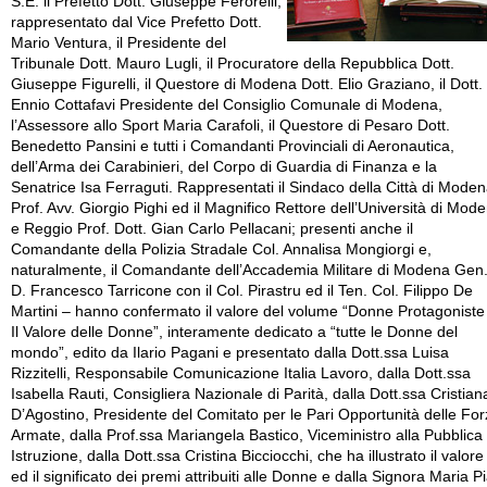
S.E. il Prefetto Dott. Giuseppe Ferorelli,
rappresentato dal Vice Prefetto Dott.
Mario Ventura, il Presidente del
Tribunale Dott. Mauro Lugli, il Procuratore della Repubblica Dott.
Giuseppe Figurelli, il Questore di Modena Dott. Elio Graziano, il Dott.
Ennio Cottafavi Presidente del Consiglio Comunale di Modena,
l’Assessore allo Sport Maria Carafoli, il Questore di Pesaro Dott.
Benedetto Pansini e tutti i Comandanti Provinciali di Aeronautica,
dell’Arma dei Carabinieri, del Corpo di Guardia di Finanza e la
Senatrice Isa Ferraguti. Rappresentati il Sindaco della Città di Mode
Prof. Avv. Giorgio Pighi ed il Magnifico Rettore dell’Università di Mod
e Reggio Prof. Dott. Gian Carlo Pellacani; presenti anche il
Comandante della Polizia Stradale Col. Annalisa Mongiorgi e,
naturalmente, il Comandante dell’Accademia Militare di Modena Gen
D. Francesco Tarricone con il Col. Pirastru ed il Ten. Col. Filippo De
Martini – hanno confermato il valore del volume “Donne Protagoniste
Il Valore delle Donne”, interamente dedicato a “tutte le Donne del
mondo”, edito da Ilario Pagani e presentato dalla Dott.ssa Luisa
Rizzitelli, Responsabile Comunicazione Italia Lavoro, dalla Dott.ssa
Isabella Rauti, Consigliera Nazionale di Parità, dalla Dott.ssa Cristian
D’Agostino, Presidente del Comitato per le Pari Opportunità delle Fo
Armate, dalla Prof.ssa Mariangela Bastico, Viceministro alla Pubblica
Istruzione, dalla Dott.ssa Cristina Bicciocchi, che ha illustrato il valore
ed il significato dei premi attribuiti alle Donne e dalla Signora Maria P