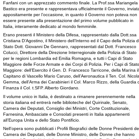
Fanfani con un apprezzato commento finale. La Prof.ssa Mariangela
Bastico era presente e rappresentava ufficialmente il Governo, inviat
appositamente per l’occasione, in quanto il Governo non poteva non
essere presente alla presentazione del primo volume pubblicato in
Italia, interamente dedicato al mondo femminile.
Erano presenti il Ministero della Difesa, rappresentato dalla Dott.ssa
Cristiana D’Agostino, il Ministero dell’Interno ed il Capo della Polizia d
Stato Dott. Giovanni De Gennaro, rappresentati dal Dott. Francesco
Colucci, Direttore della Direzione Interregionale della Polizia di Stato
per le regioni Lombardia ed Emilia Romagna, e tutti i Capi di Stato
Maggiore delle Forze Armate e dei Corpi di Polizia. Per i Capi di Stat
Maggiore: dell’Esercito il Gen. D. Francesco Tarricone, della Marina il
Capitano di Vascello Mario Caruso, dell’Aeronautica il Ten. Col. Nicol
Gemma, dell’Arma dei Carabinieri il Col. Marco Rizzo, della Guardia d
Finanza il Col. t.SFP. Alberto Giordano.
Il volume unico in Italia, è destinato a rimanere perennemente nella
storia italiana ed entrerà nelle biblioteche del Quirinale, Senato,
Camera dei Deputati, Consiglio dei Ministri, Corte Costituzionale,
Farnesina, Ambasciate e Consolati presenti in Italia appartenenti
all’Europa Unita e dello Stato Pontificio.
Nell’opera sono pubblicati i Profili Biografici delle Donne Presidenti de
Camera dei Deputati, delle Donne Ministro, delle Donne che hanno