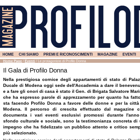
HOME
CHI SIAMO
PREMI E RICONOSCIMENTI
MAGAZINE
EVENTI
Home Page
/
Eventi
/
Le protagoniste di Profilo Donna
Il Gala di Profilo Donna
Nella prestigiosa cornice degli appartamenti di stato di Pala
Ducale di Modena oggi sede dell'Accademia a dare il beneven
e a fare gli onori di casa è stato il Gen. di Brigata Salvatore Mar
che ha espresso parole di apprezzamento per quanto ha fatt
sta facendo Profilo Donna a favore delle donne e per la città
Modena. Il percorso di crescita effettuato dal magazine 
documenta i vari eventi esclusivi promossi durante l'ann
sfondo culturale e sociale, sono la testimonianza concreta di
impegno che ha fidelizzato un pubblico attento e critico sem
più selezionato.