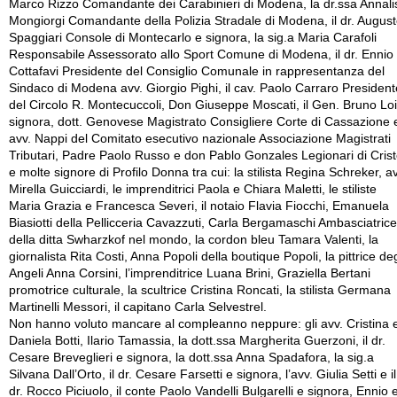
Marco Rizzo Comandante dei Carabinieri di Modena, la dr.ssa Annali
Mongiorgi Comandante della Polizia Stradale di Modena, il dr. Augus
Spaggiari Console di Montecarlo e signora, la sig.a Maria Carafoli
Responsabile Assessorato allo Sport Comune di Modena, il dr. Ennio
Cottafavi Presidente del Consiglio Comunale in rappresentanza del
Sindaco di Modena avv. Giorgio Pighi, il cav. Paolo Carraro President
del Circolo R. Montecuccoli, Don Giuseppe Moscati, il Gen. Bruno Loi
signora, dott. Genovese Magistrato Consigliere Corte di Cassazione 
avv. Nappi del Comitato esecutivo nazionale Associazione Magistrati
Tributari, Padre Paolo Russo e don Pablo Gonzales Legionari di Cris
e molte signore di Profilo Donna tra cui: la stilista Regina Schreker, av
Mirella Guicciardi, le imprenditrici Paola e Chiara Maletti, le stiliste
Maria Grazia e Francesca Severi, il notaio Flavia Fiocchi, Emanuela
Biasiotti della Pellicceria Cavazzuti, Carla Bergamaschi Ambasciatrice
della ditta Swharzkof nel mondo, la cordon bleu Tamara Valenti, la
giornalista Rita Costi, Anna Popoli della boutique Popoli, la pittrice deg
Angeli Anna Corsini, l’imprenditrice Luana Brini, Graziella Bertani
promotrice culturale, la scultrice Cristina Roncati, la stilista Germana
Martinelli Messori, il capitano Carla Selvestrel.
Non hanno voluto mancare al compleanno neppure: gli avv. Cristina 
Daniela Botti, Ilario Tamassia, la dott.ssa Margherita Guerzoni, il dr.
Cesare Breveglieri e signora, la dott.ssa Anna Spadafora, la sig.a
Silvana Dall’Orto, il dr. Cesare Farsetti e signora, l’avv. Giulia Setti e il
dr. Rocco Piciuolo, il conte Paolo Vandelli Bulgarelli e signora, Ennio 