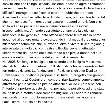
convinzione che i singoli cittadini, insieme, possono agire direttament
per esprimere la propria concreta solidarietà in favore di chi si trova i
difficoltà interagendo così con le strutture pubbliche preposte.
Affermando così il rispetto della dignità umana, principio fondamenta
che non conosce frontiere, su cui basare i rapporti umani. Non ci si
limita ad agire per ri mediare ai danni commessi da individui
irresponsabili, ma s’intende soprattutto denunciare la violenza
intrinseca in tali gesti in quanto offesa al genere femminile in primo
luogo, ed al genere umano evidenziando in tal modo il problema di u
microcosmo femminile che, purtroppo, oltre a vivere in una regione g
interessata da molteplici contrasti e difficoltà, viene ghettizzato
ulteriormente da una violenza che tende a colpire la donna nel suo
essere e nell’intrinsecazione dell’individualità femminile.
Nel 2003 Smileagain ha siglato un accordo con la sig.ra Massarrat
Misbah la quale è proprietaria di 18 istituti di bellezza presenti su tutto
territorio pakistano. La fondazione in Pakistan si chiama Depilex
Smileagain Foundation e propone di istituire un progetto che garantir
seguenti punti: 1) Costruire un centro di riabilitazione completamente
attrezzato per le vittime colpite da attacchi di acido e kerosene con
l’intento di riportare queste donne, per quanto possibile, ad uno stato
salute fisica e mentale decisamente migliore. 2) Fondare e rendere
funzionale un centro di formazione professionale per aiutarle a
riacquistare un ruolo nella società.