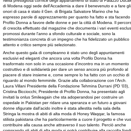
Nella prestigiosa cornice degli appartamenti di stato di Palazzo Ducal
di Modena oggi sede dell'Accademia a dare il benevenuto e a fare gli
onori di casa è stato il Gen. di Brigata Salvatore Marino che ha
espresso parole di apprezzamento per quanto ha fatto e sta facendo
Profilo Donna a favore delle donne e per la città di Modena. Il percor
di crescita effettuato dal magazine che documenta i vari eventi esclus
promossi durante l'anno a sfondo culturale e sociale, sono la
testimonianza concreta di un impegno che ha fidelizzato un pubblico
attento e critico sempre più selezionato.
Anche questo gala di compleanno è stato uno degli appuntamenti
esclusivi ed eleganti che ancora una volta Profilo Donna ha
trasformato non solo in una occasione d’incontro ma in un momento
costruttivo e di solidarietà per dare un senso ancora più profondo al
piacere di stare insieme e, come sempre lo ha fatto con un occhio di
riguardo al mondo femminile. Grazie alla collaborazione con l’Arch.
Laura Villani Presidente della Fondazione Tehmina Durrani (PD ‘03),
Cristina Bicciocchi, Presidente di Profilo Donna, ha presentato agli
invitati la onlus Smileagain che sta adoperandosi per costruire un
ospedale in Pakistan per ridare una speranza e un futuro a giovani
donne sfigurate dall’acido inoltre è stata allestita nella sala della
Stringa la mostra di abiti di alta moda di Honey Waqqar, la famosa
stilista pakistana che ha particolarmente a cuore il progetto e che vuo
contribuire alla causa anche attraverso il suo talento. Perciò anche
comprando gli abiti di alta moda si potrà contribuire alla raccolta fond