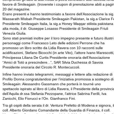
favore di Smileagain. (troverete i coupon di prenotazione abiti a pagi
20 del magazine.
Erano presenti e hanno testimoniato a favore dell’Associazione la sig
Massarath Misbah Presidente Smileagain Pakistan, la sig.a Clarice Fe
Presidente Smileagain Italia, la sig.a Honey Waqqar stilista pakistana 
alta moda, il dr. Giuseppe Losasso Presidente di Smileagain Friuli
Venezia Giulia.
Sono stati premiati inoltre per il loro impegno presente e futuro illustri
personaggi come Francesco Leto delle edizioni Perrone che ha
promosso un libro scritto da Lidia Ravera con 10 racconti sulle
acidificazioni, Stefano Bicocchi (in arte Vito), l’attore Ivano Marescotti,
Principessa Liliana De Curtis Presidente onoraria dell’Associazione
“Amici di Totò a prescindere...”, SAR Silvia Duchessa di Savoia
Presidente onoraria del Circolo R. Montecuccoli.
Infine hanno inviato telegrammi, messaggi e lettere alla redazione di
Profilo Donna congratulandosi per l’iniziativa promossa a sostegno di
Smileagain: Alessandro Gassmann che porterà in tournè uno
spettacolo ispirato al libro di Lidia Ravera, il Presidente della provinci
dell’Aquila dr.ssa Stefania Pezzopane, l’attrice Sabrina Ferilli, Iva
Zanicchi, Elio Fiorucci e l’On. Gianfranco Fini.
Tra gli ospiti della serata il dr. Ventura Prefetto di Modena e signora, i
coll. Alberto Giordano Comandante della Guardia di Finanza, il coll.