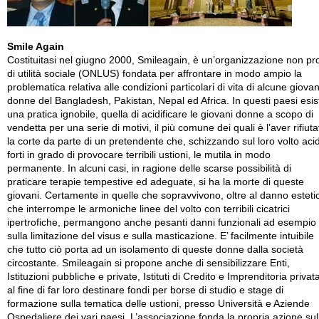
Smile Again
Costituitasi nel giugno 2000, Smileagain, è un’organizzazione non pro
di utilità sociale (ONLUS) fondata per affrontare in modo ampio la
problematica relativa alle condizioni particolari di vita di alcune giovan
donne del Bangladesh, Pakistan, Nepal ed Africa. In questi paesi esis
una pratica ignobile, quella di acidificare le giovani donne a scopo di
vendetta per una serie di motivi, il più comune dei quali è l’aver rifiuta
la corte da parte di un pretendente che, schizzando sul loro volto acid
forti in grado di provocare terribili ustioni, le mutila in modo
permanente. In alcuni casi, in ragione delle scarse possibilità di
praticare terapie tempestive ed adeguate, si ha la morte di queste
giovani. Certamente in quelle che sopravvivono, oltre al danno esteti
che interrompe le armoniche linee del volto con terribili cicatrici
ipertrofiche, permangono anche pesanti danni funzionali ad esempio
sulla limitazione del visus e sulla masticazione. E’ facilmente intuibile
che tutto ciò porta ad un isolamento di queste donne dalla società
circostante. Smileagain si propone anche di sensibilizzare Enti,
Istituzioni pubbliche e private, Istituti di Credito e Imprenditoria privat
al fine di far loro destinare fondi per borse di studio e stage di
formazione sulla tematica delle ustioni, presso Università e Aziende
Ospedaliere dei vari paesi. L’associazione fonda la propria azione sul