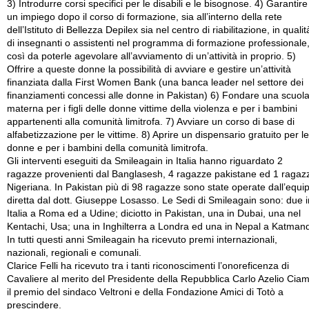
3) Introdurre corsi specifici per le disabili e le bisognose. 4) Garantire
un impiego dopo il corso di formazione, sia all’interno della rete
dell’Istituto di Bellezza Depilex sia nel centro di riabilitazione, in qualit
di insegnanti o assistenti nel programma di formazione professionale
così da poterle agevolare all’avviamento di un’attività in proprio. 5)
Offrire a queste donne la possibilità di avviare e gestire un’attività
finanziata dalla First Women Bank (una banca leader nel settore dei
finanziamenti concessi alle donne in Pakistan) 6) Fondare una scuol
materna per i figli delle donne vittime della violenza e per i bambini
appartenenti alla comunità limitrofa. 7) Avviare un corso di base di
alfabetizzazione per le vittime. 8) Aprire un dispensario gratuito per le
donne e per i bambini della comunità limitrofa.
Gli interventi eseguiti da Smileagain in Italia hanno riguardato 2
ragazze provenienti dal Banglasesh, 4 ragazze pakistane ed 1 ragaz
Nigeriana. In Pakistan più di 98 ragazze sono state operate dall’equi
diretta dal dott. Giuseppe Losasso. Le Sedi di Smileagain sono: due i
Italia a Roma ed a Udine; diciotto in Pakistan, una in Dubai, una nel
Kentachi, Usa; una in Inghilterra a Londra ed una in Nepal a Katman
In tutti questi anni Smileagain ha ricevuto premi internazionali,
nazionali, regionali e comunali.
Clarice Felli ha ricevuto tra i tanti riconoscimenti l’onoreficenza di
Cavaliere al merito del Presidente della Repubblica Carlo Azelio Ciam
il premio del sindaco Veltroni e della Fondazione Amici di Totò a
prescindere.