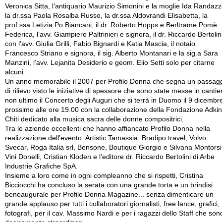
Veronica Sitta, l’antiquario Maurizio Simonini e la moglie Ida Randazz
la dr.ssa Paola Rosalba Russo, la dr.ssa Aldovrandi Elisabetta, la
prof.ssa Letizia Po Biancani, il dr. Roberto Hopps e Berltrame Pomè
Federica, l’avv. Giampiero Paltrinieri e signora, il dr. Riccardo Bertolin
con l’avv. Giulia Grilli, Fabio Bignardi e Katia Mascia, il notaio
Francesco Striano e signora, il sig. Alberto Montanari e la sig.a Sara
Manzini, l’avv. Lejanita Desiderio e geom. Elio Setti solo per citarne
alcuni.
Un anno memorabile il 2007 per Profilo Donna che segna un passag
di rilievo visto le iniziative di spessore che sono state messe in cantie
non ultimo il Concerto degli Auguri che si terrà in Duomo il 9 dicembr
prossimo alle ore 19.00 con la collaborazione della Fondazione Adki
Chiti dedicato alla musica sacra delle donne compositrici.
Tra le aziende eccellenti che hanno affiancato Profilo Donna nella
realizzazione dell’evento: Artistic Tamassia, Bradipo travel, Volvo
Svecar, Roga Italia srl, Bensone, Boutique Giorgio e Silvana Montorsi
Vini Donelli, Cristian Kloden e l’editore dr. Riccardo Bertolini di Arbe
Industrie Grafiche SpA.
Insieme a loro come in ogni compleanno che si rispetti, Cristina
Bicciocchi ha concluso la serata con una grande torta e un brindisi
beneaugurale per Profilo Donna Magazine... senza dimenticare un
grande applauso per tutti i collaboratori giornalisti, free lance, grafici,
fotografi, per il cav. Massimo Nardi e per i ragazzi dello Staff che son