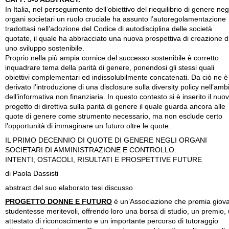
In Italia, nel perseguimento dell’obiettivo del riequilibrio di genere neg
organi societari un ruolo cruciale ha assunto l’autoregolamentazione
tradottasi nell’adozione del Codice di autodisciplina delle società
quotate, il quale ha abbracciato una nuova prospettiva di creazione d
uno sviluppo sostenibile.
Proprio nella più ampia cornice del successo sostenibile è corretto
inquadrare tema della parità di genere, ponendosi gli stessi quali
obiettivi complementari ed indissolubilmente concatenati. Da ciò ne è
derivato l’introduzione di una disclosure sulla diversity policy nell’amb
dell’informativa non finanziaria. In questo contesto si è inserito il nuo
progetto di direttiva sulla parità di genere il quale guarda ancora alle
quote di genere come strumento necessario, ma non esclude certo
l’opportunità di immaginare un futuro oltre le quote.
IL PRIMO DECENNIO DI QUOTE DI GENERE NEGLI ORGANI
SOCIETARI DI AMMINISTRAZIONE E CONTROLLO:
INTENTI, OSTACOLI, RISULTATI E PROSPETTIVE FUTURE
di Paola Dassisti
abstract del suo elaborato tesi discusso
PROGETTO DONNE E FUTURO
è un’Associazione che premia giova
studentesse meritevoli, offrendo loro una borsa di studio, un premio,
attestato di riconoscimento e un importante percorso di tutoraggio