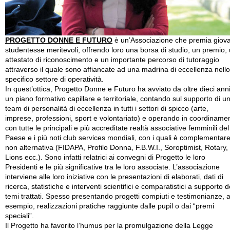
PROGETTO DONNE E FUTURO
è un’Associazione che premia giova
studentesse meritevoli, offrendo loro una borsa di studio, un premio,
attestato di riconoscimento e un importante percorso di tutoraggio
attraverso il quale sono affiancate ad una madrina di eccellenza nello
specifico settore di operatività.
In quest’ottica, Progetto Donne e Futuro ha avviato da oltre dieci ann
un piano formativo capillare e territoriale, contando sul supporto di u
team di personalità di eccellenza in tutti i settori di spicco (arte,
imprese, professioni, sport e volontariato) e operando in coordiname
con tutte le principali e più accreditate realtà associative femminili del
Paese e i più noti club services mondiali, con i quali è complementar
non alternativa (FIDAPA, Profilo Donna, F.B.W.I., Soroptimist, Rotary,
Lions ecc.). Sono infatti relatrici ai convegni di Progetto le loro
Presidenti e le più significative tra le loro associate. L’associazione
interviene alle loro iniziative con le presentazioni di elaborati, dati di
ricerca, statistiche e interventi scientifici e comparatistici a supporto d
temi trattati. Spesso presentando progetti compiuti e testimonianze, 
esempio, realizzazioni pratiche raggiunte dalle pupil o dai “premi
speciali”.
Il Progetto ha favorito l’humus per la promulgazione della Legge