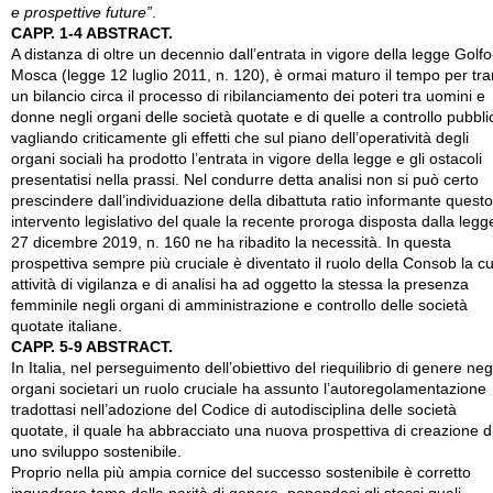
e prospettive future”
.
CAPP. 1-4 ABSTRACT.
A distanza di oltre un decennio dall’entrata in vigore della legge Golfo
Mosca (legge 12 luglio 2011, n. 120), è ormai maturo il tempo per tra
un bilancio circa il processo di ribilanciamento dei poteri tra uomini e
donne negli organi delle società quotate e di quelle a controllo pubbli
vagliando criticamente gli effetti che sul piano dell’operatività degli
organi sociali ha prodotto l’entrata in vigore della legge e gli ostacoli
presentatisi nella prassi. Nel condurre detta analisi non si può certo
prescindere dall’individuazione della dibattuta ratio informante questo
intervento legislativo del quale la recente proroga disposta dalla legg
27 dicembre 2019, n. 160 ne ha ribadito la necessità. In questa
prospettiva sempre più cruciale è diventato il ruolo della Consob la cu
attività di vigilanza e di analisi ha ad oggetto la stessa la presenza
femminile negli organi di amministrazione e controllo delle società
quotate italiane.
CAPP. 5-9 ABSTRACT.
In Italia, nel perseguimento dell’obiettivo del riequilibrio di genere neg
organi societari un ruolo cruciale ha assunto l’autoregolamentazione
tradottasi nell’adozione del Codice di autodisciplina delle società
quotate, il quale ha abbracciato una nuova prospettiva di creazione d
uno sviluppo sostenibile.
Proprio nella più ampia cornice del successo sostenibile è corretto