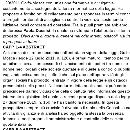
120/2011 Golfo-Mosca con un’azione formativa e divulgativa
costantemente a sostegno della forza riformatrice della legge. Ha
proposto e fornito reti di collegamento per rispondere in termini concr
a progetti territoriali di accoglienza contro la violenza, sostenendo
iniziative locali concrete ed operative. Tra le pupil premiate abbiamo l
dottoressa
Paola Dassisti
la quale ha sviluppato l’elaborato sul tema
progetto
“Dieci anni di quote di genere nei cda: intenti, ostacoli, risulta
e prospettive future”
.
CAPP. 1-4 ABSTRACT.
A distanza di oltre un decennio dall’entrata in vigore della legge Golfo
Mosca (legge 12 luglio 2011, n. 120), è ormai maturo il tempo per tra
un bilancio circa il processo di ribilanciamento dei poteri tra uomini e
donne negli organi delle società quotate e di quelle a controllo pubbli
vagliando criticamente gli effetti che sul piano dell’operatività degli
organi sociali ha prodotto l’entrata in vigore della legge e gli ostacoli
presentatisi nella prassi. Nel condurre detta analisi non si può certo
prescindere dall’individuazione della dibattuta ratio informante questo
intervento legislativo del quale la recente proroga disposta dalla legg
27 dicembre 2019, n. 160 ne ha ribadito la necessità. In questa
prospettiva sempre più cruciale è diventato il ruolo della Consob la cu
attività di vigilanza e di analisi ha ad oggetto la stessa la presenza
femminile negli organi di amministrazione e controllo delle società
quotate italiane.
CAPP. 5-9 ABSTRACT.