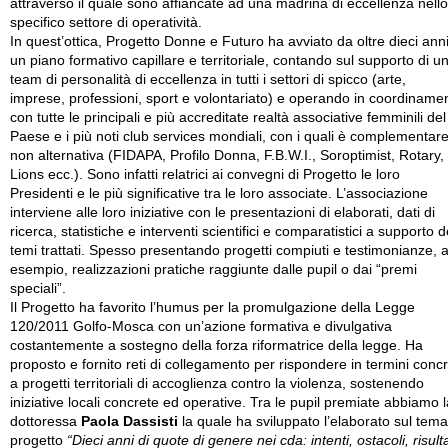
attraverso il quale sono affiancate ad una madrina di eccellenza nello
specifico settore di operatività.
In quest’ottica, Progetto Donne e Futuro ha avviato da oltre dieci ann
un piano formativo capillare e territoriale, contando sul supporto di u
team di personalità di eccellenza in tutti i settori di spicco (arte,
imprese, professioni, sport e volontariato) e operando in coordiname
con tutte le principali e più accreditate realtà associative femminili del
Paese e i più noti club services mondiali, con i quali è complementar
non alternativa (FIDAPA, Profilo Donna, F.B.W.I., Soroptimist, Rotary,
Lions ecc.). Sono infatti relatrici ai convegni di Progetto le loro
Presidenti e le più significative tra le loro associate. L’associazione
interviene alle loro iniziative con le presentazioni di elaborati, dati di
ricerca, statistiche e interventi scientifici e comparatistici a supporto d
temi trattati. Spesso presentando progetti compiuti e testimonianze, 
esempio, realizzazioni pratiche raggiunte dalle pupil o dai “premi
speciali”.
Il Progetto ha favorito l’humus per la promulgazione della Legge
120/2011 Golfo-Mosca con un’azione formativa e divulgativa
costantemente a sostegno della forza riformatrice della legge. Ha
proposto e fornito reti di collegamento per rispondere in termini concr
a progetti territoriali di accoglienza contro la violenza, sostenendo
iniziative locali concrete ed operative. Tra le pupil premiate abbiamo l
dottoressa
Paola Dassisti
la quale ha sviluppato l’elaborato sul tema
progetto
“Dieci anni di quote di genere nei cda: intenti, ostacoli, risulta