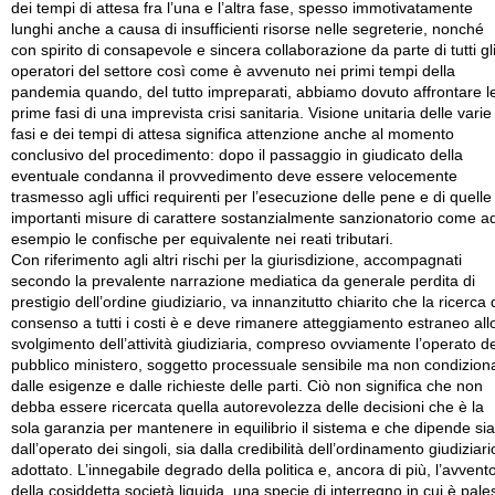
dei tempi di attesa fra l’una e l’altra fase, spesso immotivatamente
lunghi anche a causa di insufficienti risorse nelle segreterie, nonché
con spirito di consapevole e sincera collaborazione da parte di tutti gl
operatori del settore così come è avvenuto nei primi tempi della
pandemia quando, del tutto impreparati, abbiamo dovuto affrontare l
prime fasi di una imprevista crisi sanitaria. Visione unitaria delle varie
fasi e dei tempi di attesa significa attenzione anche al momento
conclusivo del procedimento: dopo il passaggio in giudicato della
eventuale condanna il provvedimento deve essere velocemente
trasmesso agli uffici requirenti per l’esecuzione delle pene e di quelle
importanti misure di carattere sostanzialmente sanzionatorio come a
esempio le confische per equivalente nei reati tributari.
Con riferimento agli altri rischi per la giurisdizione, accompagnati
secondo la prevalente narrazione mediatica da generale perdita di
prestigio dell’ordine giudiziario, va innanzitutto chiarito che la ricerca 
consenso a tutti i costi è e deve rimanere atteggiamento estraneo all
svolgimento dell’attività giudiziaria, compreso ovviamente l’operato de
pubblico ministero, soggetto processuale sensibile ma non condizion
dalle esigenze e dalle richieste delle parti. Ciò non significa che non
debba essere ricercata quella autorevolezza delle decisioni che è la
sola garanzia per mantenere in equilibrio il sistema e che dipende sia
dall’operato dei singoli, sia dalla credibilità dell’ordinamento giudiziari
adottato. L’innegabile degrado della politica e, ancora di più, l’avvent
della cosiddetta società liquida, una specie di interregno in cui è pale