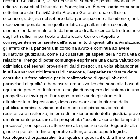
ricorsi in Cassazione, -21% nei visti su sentenze penali, invariate le
udienze davanti al Tribunale di Sorveglianza. È necessario comunqu
sottolineare che l’attività della Procura Generale quale ufficio di
secondo grado, sia nel settore della partecipazione alle udienze, nell
esecuzione penale ed in quella relativa agli affari internazionali,
dipende fondamentalmente dal numero di affari concertati o trasmess
dagli altri uffici, in particolare dalla locale Corte di Appello e
conseguentemente risente dell’andamento di questi ultimi. Analizzan
gli effetti che la pandemia in corso ha avuto e continua ad avere
sull’attività giudiziaria, come su quasi tutti gli aspetti della nostra vita d
relazione, ritengo di poter comunque esprimere una cauta valutazion
ottimistica dei segnali provenienti dal distretto: una volta abbandonati
inutili e anacronistici interessi di categoria, l’esperienza vissuta deve
costituire un forte stimolo per la realizzazione di quegli obiettivi
partecipati di qualità e benessere organizzativo che sono alla base di
ogni serio progetto di riforma o meglio di recupero del sistema in una
prospettiva di sviluppo. Purtroppo, analizzando gli strumenti
attualmente a disposizione, devo osservare che la riforma della
pubblica amministrazione, nel contesto del piano nazionale di
resistenza e resilienza, in tema di funzionamento della giustizia prev
un riferimento peculiare alla prospettata “accelerazione dei tempi del
processo”, con spiccata attenzione alla giustizia civile. Riguardo alla
giustizia penale, le linee operative attengono ad aspetti logistici,
tecnologici ed organizzativi, tra i quali s’inquadra il c.d.
ufficio per il