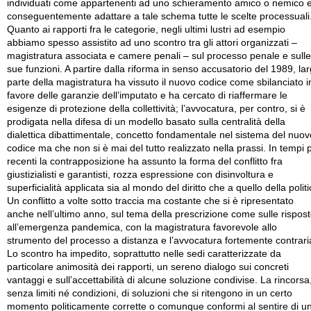
individuati come appartenenti ad uno schieramento amico o nemico 
conseguentemente adattare a tale schema tutte le scelte processuali
Quanto ai rapporti fra le categorie, negli ultimi lustri ad esempio
abbiamo spesso assistito ad uno scontro tra gli attori organizzati –
magistratura associata e camere penali – sul processo penale e sulle
sue funzioni. A partire dalla riforma in senso accusatorio del 1989, la
parte della magistratura ha vissuto il nuovo codice come sbilanciato i
favore delle garanzie dell’imputato e ha cercato di riaffermare le
esigenze di protezione della collettività; l’avvocatura, per contro, si è
prodigata nella difesa di un modello basato sulla centralità della
dialettica dibattimentale, concetto fondamentale nel sistema del nuov
codice ma che non si è mai del tutto realizzato nella prassi. In tempi 
recenti la contrapposizione ha assunto la forma del conflitto fra
giustizialisti e garantisti, rozza espressione con disinvoltura e
superficialità applicata sia al mondo del diritto che a quello della politi
Un conflitto a volte sotto traccia ma costante che si è ripresentato
anche nell’ultimo anno, sul tema della prescrizione come sulle rispos
all’emergenza pandemica, con la magistratura favorevole allo
strumento del processo a distanza e l’avvocatura fortemente contrari
Lo scontro ha impedito, soprattutto nelle sedi caratterizzate da
particolare animosità dei rapporti, un sereno dialogo sui concreti
vantaggi e sull’accettabilità di alcune soluzione condivise. La rincorsa
senza limiti né condizioni, di soluzioni che si ritengono in un certo
momento politicamente corrette o comunque conformi al sentire di u