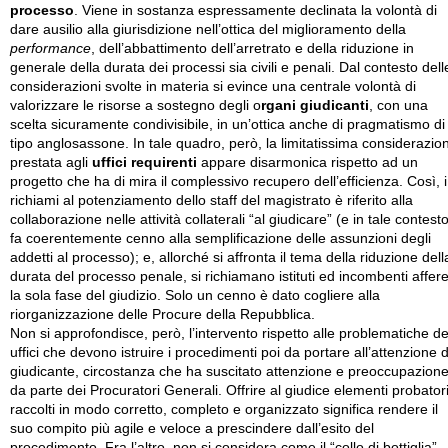
processo
. Viene in sostanza espressamente declinata la volontà di
dare ausilio alla giurisdizione nell’ottica del miglioramento della
performance
, dell’abbattimento dell’arretrato e della riduzione in
generale della durata dei processi sia civili e penali. Dal contesto dell
considerazioni svolte in materia si evince una centrale volontà di
valorizzare le risorse a sostegno degli o
rgani giudicanti
, con una
scelta sicuramente condivisibile, in un’ottica anche di pragmatismo di
tipo anglosassone. In tale quadro, però, la limitatissima considerazio
prestata agli
uffici requirenti
appare disarmonica rispetto ad un
progetto che ha di mira il complessivo recupero dell’efficienza. Così, i
richiami al potenziamento dello staff del magistrato è riferito alla
collaborazione nelle attività collaterali “al giudicare” (e in tale contesto
fa coerentemente cenno alla semplificazione delle assunzioni degli
addetti al processo); e, allorché si affronta il tema della riduzione dell
durata del processo penale, si richiamano istituti ed incombenti affere
la sola fase del giudizio. Solo un cenno è dato cogliere alla
riorganizzazione delle Procure della Repubblica.
Non si approfondisce, però, l’intervento rispetto alle problematiche de
uffici che devono istruire i procedimenti poi da portare all’attenzione d
giudicante, circostanza che ha suscitato attenzione e preoccupazion
da parte dei Procuratori Generali. Offrire al giudice elementi probator
raccolti in modo corretto, completo e organizzato significa rendere il
suo compito più agile e veloce a prescindere dall’esito del
procedimento. Fra l’altro, non si considera come il “collo di bottiglia”