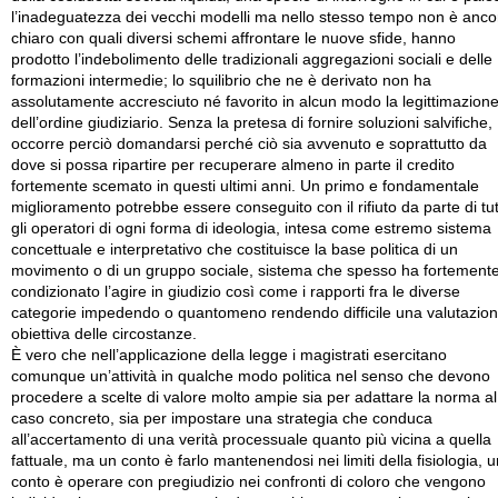
l’inadeguatezza dei vecchi modelli ma nello stesso tempo non è anco
chiaro con quali diversi schemi affrontare le nuove sfide, hanno
prodotto l’indebolimento delle tradizionali aggregazioni sociali e delle
formazioni intermedie; lo squilibrio che ne è derivato non ha
assolutamente accresciuto né favorito in alcun modo la legittimazion
dell’ordine giudiziario. Senza la pretesa di fornire soluzioni salvifiche,
occorre perciò domandarsi perché ciò sia avvenuto e soprattutto da
dove si possa ripartire per recuperare almeno in parte il credito
fortemente scemato in questi ultimi anni. Un primo e fondamentale
miglioramento potrebbe essere conseguito con il rifiuto da parte di tut
gli operatori di ogni forma di ideologia, intesa come estremo sistema
concettuale e interpretativo che costituisce la base politica di un
movimento o di un gruppo sociale, sistema che spesso ha fortement
condizionato l’agire in giudizio così come i rapporti fra le diverse
categorie impedendo o quantomeno rendendo difficile una valutazio
obiettiva delle circostanze.
È vero che nell’applicazione della legge i magistrati esercitano
comunque un’attività in qualche modo politica nel senso che devono
procedere a scelte di valore molto ampie sia per adattare la norma al
caso concreto, sia per impostare una strategia che conduca
all’accertamento di una verità processuale quanto più vicina a quella
fattuale, ma un conto è farlo mantenendosi nei limiti della fisiologia, u
conto è operare con pregiudizio nei confronti di coloro che vengono