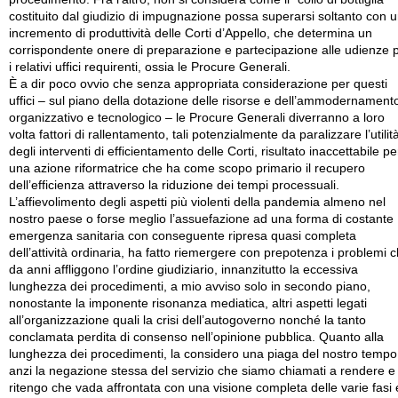
costituito dal giudizio di impugnazione possa superarsi soltanto con 
incremento di produttività delle Corti d’Appello, che determina un
corrispondente onere di preparazione e partecipazione alle udienze 
i relativi uffici requirenti, ossia le Procure Generali.
È a dir poco ovvio che senza appropriata considerazione per questi
uffici – sul piano della dotazione delle risorse e dell’ammodernament
organizzativo e tecnologico – le Procure Generali diverranno a loro
volta fattori di rallentamento, tali potenzialmente da paralizzare l’utilit
degli interventi di efficientamento delle Corti, risultato inaccettabile pe
una azione riformatrice che ha come scopo primario il recupero
dell’efficienza attraverso la riduzione dei tempi processuali.
L’affievolimento degli aspetti più violenti della pandemia almeno nel
nostro paese o forse meglio l’assuefazione ad una forma di costante
emergenza sanitaria con conseguente ripresa quasi completa
dell’attività ordinaria, ha fatto riemergere con prepotenza i problemi 
da anni affliggono l’ordine giudiziario, innanzitutto la eccessiva
lunghezza dei procedimenti, a mio avviso solo in secondo piano,
nonostante la imponente risonanza mediatica, altri aspetti legati
all’organizzazione quali la crisi dell’autogoverno nonché la tanto
conclamata perdita di consenso nell’opinione pubblica. Quanto alla
lunghezza dei procedimenti, la considero una piaga del nostro tempo
anzi la negazione stessa del servizio che siamo chiamati a rendere e
ritengo che vada affrontata con una visione completa delle varie fasi 