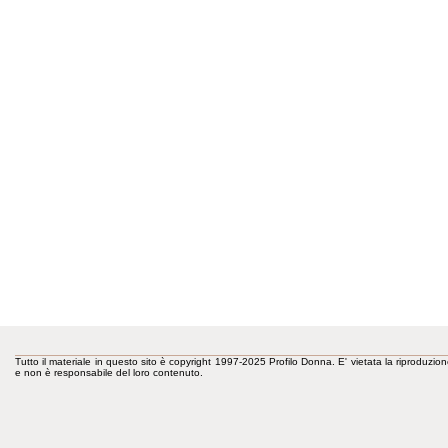
Tutto il materiale in questo sito è copyright 1997-2025 Profilo Donna. E' vietata la riproduzion
e non è responsabile del loro contenuto.