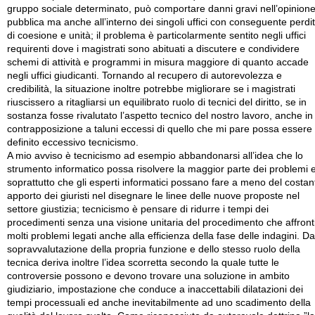
gruppo sociale determinato, può comportare danni gravi nell’opinion
pubblica ma anche all’interno dei singoli uffici con conseguente perdi
di coesione e unità; il problema è particolarmente sentito negli uffici
requirenti dove i magistrati sono abituati a discutere e condividere
schemi di attività e programmi in misura maggiore di quanto accade
negli uffici giudicanti. Tornando al recupero di autorevolezza e
credibilità, la situazione inoltre potrebbe migliorare se i magistrati
riuscissero a ritagliarsi un equilibrato ruolo di tecnici del diritto, se in
sostanza fosse rivalutato l’aspetto tecnico del nostro lavoro, anche in
contrapposizione a taluni eccessi di quello che mi pare possa essere
definito eccessivo tecnicismo.
A mio avviso è tecnicismo ad esempio abbandonarsi all’idea che lo
strumento informatico possa risolvere la maggior parte dei problemi 
soprattutto che gli esperti informatici possano fare a meno del costan
apporto dei giuristi nel disegnare le linee delle nuove proposte nel
settore giustizia; tecnicismo è pensare di ridurre i tempi dei
procedimenti senza una visione unitaria del procedimento che affronti
molti problemi legati anche alla efficienza della fase delle indagini. Da
sopravvalutazione della propria funzione e dello stesso ruolo della
tecnica deriva inoltre l’idea scorretta secondo la quale tutte le
controversie possono e devono trovare una soluzione in ambito
giudiziario, impostazione che conduce a inaccettabili dilatazioni dei
tempi processuali ed anche inevitabilmente ad uno scadimento della