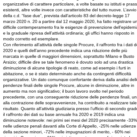
organizzative di carattere particolare, a volte basate su istituti e prass
esistenti, altre volte invece con caratteristiche del tutto nuove. L’avvio
della c.d. “fase due”, prevista dall’articolo 83 del decreto-legge 17
marzo 2020 n. 20 a partire dal 12 maggio 2020, ha fatto registrare u
difficile contemperamento fra le esigenze di prevenzione dell’epidemi
e la graduale ripresa dell’attività ordinaria; gli uffici hanno risposto in
modo corretto ed esemplare.
Con riferimento all’attività delle singole Procure, il raffronto fra i dati d
2020 e quelli dell’anno precedente indica una riduzione delle più
marcata in quelle di maggiori dimensioni, soprattutto Milano e Busto
Arsizio; difficile dire se tale fenomeno è dovuto solo ad una drastica
diminuzione di alcune tipologie di reato, come ad esempio i furti in
abitazione, o se è stato determinato anche da contingenti difficoltà
organizzative. Un dato comunque confortante deriva dalla analisi dell
pendenze finali delle singole Procure, alcune in diminuzione, altre in
aumento ma non significativo; il buon lavoro svolto nel periodo
precedente, con una conseguente riduzione delle pendenze finali, un
alla contrazione delle sopravvenienze, ha contribuito a realizzare tale
risultato. Quanto all’attività giudiziaria presso l’ufficio di secondo grad
il raffronto dei dati su base annuale fra 2020 e 2019 indica una
diminuzione notevole: nei primi sei mesi del 2020 precisamente -33%
nelle udienze penali davanti alla Corte di Appello, -25% nelle udienze
della sezione minori, -72% nelle impugnazioni di merito, - 60% nei