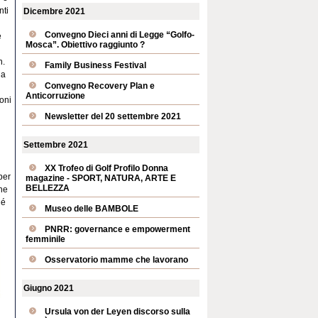
nti
Dicembre 2021
Convegno Dieci anni di Legge “Golfo-
e
Mosca”. Obiettivo raggiunto ?
n.
Family Business Festival
la
Convegno Recovery Plan e
Anticorruzione
ioni
Newsletter del 20 settembre 2021
Settembre 2021
XX Trofeo di Golf Profilo Donna
per
magazine - SPORT, NATURA, ARTE E
BELLEZZA
ine
hé
Museo delle BAMBOLE
PNRR: governance e empowerment
femminile
Osservatorio mamme che lavorano
Giugno 2021
Ursula von der Leyen discorso sulla