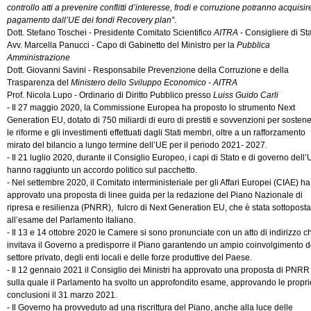
controllo atti a prevenire conflitti d’interesse, frodi e corruzione potranno acquisire
pagamento dall’UE dei fondi Recovery plan”
.
Dott. Stefano Toschei - Presidente Comitato Scientifico
AITRA
- Consigliere di St
Avv. Marcella Panucci - Capo di Gabinetto del Ministro per la
Pubblica
Amministrazione
Dott. Giovanni Savini - Responsabile Prevenzione della Corruzione e della
Trasparenza del
Ministero dello Sviluppo Economico - AITRA
Prof. Nicola Lupo - Ordinario di Diritto Pubblico presso
Luiss Guido Carli
- Il 27 maggio 2020, la Commissione Europea ha proposto lo strumento Next
Generation EU, dotato di 750 miliardi di euro di prestiti e sovvenzioni per sosten
le riforme e gli investimenti effettuati dagli Stati membri, oltre a un rafforzamento
mirato del bilancio a lungo termine dell’UE per il periodo 2021- 2027.
- Il 21 luglio 2020, durante il Consiglio Europeo, i capi di Stato e di governo dell
hanno raggiunto un accordo politico sul pacchetto.
- Nel settembre 2020, il Comitato interministeriale per gli Affari Europei (CIAE) ha
approvato una proposta di linee guida per la redazione del Piano Nazionale di
ripresa e resilienza (PNRR), fulcro di Next Generation EU, che è stata sottoposta
all’esame del Parlamento italiano.
- Il 13 e 14 ottobre 2020 le Camere si sono pronunciate con un atto di indirizzo c
invitava il Governo a predisporre il Piano garantendo un ampio coinvolgimento d
settore privato, degli enti locali e delle forze produttive del Paese.
- Il 12 gennaio 2021 il Consiglio dei Ministri ha approvato una proposta di PNRR
sulla quale il Parlamento ha svolto un approfondito esame, approvando le propri
conclusioni il 31 marzo 2021.
- Il Governo ha provveduto ad una riscrittura del Piano, anche alla luce delle