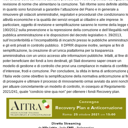
revisione di norme che alimentano la corruzione. Tali riforme sono definite abilita
in quanto sono funzionali a garantire l’attuazione del Piano e in generale a
rimuovere gli ostacoli amministrativi, regolatori e procedurali che condizionano l
attività economiche e la qualità dei servizi erogati ai cittadini e alle imprese. In
particolare, oggetto di revisione e semplificazione saranno le norme della legge 
190/2012 sulla prevenzione e la repressione della corruzione e dell’illegalità nel
pubblica amministrazione e le disposizioni del decreto legislativo n. 39/2013,
sull’inconferibilità e l’incompatibilità di incarichi presso le pubbliche amministraz
e gli enti privati in controllo pubblico. Il DPRR dispone inoltre, sempre ai fini di
semplificazione, la creazione di un’unica piattaforma per la trasparenza
amministrativa con un unico accesso alle informazioni pubbliche. Infatti, al fine di
poter beneficiare dei fondi a loro destinati, gli Stati dovranno saper creare un
modello di gestione e di controllo che provi una compliance in materia di conflitto
d’interesse, frodi e corruzione. Per concludere, la sfida in tema di anticorruzione 
l’Italia vede come obiettivo la semplificazione della normativa anticorruzione al f
di proseguire e ultimare il processo di rinnovamento ormai avviato da anni nonc
per attuare concretamente un modello di controllo, in ossequio al Regolamento
2021/241, quale “condicio sine qua non” per ottenere i fondi Recovery plan.