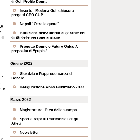
di Golf Profilo Donna
Inserto - Modena Golf chiusura
progetti CPO CUP
Napoli "Oltre le quote"
,6
o
Istituzione dell’Autorità di garante dei
diritti delle persone anziane
 il
Progetto Donne e Futuro Onlus A
proposito di “pupils”
Giugno 2022
Giustizia e Rappresentanza di
 di
Genere
ti
Inaugurazione Anno Giudiziario 2022
ione
Marzo 2022
Magistratura: l’eco della stampa
a.
Sport e Aspetti Patrimoniali degli
Atleti
Newsletter
e e