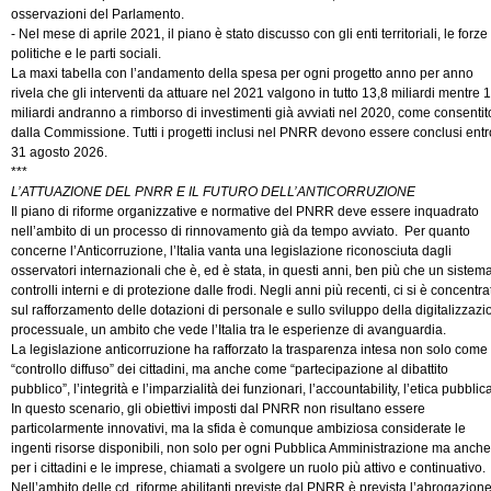
osservazioni del Parlamento.
- Nel mese di aprile 2021, il piano è stato discusso con gli enti territoriali, le forze
politiche e le parti sociali.
La maxi tabella con l’andamento della spesa per ogni progetto anno per anno
rivela che gli interventi da attuare nel 2021 valgono in tutto 13,8 miliardi mentre 1
miliardi andranno a rimborso di investimenti già avviati nel 2020, come consentit
dalla Commissione. Tutti i progetti inclusi nel PNRR devono essere conclusi entro
31 agosto 2026.
***
L’ATTUAZIONE DEL PNRR E IL FUTURO DELL’ANTICORRUZIONE
Il piano di riforme organizzative e normative del PNRR deve essere inquadrato
nell’ambito di un processo di rinnovamento già da tempo avviato. Per quanto
concerne l’Anticorruzione, l’Italia vanta una legislazione riconosciuta dagli
osservatori internazionali che è, ed è stata, in questi anni, ben più che un sistema
controlli interni e di protezione dalle frodi. Negli anni più recenti, ci si è concentra
sul rafforzamento delle dotazioni di personale e sullo sviluppo della digitalizzaz
processuale, un ambito che vede l’Italia tra le esperienze di avanguardia.
La legislazione anticorruzione ha rafforzato la trasparenza intesa non solo come
“controllo diffuso” dei cittadini, ma anche come “partecipazione al dibattito
pubblico”, l’integrità e l’imparzialità dei funzionari, l’accountability, l’etica pubblic
In questo scenario, gli obiettivi imposti dal PNRR non risultano essere
particolarmente innovativi, ma la sfida è comunque ambiziosa considerate le
ingenti risorse disponibili, non solo per ogni Pubblica Amministrazione ma anche
per i cittadini e le imprese, chiamati a svolgere un ruolo più attivo e continuativo.
Nell’ambito delle cd. riforme abilitanti previste dal PNRR è prevista l’abrogazion