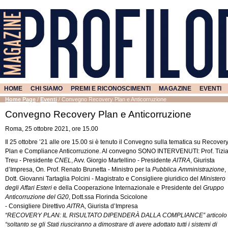
HOME
CHI SIAMO
PREMI E RICONOSCIMENTI
MAGAZINE
EVENTI
Home Page
/
Eventi
/
Convegno Recovery Plan e Anticorruzione
Convegno Recovery Plan e Anticorruzione
Roma, 25 ottobre 2021, ore 15.00
Il 25 ottobre ’21 alle ore 15.00 si è tenuto il Convegno sulla tematica su Recover
Plan e Compliance Anticorruzione. Al convegno SONO INTERVENUTI: Prof. Tizi
Treu - Presidente
CNEL
, Avv. Giorgio Martellino - Presidente
AITRA
, Giurista
d’Impresa, On. Prof. Renato Brunetta - Ministro per la
Pubblica Amministrazione
,
Dott. Giovanni Tartaglia Polcini - Magistrato e Consigliere giuridico del
Ministero
degli Affari Esteri
e della Cooperazione Internazionale e Presidente del
Gruppo
Anticorruzione del G20
, Dott.ssa Florinda Scicolone
- Consigliere Direttivo
AITR
A, Giurista d’Impresa
“RECOVERY PLAN: IL RISULTATO DIPENDERÀ DALLA COMPLIANCE” articolo
“soltanto se gli Stati riusciranno a dimostrare di avere adottato tutti i sistemi di