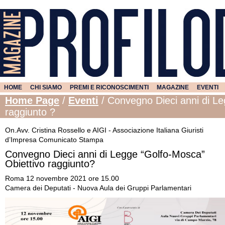
HOME
CHI SIAMO
PREMI E RICONOSCIMENTI
MAGAZINE
EVENTI
Home Page
/
Eventi
/
Convegno Dieci anni di Le
raggiunto ?
On.Avv. Cristina Rossello e AIGI - Associazione Italiana Giuristi
d’Impresa Comunicato Stampa
Convegno Dieci anni di Legge “Golfo-Mosca”
Obiettivo raggiunto?
Roma 12 novembre 2021 ore 15.00
Camera dei Deputati - Nuova Aula dei Gruppi Parlamentari