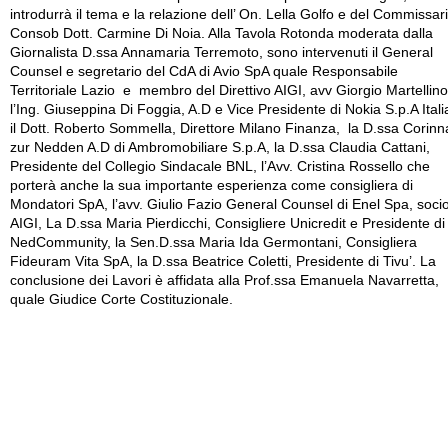
introdurrà il tema e la relazione dell’ On. Lella Golfo e del Commissar
Consob Dott. Carmine Di Noia. Alla Tavola Rotonda moderata dalla
Giornalista D.ssa Annamaria Terremoto, sono intervenuti il General
Counsel e segretario del CdA di Avio SpA quale Responsabile
Territoriale Lazio e membro del Direttivo AIGI, avv Giorgio Martellino
l’Ing. Giuseppina Di Foggia, A.D e Vice Presidente di Nokia S.p.A Itali
il Dott. Roberto Sommella, Direttore Milano Finanza, la D.ssa Corinn
zur Nedden A.D di Ambromobiliare S.p.A, la D.ssa Claudia Cattani,
Presidente del Collegio Sindacale BNL, l’Avv. Cristina Rossello che
porterà anche la sua importante esperienza come consigliera di
Mondatori SpA, l’avv. Giulio Fazio General Counsel di Enel Spa, soci
AIGI, La D.ssa Maria Pierdicchi, Consigliere Unicredit e Presidente di
NedCommunity, la Sen.D.ssa Maria Ida Germontani, Consigliera
Fideuram Vita SpA, la D.ssa Beatrice Coletti, Presidente di Tivu’. La
conclusione dei Lavori è affidata alla Prof.ssa Emanuela Navarretta,
quale Giudice Corte Costituzionale.