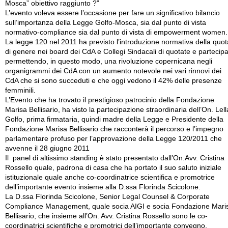
Mosca” obiettivo raggiunto ?”
L’evento voleva essere l’occasione per fare un significativo bilancio
sull’importanza della Legge Golfo-Mosca, sia dal punto di vista
normativo-compliance sia dal punto di vista di empowerment women.
La legge 120 nel 2011 ha previsto l’introduzione normativa della quot
di genere nei board dei CdA e Collegi Sindacali di quotate e partecip
permettendo, in questo modo, una rivoluzione copernicana negli
organigrammi dei CdA con un aumento notevole nei vari rinnovi dei
CdA che si sono succeduti e che oggi vedono il 42% delle presenze
femminili.
L’Evento che ha trovato il prestigioso patrocinio della Fondazione
Marisa Bellisario, ha visto la partecipazione straordinaria dell’On. Lell
Golfo, prima firmataria, quindi madre della Legge e Presidente della
Fondazione Marisa Bellisario che racconterà il percorso e l’impegno
parlamentare profuso per l’approvazione della Legge 120/2011 che
avvenne il 28 giugno 2011
Il panel di altissimo standing è stato presentato dall’On.Avv. Cristina
Rossello quale, padrona di casa che ha portato il suo saluto iniziale
istituzionale quale anche co-coordinatrice scientifica e promotrice
dell’importante evento insieme alla D.ssa Florinda Scicolone.
La D.ssa Florinda Scicolone, Senior Legal Counsel & Corporate
Compliance Management, quale socia AIGI e socia Fondazione Mari
Bellisario, che insieme all’On. Avv. Cristina Rossello sono le co-
coordinatrici scientifiche e promotrici dell’importante convegno,