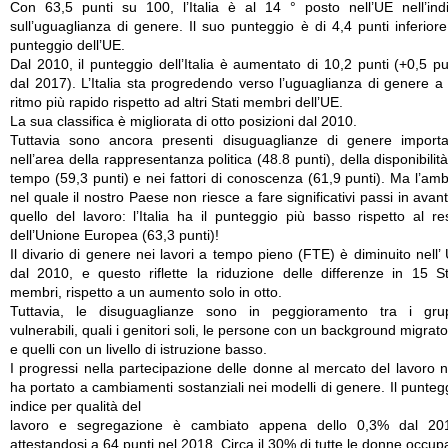
Con 63,5 punti su 100, l’Italia è al 14 ° posto nell’UE nell’ind
sull’uguaglianza di genere. Il suo punteggio è di 4,4 punti inferiore
punteggio dell’UE.
Dal 2010, il punteggio dell’Italia è aumentato di 10,2 punti (+0,5 pu
dal 2017). L’Italia sta progredendo verso l’uguaglianza di genere a
ritmo più rapido rispetto ad altri Stati membri dell’UE.
La sua classifica è migliorata di otto posizioni dal 2010.
Tuttavia sono ancora presenti disuguaglianze di genere importa
nell’area della rappresentanza politica (48.8 punti), della disponibilità
tempo (59,3 punti) e nei fattori di conoscenza (61,9 punti). Ma l’amb
nel quale il nostro Paese non riesce a fare significativi passi in avant
quello del lavoro: l’Italia ha il punteggio più basso rispetto al re
dell’Unione Europea (63,3 punti)!
Il divario di genere nei lavori a tempo pieno (FTE) è diminuito nell’
dal 2010, e questo riflette la riduzione delle differenze in 15 St
membri, rispetto a un aumento solo in otto.
Tuttavia, le disuguaglianze sono in peggioramento tra i gru
vulnerabili, quali i genitori soli, le persone con un background migrato
e quelli con un livello di istruzione basso.
I progressi nella partecipazione delle donne al mercato del lavoro 
ha portato a cambiamenti sostanziali nei modelli di genere. Il punteg
indice per qualità del
lavoro e segregazione è cambiato appena dello 0,3% dal 20
attestandosi a 64 punti nel 2018. Circa il 30% di tutte le donne occup