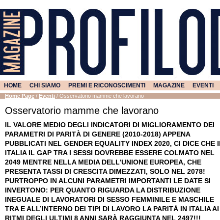
HOME
CHI SIAMO
PREMI E RICONOSCIMENTI
MAGAZINE
EVENTI
Home Page
/
Eventi
/
Osservatorio mamme che lavorano
Osservatorio mamme che lavorano
IL VALORE MEDIO DEGLI INDICATORI DI MIGLIORAMENTO DEI
PARAMETRI DI PARITÀ DI GENERE (2010-2018) APPENA
PUBBLICATI NEL GENDER EQUALITY INDEX 2020, CI DICE CHE 
ITALIA IL GAP TRA I SESSI DOVREBBE ESSERE COLMATO NEL
2049 MENTRE NELLA MEDIA DELL’UNIONE EUROPEA, CHE
PRESENTA TASSI DI CRESCITA DIMEZZATI, SOLO NEL 2078!
PURTROPPO IN ALCUNI PARAMETRI IMPORTANTI LE DATE SI
INVERTONO: PER QUANTO RIGUARDA LA DISTRIBUZIONE
INEGUALE DI LAVORATORI DI SESSO FEMMINILE E MASCHILE
TRA E ALL’INTERNO DEI TIPI DI LAVORO LA PARITÀ IN ITALIA AI
RITMI DEGLI ULTIMI 8 ANNI SARÀ RAGGIUNTA NEL 2497!!!