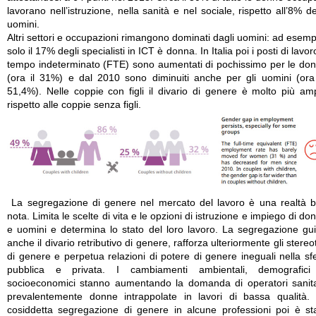
lavorano nell’istruzione, nella sanità e nel sociale, rispetto all’8% de
uomini.
Altri settori e occupazioni rimangono dominati dagli uomini: ad esemp
solo il 17% degli specialisti in ICT è donna. In Italia poi i posti di lavor
tempo indeterminato (FTE) sono aumentati di pochissimo per le do
(ora il 31%) e dal 2010 sono diminuiti anche per gli uomini (ora
51,4%). Nelle coppie con figli il divario di genere è molto più am
rispetto alle coppie senza figli.
La segregazione di genere nel mercato del lavoro è una realtà 
nota. Limita le scelte di vita e le opzioni di istruzione e impiego di do
e uomini e determina lo stato del loro lavoro. La segregazione gu
anche il divario retributivo di genere, rafforza ulteriormente gli stereot
di genere e perpetua relazioni di potere di genere ineguali nella sf
pubblica e privata. I cambiamenti ambientali, demografic
socioeconomici stanno aumentando la domanda di operatori sanita
prevalentemente donne intrappolate in lavori di bassa qualità.
cosiddetta segregazione di genere in alcune professioni poi è st