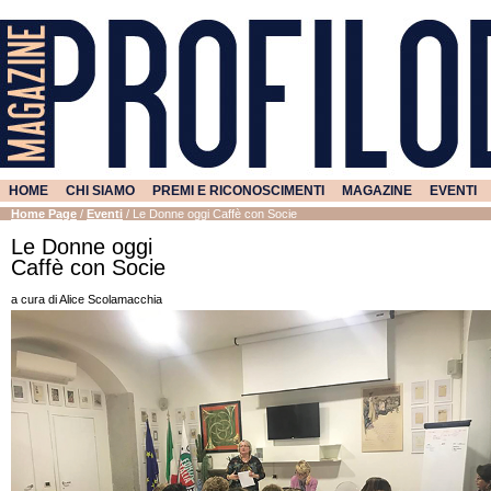
HOME
CHI SIAMO
PREMI E RICONOSCIMENTI
MAGAZINE
EVENTI
Home Page
/
Eventi
/
Le Donne oggi Caffè con Socie
Le Donne oggi
Caffè con Socie
a cura di Alice Scolamacchia