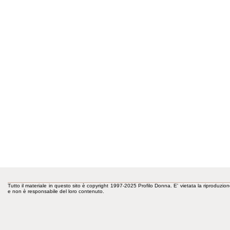
Tutto il materiale in questo sito è copyright 1997-2025 Profilo Donna. E' vietata la riproduzion
e non è responsabile del loro contenuto.