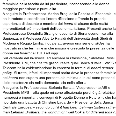
femminile nella facoltà da lui presieduta, riconoscendo alle donne
maggiore precisione e puntualità.
A seguire la Professoressa Marina Brogi della Facoltà di Economia, 
ha introdotto e coordinato l’intera riflessione offrendo la propria
esperienza di docente e membro dei
board
di alcune delle realtà
imprenditoriali più importanti dell’economia italiana. Presenti anche la
Professoressa Donatella Strangio, docente di Storia economica alla
Sapienza, e il Professor Alberto Rinaldi dell’Università degli Studi di
Modena e Reggio Emilia, il quale attraverso una serie di
slides
ha
mostrato in che termini e in che misura è cresciuta la presenza delle
donne nei
board
dal 1913 ad oggi.
Sul versante del
business
, ad animare la riflessione, Salvatore Rossi,
Presidente TIM, che cita tre grandi realtà quali Banca d’Italia, IVASS 
Telecom Italia evidenziandone la carenza in termini di
board gender
policy
. Si tratta, infatti, di importanti realtà dove la presenza femminil
nei
board
non supera una percentuale minima e in cui sono presenti
delle resistenze sia nella domanda, sia nella offerta.
A seguire, la Professoressa Stefania Bariatti, Vicepresidente ABI e
Presidente MPS – alla quale mi sono affezionata perché già relatrice 
numerosi e importanti convegni di Progetto Donne e Futuro –, che h
ricordato una battuta di Christine Lagarde – Presidente della Banca
Centrale Europea – secondo cui ‘
if it had been Lehman Sisters rather
than Lehman Brothers, the world might well look a lot different today’
.