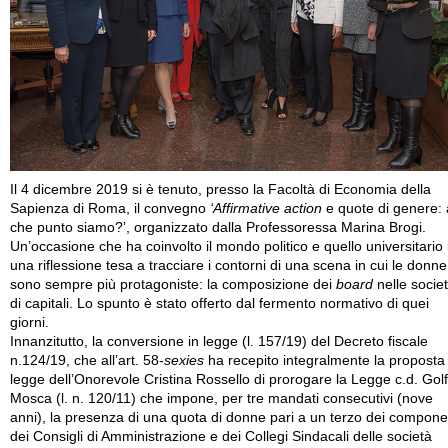
Il 4 dicembre 2019 si è tenuto, presso la Facoltà di Economia della
Sapienza di Roma, il convegno
‘Affirmative action
e quote di genere: 
che punto siamo?’, organizzato dalla Professoressa Marina Brogi.
Un’occasione che ha coinvolto il mondo politico e quello universitario 
una riflessione tesa a tracciare i contorni di una scena in cui le donne
sono sempre più protagoniste: la composizione dei
board
nelle socie
di capitali. Lo spunto è stato offerto dal fermento normativo di quei
giorni.
Innanzitutto, la conversione in legge (l. 157/19) del Decreto fiscale
n.124/19, che all’art. 58-
sexies
ha recepito integralmente la proposta 
legge dell’Onorevole Cristina Rossello di prorogare la Legge c.d. Gol
Mosca (l. n. 120/11) che impone, per tre mandati consecutivi (nove
anni), la presenza di una quota di donne pari a un terzo dei compone
dei Consigli di Amministrazione e dei Collegi Sindacali delle società