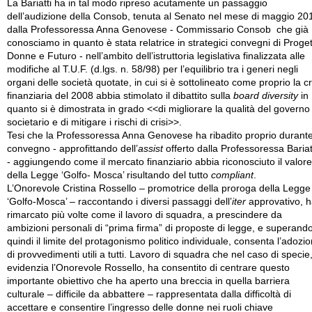
La Bariatti ha in tal modo ripreso acutamente un passaggio
dell’audizione della Consob, tenuta al Senato nel mese di maggio 20
dalla Professoressa Anna Genovese - Commissario Consob che già
conosciamo in quanto è stata relatrice in strategici convegni di Proge
Donne e Futuro - nell’ambito dell’istruttoria legislativa finalizzata alle
modifiche al T.U.F. (d.lgs. n. 58/98) per l’equilibrio tra i generi negli
organi delle società quotate, in cui si è sottolineato come proprio la cr
finanziaria del 2008 abbia stimolato il dibattito sulla
board diversity
in
quanto si è dimostrata in grado <<di migliorare la qualità del governo
societario e di mitigare i rischi di crisi>>.
Tesi che la Professoressa Anna Genovese ha ribadito proprio durante 
convegno - approfittando dell’
assist
offerto dalla Professoressa Bariat
- aggiungendo come il mercato finanziario abbia riconosciuto il valore
della Legge ‘Golfo- Mosca’ risultando del tutto
compliant
.
L’Onorevole Cristina Rossello – promotrice della proroga della Legge
‘Golfo-Mosca’ – raccontando i diversi passaggi dell’
iter
approvativo, 
rimarcato più volte come il lavoro di squadra, a prescindere da
ambizioni personali di “prima firma” di proposte di legge, e superand
quindi il limite del protagonismo politico individuale, consenta l’adozi
di provvedimenti utili a tutti. Lavoro di squadra che nel caso di specie
evidenzia l’Onorevole Rossello, ha consentito di centrare questo
importante obiettivo che ha aperto una breccia in quella barriera
culturale – difficile da abbattere – rappresentata dalla difficoltà di
accettare e consentire l’ingresso delle donne nei ruoli chiave