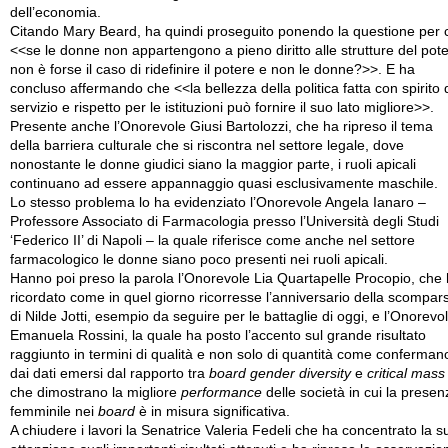
dell’economia.
Citando Mary Beard, ha quindi proseguito ponendo la questione per 
<<se le donne non appartengono a pieno diritto alle strutture del pot
non è forse il caso di ridefinire il potere e non le donne?>>. E ha
concluso affermando che <<la bellezza della politica fatta con spirito 
servizio e rispetto per le istituzioni può fornire il suo lato migliore>>.
Presente anche l’Onorevole Giusi Bartolozzi, che ha ripreso il tema
della barriera culturale che si riscontra nel settore legale, dove
nonostante le donne giudici siano la maggior parte, i ruoli apicali
continuano ad essere appannaggio quasi esclusivamente maschile.
Lo stesso problema lo ha evidenziato l’Onorevole Angela Ianaro –
Professore Associato di Farmacologia presso l’Università degli Studi
‘Federico II’ di Napoli – la quale riferisce come anche nel settore
farmacologico le donne siano poco presenti nei ruoli apicali.
Hanno poi preso la parola l’Onorevole Lia Quartapelle Procopio, che
ricordato come in quel giorno ricorresse l’anniversario della scompar
di Nilde Jotti, esempio da seguire per le battaglie di oggi, e l’Onorevo
Emanuela Rossini, la quale ha posto l’accento sul grande risultato
raggiunto in termini di qualità e non solo di quantità come confermano
dai dati emersi dal rapporto tra
board gender diversity
e
critical mass
che dimostrano la migliore
performance
delle società in cui la presen
femminile nei
board
è in misura significativa.
A chiudere i lavori la Senatrice Valeria Fedeli che ha concentrato la s