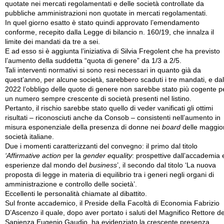
quotate nei mercati regolamentati e delle società controllate da
pubbliche amministrazioni non quotate in mercati regolamentati.
In quel giorno esatto è stato quindi approvato l’emendamento
conforme, recepito dalla Legge di bilancio n. 160/19, che innalza il
limite dei mandati da tre a sei.
E ad esso si è aggiunta l’iniziativa di Silvia Fregolent che ha previsto
l’aumento della suddetta “quota di genere” da 1/3 a 2/5.
Tali interventi normativi si sono resi necessari in quanto già da
quest’anno, per alcune società, sarebbero scaduti i tre mandati, e dal
2022 l’obbligo delle quote di genere non sarebbe stato più cogente p
un numero sempre crescente di società presenti nel listino.
Pertanto, il rischio sarebbe stato quello di veder vanificati gli ottimi
risultati – riconosciuti anche da Consob – consistenti nell’aumento in
misura esponenziale della presenza di donne nei
board
delle maggior
società italiane.
Due i momenti caratterizzanti del convegno: il primo dal titolo
‘Affirmative action
per la
gender equality
: prospettive dall’accademia 
esperienze dal mondo del
business
’, il secondo dal titolo ‘La nuova
proposta di legge in materia di equilibrio tra i generi negli organi di
amministrazione e controllo delle società’.
Eccellenti le personalità chiamate al dibattito.
Sul fronte accademico, il Preside della Facoltà di Economia Fabrizio
D’Ascenzo il quale, dopo aver portato i saluti del Magnifico Rettore de
Sapienza Eugenio Gaudio, ha evidenziato la crescente presenza