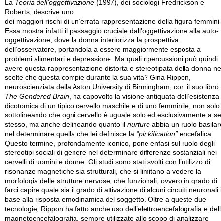
La
Teoria dell’oggettivazione
(1997), dei sociologi Fredrickson e
Roberts, descrive uno
dei maggiori rischi di un’errata rappresentazione della figura femmini-
Essa mostra infatti il passaggio cruciale dall’oggettivazione alla auto-
oggettivazione, dove la donna interiorizza la prospettiva
dell’osservatore, portandola a essere maggiormente esposta a
problemi alimentari e depressione. Ma quali ripercussioni può quindi
avere questa rappresentazione distorta e stereotipata della donna ne
scelte che questa compie durante la sua vita? Gina Rippon,
neuroscienziata della Aston University di Birmingham, con il suo libro
The Gendered Brain
, ha capovolto la visione antiquata dell’esistenza
dicotomica di un tipico cervello maschile e di uno femminile, non solo
sottolineando che ogni cervello è uguale solo ed esclusivamente a se
stesso, ma anche delineando quanto il
nurture
abbia un ruolo basilar
nel determinare quella che lei definisce la
“pinkification”
encefalica.
Questo termine, profondamente iconico, pone enfasi sul ruolo degli
stereotipi sociali di genere nel determinare differenze sostanziali nei
cervelli di uomini e donne. Gli studi sono stati svolti con l’utilizzo di
risonanze magnetiche sia strutturali, che si limitano a vedere la
morfologia delle strutture nervose, che funzionali, ovvero in grado di
farci capire quale sia il grado di attivazione di alcuni circuiti neuronali 
base alla risposta emodinamica del soggetto. Oltre a queste due
tecnologie, Rippon ha fatto anche uso dell’elettroencefalografia e del
magnetoencefalografia, sempre utilizzate allo scopo di analizzare