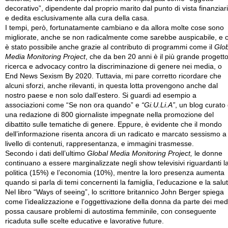
decorativo”, dipendente dal proprio marito dal punto di vista finanziari
e dedita esclusivamente alla cura della casa.
I tempi, però, fortunatamente cambiano e da allora molte cose sono
migliorate, anche se non radicalmente come sarebbe auspicabile, e c
è stato possibile anche grazie al contributo di programmi come il
Glo
Media Monitoring Project
, che da ben 20 anni è il più grande progetto
ricerca e advocacy contro la discriminazione di genere nei media, o
End News Sexism By 2020. Tuttavia, mi pare corretto ricordare che
alcuni sforzi, anche rilevanti, in questa lotta provengono anche dal
nostro paese e non solo dall’estero. Si guardi ad esempio a
associazioni come “Se non ora quando” e
“Gi.U.Li.A”
, un blog curato
una redazione di 800 giornaliste impegnate nella promozione del
dibattito sulle tematiche di genere. Eppure, è evidente che il mondo
dell’informazione risenta ancora di un radicato e marcato sessismo a
livello di contenuti, rappresentanza, e immagini trasmesse.
Secondo i dati dell’ultimo
Global Media Monitoring Project,
le donne
continuano a essere marginalizzate negli show televisivi riguardanti l
politica (15%) e l’economia (10%), mentre la loro presenza aumenta
quando si parla di temi concernenti la famiglia, l’educazione e la salut
Nel libro “Ways of seeing”, lo scrittore britannico John Berger spiega
come l’idealizzazione e l’oggettivazione della donna da parte dei med
possa causare problemi di autostima femminile, con conseguente
ricaduta sulle scelte educative e lavorative future.