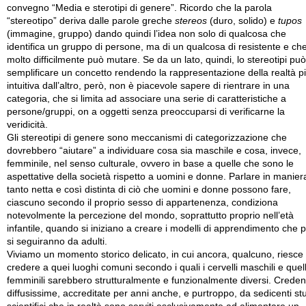
convegno “Media e sterotipi di genere”. Ricordo che la parola
“stereotipo” deriva dalle parole greche
stereos
(duro, solido) e
tupos
(immagine, gruppo) dando quindi l’idea non solo di qualcosa che
identifica un gruppo di persone, ma di un qualcosa di resistente e ch
molto difficilmente può mutare. Se da un lato, quindi, lo stereotipi può
semplificare un concetto rendendo la rappresentazione della realtà p
intuitiva dall’altro, però, non è piacevole sapere di rientrare in una
categoria, che si limita ad associare una serie di caratteristiche a
persone/gruppi, on a oggetti senza preoccuparsi di verificarne la
veridicità.
Gli stereotipi di genere sono meccanismi di categorizzazione che
dovrebbero “aiutare” a individuare cosa sia maschile e cosa, invece,
femminile, nel senso culturale, ovvero in base a quelle che sono le
aspettative della società rispetto a uomini e donne. Parlare in manier
tanto netta e così distinta di ciò che uomini e donne possono fare,
ciascuno secondo il proprio sesso di appartenenza, condiziona
notevolmente la percezione del mondo, soprattutto proprio nell’età
infantile, quando si iniziano a creare i modelli di apprendimento che p
si seguiranno da adulti.
Viviamo un momento storico delicato, in cui ancora, qualcuno, riesce
credere a quei luoghi comuni secondo i quali i cervelli maschili e quell
femminili sarebbero strutturalmente e funzionalmente diversi. Crede
diffusissime, accreditate per anni anche, e purtroppo, da sedicenti st