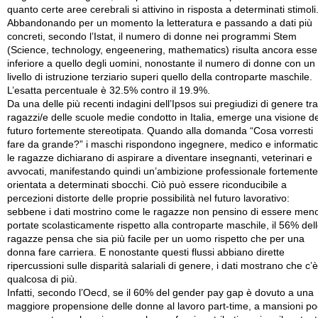
quanto certe aree cerebrali si attivino in risposta a determinati stimoli
Abbandonando per un momento la letteratura e passando a dati più
concreti, secondo l’Istat, il numero di donne nei programmi Stem
(Science, technology, engeenering, mathematics) risulta ancora esse
inferiore a quello degli uomini, nonostante il numero di donne con un
livello di istruzione terziario superi quello della controparte maschile.
L’esatta percentuale è 32.5% contro il 19.9%.
Da una delle più recenti indagini dell’Ipsos sui pregiudizi di genere tra
ragazzi/e delle scuole medie condotto in Italia, emerge una visione de
futuro fortemente stereotipata. Quando alla domanda “Cosa vorresti
fare da grande?” i maschi rispondono ingegnere, medico e informatic
le ragazze dichiarano di aspirare a diventare insegnanti, veterinari e
avvocati, manifestando quindi un’ambizione professionale fortemente
orientata a determinati sbocchi. Ciò può essere riconducibile a
percezioni distorte delle proprie possibilità nel futuro lavorativo:
sebbene i dati mostrino come le ragazze non pensino di essere men
portate scolasticamente rispetto alla controparte maschile, il 56% del
ragazze pensa che sia più facile per un uomo rispetto che per una
donna fare carriera. E nonostante questi flussi abbiano dirette
ripercussioni sulle disparità salariali di genere, i dati mostrano che c’è
qualcosa di più.
Infatti, secondo l’Oecd, se il 60% del gender pay gap è dovuto a una
maggiore propensione delle donne al lavoro part-time, a mansioni p