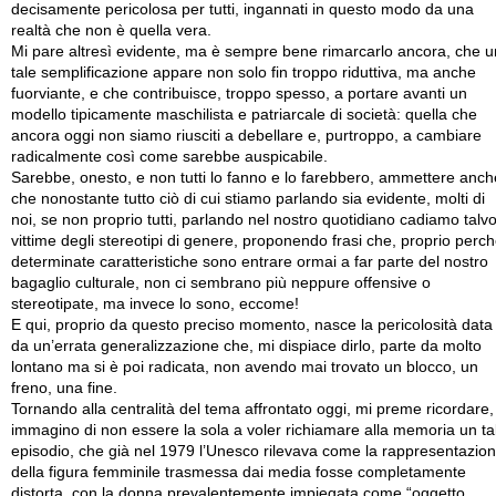
decisamente pericolosa per tutti, ingannati in questo modo da una
realtà che non è quella vera.
Mi pare altresì evidente, ma è sempre bene rimarcarlo ancora, che 
tale semplificazione appare non solo fin troppo riduttiva, ma anche
fuorviante, e che contribuisce, troppo spesso, a portare avanti un
modello tipicamente maschilista e patriarcale di società: quella che
ancora oggi non siamo riusciti a debellare e, purtroppo, a cambiare
radicalmente così come sarebbe auspicabile.
Sarebbe, onesto, e non tutti lo fanno e lo farebbero, ammettere anch
che nonostante tutto ciò di cui stiamo parlando sia evidente, molti di
noi, se non proprio tutti, parlando nel nostro quotidiano cadiamo talvo
vittime degli stereotipi di genere, proponendo frasi che, proprio perc
determinate caratteristiche sono entrare ormai a far parte del nostro
bagaglio culturale, non ci sembrano più neppure offensive o
stereotipate, ma invece lo sono, eccome!
E qui, proprio da questo preciso momento, nasce la pericolosità data
da un’errata generalizzazione che, mi dispiace dirlo, parte da molto
lontano ma si è poi radicata, non avendo mai trovato un blocco, un
freno, una fine.
Tornando alla centralità del tema affrontato oggi, mi preme ricordare,
immagino di non essere la sola a voler richiamare alla memoria un ta
episodio, che già nel 1979 l’Unesco rilevava come la rappresentazio
della figura femminile trasmessa dai media fosse completamente
distorta, con la donna prevalentemente impiegata come “oggetto