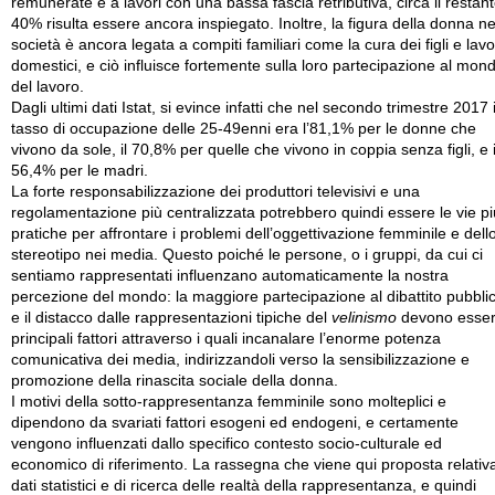
remunerate e a lavori con una bassa fascia retributiva, circa il restan
40% risulta essere ancora inspiegato. Inoltre, la figura della donna ne
società è ancora legata a compiti familiari come la cura dei figli e lavo
domestici, e ciò influisce fortemente sulla loro partecipazione al mon
del lavoro.
Dagli ultimi dati Istat, si evince infatti che nel secondo trimestre 2017 i
tasso di occupazione delle 25-49enni era l’81,1% per le donne che
vivono da sole, il 70,8% per quelle che vivono in coppia senza figli, e i
56,4% per le madri.
La forte responsabilizzazione dei produttori televisivi e una
regolamentazione più centralizzata potrebbero quindi essere le vie pi
pratiche per affrontare i problemi dell’oggettivazione femminile e dell
stereotipo nei media. Questo poiché le persone, o i gruppi, da cui ci
sentiamo rappresentati influenzano automaticamente la nostra
percezione del mondo: la maggiore partecipazione al dibattito pubbli
e il distacco dalle rappresentazioni tipiche del
velinismo
devono esser
principali fattori attraverso i quali incanalare l’enorme potenza
comunicativa dei media, indirizzandoli verso la sensibilizzazione e
promozione della rinascita sociale della donna.
I motivi della sotto-rappresentanza femminile sono molteplici e
dipendono da svariati fattori esogeni ed endogeni, e certamente
vengono influenzati dallo specifico contesto socio-culturale ed
economico di riferimento. La rassegna che viene qui proposta relativ
dati statistici e di ricerca delle realtà della rappresentanza, e quindi