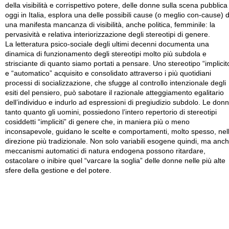
della visibilità e corrispettivo potere, delle donne sulla scena pubblica
oggi in Italia, esplora una delle possibili cause (o meglio con-cause) d
una manifesta mancanza di visibilità, anche politica, femminile: la
pervasività e relativa interiorizzazione degli stereotipi di genere.
La letteratura psico-sociale degli ultimi decenni documenta una
dinamica di funzionamento degli stereotipi molto più subdola e
strisciante di quanto siamo portati a pensare. Uno stereotipo “implicit
e “automatico” acquisito e consolidato attraverso i più quotidiani
processi di socializzazione, che sfugge al controllo intenzionale degli
esiti del pensiero, può sabotare il razionale atteggiamento egalitario
dell’individuo e indurlo ad espressioni di pregiudizio subdolo. Le donn
tanto quanto gli uomini, possiedono l’intero repertorio di stereotipi
cosiddetti “impliciti” di genere che, in maniera più o meno
inconsapevole, guidano le scelte e comportamenti, molto spesso, nel
direzione più tradizionale. Non solo variabili esogene quindi, ma anc
meccanismi automatici di natura endogena possono ritardare,
ostacolare o inibire quel “varcare la soglia” delle donne nelle più alte
sfere della gestione e del potere.