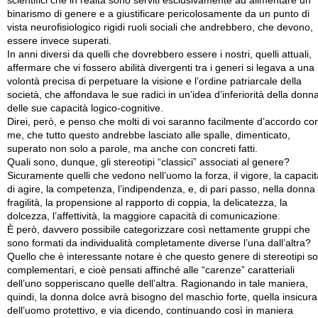
scientifici che in realtà sono serviti esclusivamente ad alimentare un
binarismo di genere e a giustificare pericolosamente da un punto di
vista neurofisiologico rigidi ruoli sociali che andrebbero, che devono,
essere invece superati.
In anni diversi da quelli che dovrebbero essere i nostri, quelli attuali,
affermare che vi fossero abilità divergenti tra i generi si legava a una
volontà precisa di perpetuare la visione e l’ordine patriarcale della
società, che affondava le sue radici in un’idea d’inferiorità della donn
delle sue capacità logico-cognitive.
Direi, però, e penso che molti di voi saranno facilmente d’accordo co
me, che tutto questo andrebbe lasciato alle spalle, dimenticato,
superato non solo a parole, ma anche con concreti fatti.
Quali sono, dunque, gli stereotipi “classici” associati al genere?
Sicuramente quelli che vedono nell’uomo la forza, il vigore, la capacit
di agire, la competenza, l’indipendenza, e, di pari passo, nella donna 
fragilità, la propensione al rapporto di coppia, la delicatezza, la
dolcezza, l’affettività, la maggiore capacità di comunicazione.
È però, davvero possibile categorizzare così nettamente gruppi che
sono formati da individualità completamente diverse l’una dall’altra?
Quello che è interessante notare è che questo genere di stereotipi s
complementari, e cioè pensati affinché alle “carenze” caratteriali
dell’uno sopperiscano quelle dell’altra. Ragionando in tale maniera,
quindi, la donna dolce avrà bisogno del maschio forte, quella insicura
dell’uomo protettivo, e via dicendo, continuando così in maniera