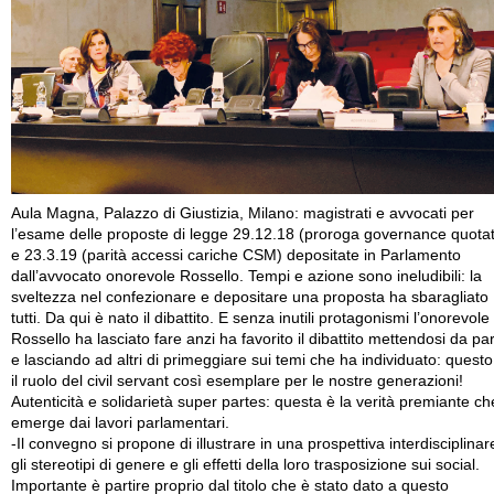
Aula Magna, Palazzo di Giustizia, Milano: magistrati e avvocati per
l’esame delle proposte di legge 29.12.18 (proroga governance quota
e 23.3.19 (parità accessi cariche CSM) depositate in Parlamento
dall’avvocato onorevole Rossello. Tempi e azione sono ineludibili: la
sveltezza nel confezionare e depositare una proposta ha sbaragliato
tutti. Da qui è nato il dibattito. E senza inutili protagonismi l’onorevole
Rossello ha lasciato fare anzi ha favorito il dibattito mettendosi da pa
e lasciando ad altri di primeggiare sui temi che ha individuato: questo
il ruolo del civil servant così esemplare per le nostre generazioni!
Autenticità e solidarietà super partes: questa è la verità premiante ch
emerge dai lavori parlamentari.
-Il convegno si propone di illustrare in una prospettiva interdisciplinar
gli stereotipi di genere e gli effetti della loro trasposizione sui social.
Importante è partire proprio dal titolo che è stato dato a questo