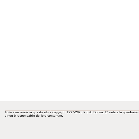
Tutto il materiale in questo sito è copyright 1997-2025 Profilo Donna. E' vietata la riproduzion
e non è responsabile del loro contenuto.