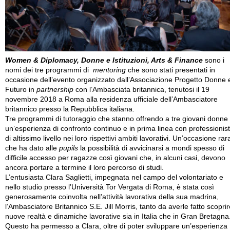
Women & Diplomacy, Donne e Istituzioni, Arts & Finance
sono i
nomi dei tre programmi di
mentoring
che sono stati presentati in
occasione dell’evento organizzato dall’Associazione Progetto Donne 
Futuro in
partnership
con l’Ambasciata britannica, tenutosi il 19
novembre 2018 a Roma alla residenza ufficiale dell’Ambasciatore
britannico presso la Repubblica italiana.
Tre programmi di tutoraggio che stanno offrendo a tre giovani donne
un’esperienza di confronto continuo e in prima linea con professionis
di altissimo livello nei loro rispettivi ambiti lavorativi. Un’occasione rar
che ha dato alle
pupils
la possibilità di avvicinarsi a mondi spesso di
difficile accesso per ragazze così giovani che, in alcuni casi, devono
ancora portare a termine il loro percorso di studi.
L’entusiasta Clara Saglietti, impegnata nel campo del volontariato e
nello studio presso l’Università Tor Vergata di Roma, è stata così
generosamente coinvolta nell’attività lavorativa della sua madrina,
l’Ambasciatore Britannico S.E. Jill Morris, tanto da averle fatto scoprir
nuove realtà e dinamiche lavorative sia in Italia che in Gran Bretagna
Questo ha permesso a Clara, oltre di poter sviluppare un’esperienza