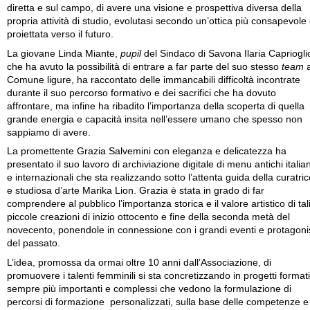
diretta e sul campo, di avere una visione e prospettiva diversa della
propria attività di studio, evolutasi secondo un’ottica più consapevole
proiettata verso il futuro.
La giovane Linda Miante,
pupil
del Sindaco di Savona Ilaria Capriogli
che ha avuto la possibilità di entrare a far parte del suo stesso
team
a
Comune ligure, ha raccontato delle immancabili difficoltà incontrate
durante il suo percorso formativo e dei sacrifici che ha dovuto
affrontare, ma infine ha ribadito l’importanza della scoperta di quella
grande energia e capacità insita nell’essere umano che spesso non
sappiamo di avere.
La promettente Grazia Salvemini con eleganza e delicatezza ha
presentato il suo lavoro di archiviazione digitale di menu antichi italian
e internazionali che sta realizzando sotto l’attenta guida della curatric
e studiosa d’arte Marika Lion. Grazia è stata in grado di far
comprendere al pubblico l’importanza storica e il valore artistico di tal
piccole creazioni di inizio ottocento e fine della seconda metà del
novecento, ponendole in connessione con i grandi eventi e protagonis
del passato.
L’idea, promossa da ormai oltre 10 anni dall’Associazione, di
promuovere i talenti femminili si sta concretizzando in progetti formati
sempre più importanti e complessi che vedono la formulazione di
percorsi di formazione personalizzati, sulla base delle competenze e