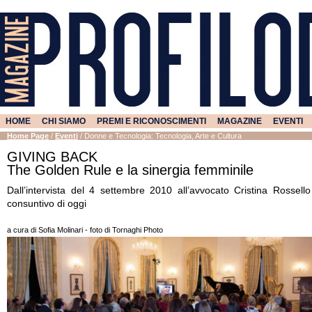
HOME
CHI SIAMO
PREMI E RICONOSCIMENTI
MAGAZINE
EVENTI
Home Page
/
Eventi
/
Donne e Tecnologia: Tecnologia, Arte e Cultura
GIVING BACK
The Golden Rule e la sinergia femminile
Dall’intervista del 4 settembre 2010 all’avvocato Cristina Rossello
consuntivo di oggi
a cura di Sofia Molinari - foto di Tornaghi Photo