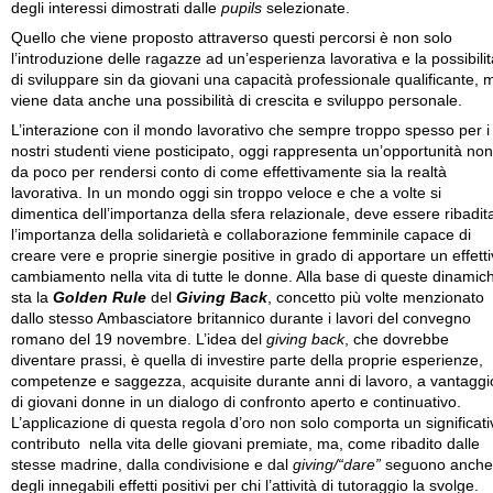
degli interessi dimostrati dalle
pupils
selezionate.
Quello che viene proposto attraverso questi percorsi è non solo
l’introduzione delle ragazze ad un’esperienza lavorativa e la possibilit
di sviluppare sin da giovani una capacità professionale qualificante, 
viene data anche una possibilità di crescita e sviluppo personale.
L’interazione con il mondo lavorativo che sempre troppo spesso per i
nostri studenti viene posticipato, oggi rappresenta un’opportunità non
da poco per rendersi conto di come effettivamente sia la realtà
lavorativa. In un mondo oggi sin troppo veloce e che a volte si
dimentica dell’importanza della sfera relazionale, deve essere ribadit
l’importanza della solidarietà e collaborazione femminile capace di
creare vere e proprie sinergie positive in grado di apportare un effett
cambiamento nella vita di tutte le donne. Alla base di queste dinamic
sta la
Golden Rule
del
Giving Back
, concetto più volte menzionato
dallo stesso Ambasciatore britannico durante i lavori del convegno
romano del 19 novembre. L’idea del
giving back
, che dovrebbe
diventare prassi, è quella di investire parte della proprie esperienze,
competenze e saggezza, acquisite durante anni di lavoro, a vantaggi
di giovani donne in un dialogo di confronto aperto e continuativo.
L’applicazione di questa regola d’oro non solo comporta un significati
contributo nella vita delle giovani premiate, ma, come ribadito dalle
stesse madrine, dalla condivisione e dal
giving/“dare”
seguono anche
degli innegabili effetti positivi per chi l’attività di tutoraggio la svolge.