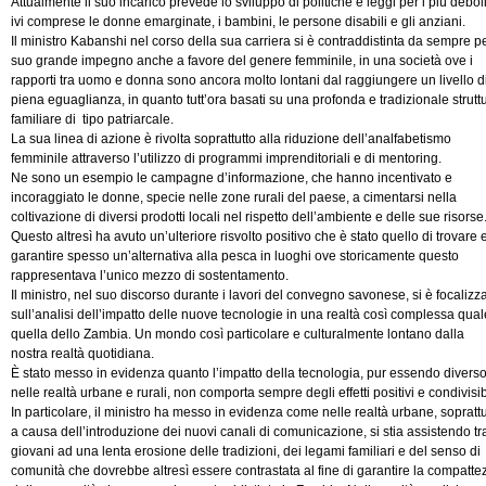
Attualmente il suo incarico prevede lo sviluppo di politiche e leggi per i più deboli
ivi comprese le donne emarginate, i bambini, le persone disabili e gli anziani.
Il ministro Kabanshi nel corso della sua carriera si è contraddistinta da sempre pe
suo grande impegno anche a favore del genere femminile, in una società ove i
rapporti tra uomo e donna sono ancora molto lontani dal raggiungere un livello d
piena eguaglianza, in quanto tutt’ora basati su una profonda e tradizionale strutt
familiare di tipo patriarcale.
La sua linea di azione è rivolta soprattutto alla riduzione dell’analfabetismo
femminile attraverso l’utilizzo di programmi imprenditoriali e di mentoring.
Ne sono un esempio le campagne d’informazione, che hanno incentivato e
incoraggiato le donne, specie nelle zone rurali del paese, a cimentarsi nella
coltivazione di diversi prodotti locali nel rispetto dell’ambiente e delle sue risorse
Questo altresì ha avuto un’ulteriore risvolto positivo che è stato quello di trovare 
garantire spesso un’alternativa alla pesca in luoghi ove storicamente questo
rappresentava l’unico mezzo di sostentamento.
Il ministro, nel suo discorso durante i lavori del convegno savonese, si è focalizz
sull’analisi dell’impatto delle nuove tecnologie in una realtà così complessa qual
quella dello Zambia. Un mondo così particolare e culturalmente lontano dalla
nostra realtà quotidiana.
È stato messo in evidenza quanto l’impatto della tecnologia, pur essendo divers
nelle realtà urbane e rurali, non comporta sempre degli effetti positivi e condivisibi
In particolare, il ministro ha messo in evidenza come nelle realtà urbane, soprattu
a causa dell’introduzione dei nuovi canali di comunicazione, si stia assistendo tra
giovani ad una lenta erosione delle tradizioni, dei legami familiari e del senso di
comunità che dovrebbe altresì essere contrastata al fine di garantire la compatte