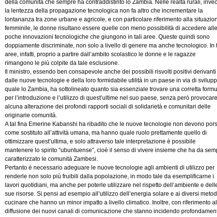
della comunità che sempre ha contraddistinto lo Zambia. Nelle realtà rurali, inve
la lentezza della propagazione tecnologica non fa altro che incrementare la
lontananza tra zone urbane e agricole, e con particolare riferimento alla situazio
femminile, le donne risultano essere quelle con meno possibilità di accedere all
poche innovazioni tecnologiche che giungono in tali aree. Queste quindi sono
doppiamente discriminate, non solo a livello di genere ma anche tecnologico. In t
aree, infatti, proprio a partire dall’ambito scolastico le donne e le ragazze
rimangono le più colpite da tale esclusione.
Il ministro, essendo ben consapevole anche dei possibili risvolti positivi derivanti
dalle nuove tecnologie e della loro formidabile utilità in un paese in via di svilup
quale lo Zambia, ha sottolineato quanto sia essenziale trovare una corretta form
per l’introduzione e l’utilizzo di quest’ultime nel suo paese, senza però provocar
alcuna alterazione dei profondi rapporti sociali di solidarietà e comunitari delle
originarie comunità.
A tal fina Emerine Kabanshi ha ribadito che le nuove tecnologie non devono pors
come sostituto all’attività umana, ma hanno quale ruolo prettamente quello di
ottimizzare quest’ultima, e solo attraverso tale interpretazione è possibile
mantenere lo spirito “ubuntuense”, cioè il senso di vivere insieme che ha da sem
caratterizzato le comunità Zambesi.
Pertanto è necessario adeguare le nuove tecnologie agli ambienti di utilizzo per
renderle non solo più fruibili dalla popolazione, in modo tale da esemplificarne i
lavori quotidiani, ma anche per poterle utilizzare nel rispetto dell’ambiente e dell
sue risorse. Si pensi ad esempio all’utilizzo dell’energia solare e ai diversi metod
cucinare che hanno un minor impatto a livello climatico. Inoltre, con riferimento al
diffusione dei nuovi canali di comunicazione che stanno incidendo profondamen