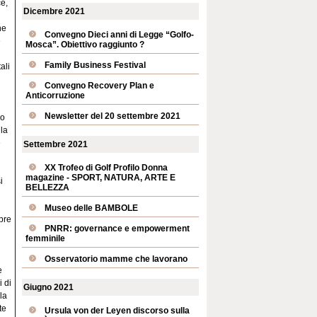
ce,
Dicembre 2021
ne
Convegno Dieci anni di Legge “Golfo-
e
Mosca”. Obiettivo raggiunto ?
Family Business Festival
ali
Convegno Recovery Plan e
Anticorruzione
Newsletter del 20 settembre 2021
po
ula
e
Settembre 2021
XX Trofeo di Golf Profilo Donna
magazine - SPORT, NATURA, ARTE E
i
BELLEZZA
Museo delle BAMBOLE
pre
PNRR: governance e empowerment
femminile
Osservatorio mamme che lavorano
e
i di
Giugno 2021
la
te
Ursula von der Leyen discorso sulla