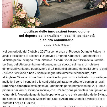
L’utilizzo delle innovazioni tecnologiche
nel rispetto delle tradizioni locali di solidarietà
e spirito comunitario
a cura di Sofia Molinari
Nel pomeriggio del 7 ottobre 2017 la conferenza di Progetto Donne e Futuro ha
avuto l’occasione di ospitare l’Onorevole Emerine Kabanshi, Parlamentare e
Ministro per lo Sviluppo Comunitario e i Servizi Sociali (MCDSS) dello Zambia.
Lo Stato dell’Africa centro-meridionale, senza sbocco sul mare, di notevole
dimensioni vanta una popolazione di 15 milioni di abitanti. Molteplici sono le etn
(73) che ivi vivono e ben 7 sono le lingue ufficialmente riconosciute, oltre
all’inglese. Si tratta di uno Stato in via di sviluppo con un alto livello di povertà, o
molto forti sono i contrasti e le contraddizioni tra zone urbane e comunità rurali.
Emerine Kabanshi
è stata eletta al Parlamento per la prima volta nel 2011 ed è 
pioniera nei temi di sviluppo sociale, con un’attenzione particolare per i poveri e 
vulnerabili. Precedentemente ha ricoperto le cariche di viceministro dello Svilup
dei Generi e dell’Infanzia, Ministro dei Capi e Affari Tradizionali e Ministro per le
Autorità Locali e l’Edilizia.