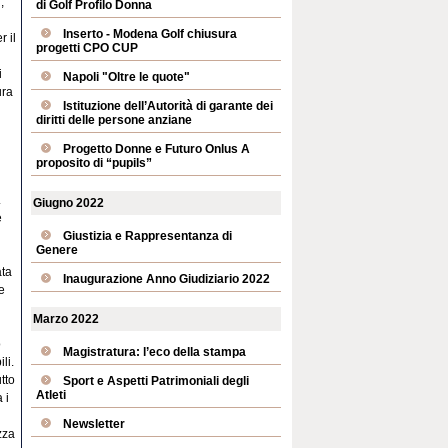
,
di Golf Profilo Donna
Inserto - Modena Golf chiusura
r il
progetti CPO CUP
i
Napoli "Oltre le quote"
ura
Istituzione dell’Autorità di garante dei
diritti delle persone anziane
Progetto Donne e Futuro Onlus A
proposito di “pupils”
.
Giugno 2022
e
Giustizia e Rappresentanza di
Genere
ata
Inaugurazione Anno Giudiziario 2022
e
Marzo 2022
o
Magistratura: l’eco della stampa
li.
tto
Sport e Aspetti Patrimoniali degli
Atleti
 i
Newsletter
zza