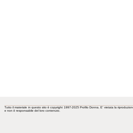
Tutto il materiale in questo sito è copyright 1997-2025 Profilo Donna. E' vietata la riproduzion
e non è responsabile del loro contenuto.