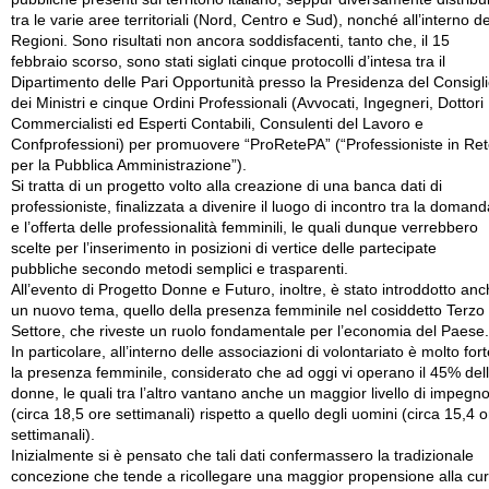
tra le varie aree territoriali (Nord, Centro e Sud), nonché all’interno de
Regioni. Sono risultati non ancora soddisfacenti, tanto che, il 15
febbraio scorso, sono stati siglati cinque protocolli d’intesa tra il
Dipartimento delle Pari Opportunità presso la Presidenza del Consigl
dei Ministri e cinque Ordini Professionali (Avvocati, Ingegneri, Dottori
Commercialisti ed Esperti Contabili, Consulenti del Lavoro e
Confprofessioni) per promuovere “ProRetePA” (“Professioniste in Re
per la Pubblica Amministrazione”).
Si tratta di un progetto volto alla creazione di una banca dati di
professioniste, finalizzata a divenire il luogo di incontro tra la domand
e l’offerta delle professionalità femminili, le quali dunque verrebbero
scelte per l’inserimento in posizioni di vertice delle partecipate
pubbliche secondo metodi semplici e trasparenti.
All’evento di Progetto Donne e Futuro, inoltre, è stato introddotto an
un nuovo tema, quello della presenza femminile nel cosiddetto Terzo
Settore, che riveste un ruolo fondamentale per l’economia del Paese.
In particolare, all’interno delle associazioni di volontariato è molto for
la presenza femminile, considerato che ad oggi vi operano il 45% del
donne, le quali tra l’altro vantano anche un maggior livello di impegn
(circa 18,5 ore settimanali) rispetto a quello degli uomini (circa 15,4 o
settimanali).
Inizialmente si è pensato che tali dati confermassero la tradizionale
concezione che tende a ricollegare una maggior propensione alla cu