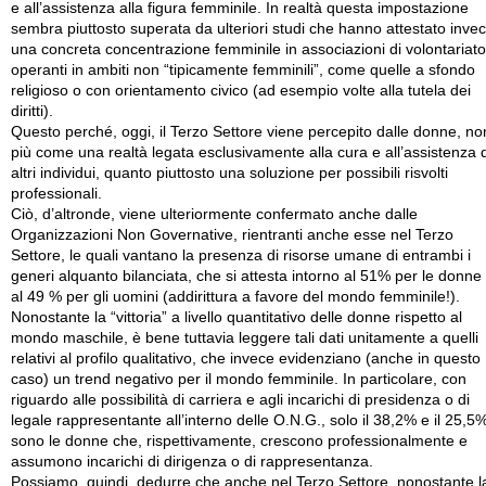
e all’assistenza alla figura femminile. In realtà questa impostazione
sembra piuttosto superata da ulteriori studi che hanno attestato inve
una concreta concentrazione femminile in associazioni di volontariato
operanti in ambiti non “tipicamente femminili”, come quelle a sfondo
religioso o con orientamento civico (ad esempio volte alla tutela dei
diritti).
Questo perché, oggi, il Terzo Settore viene percepito dalle donne, no
più come una realtà legata esclusivamente alla cura e all’assistenza d
altri individui, quanto piuttosto una soluzione per possibili risvolti
professionali.
Ciò, d’altronde, viene ulteriormente confermato anche dalle
Organizzazioni Non Governative, rientranti anche esse nel Terzo
Settore, le quali vantano la presenza di risorse umane di entrambi i
generi alquanto bilanciata, che si attesta intorno al 51% per le donne
al 49 % per gli uomini (addirittura a favore del mondo femminile!).
Nonostante la “vittoria” a livello quantitativo delle donne rispetto al
mondo maschile, è bene tuttavia leggere tali dati unitamente a quelli
relativi al profilo qualitativo, che invece evidenziano (anche in questo
caso) un trend negativo per il mondo femminile. In particolare, con
riguardo alle possibilità di carriera e agli incarichi di presidenza o di
legale rappresentante all’interno delle O.N.G., solo il 38,2% e il 25,5
sono le donne che, rispettivamente, crescono professionalmente e
assumono incarichi di dirigenza o di rappresentanza.
Possiamo, quindi, dedurre che anche nel Terzo Settore, nonostante l