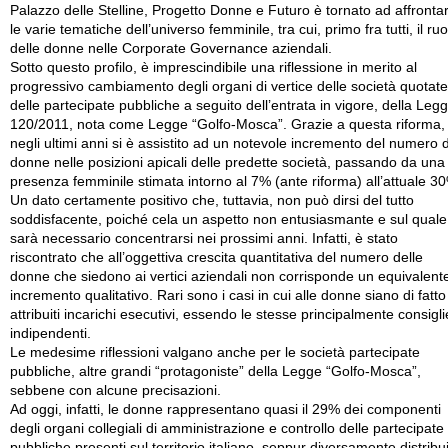
Palazzo delle Stelline, Progetto Donne e Futuro è tornato ad affronta
le varie tematiche dell’universo femminile, tra cui, primo fra tutti, il ruo
delle donne nelle Corporate Governance aziendali.
Sotto questo profilo, è imprescindibile una riflessione in merito al
progressivo cambiamento degli organi di vertice delle società quotate
delle partecipate pubbliche a seguito dell’entrata in vigore, della Leg
120/2011, nota come Legge “Golfo-Mosca”. Grazie a questa riforma,
negli ultimi anni si è assistito ad un notevole incremento del numero d
donne nelle posizioni apicali delle predette società, passando da una
presenza femminile stimata intorno al 7% (ante riforma) all’attuale 3
Un dato certamente positivo che, tuttavia, non può dirsi del tutto
soddisfacente, poiché cela un aspetto non entusiasmante e sul quale
sarà necessario concentrarsi nei prossimi anni. Infatti, è stato
riscontrato che all’oggettiva crescita quantitativa del numero delle
donne che siedono ai vertici aziendali non corrisponde un equivalent
incremento qualitativo. Rari sono i casi in cui alle donne siano di fatto
attribuiti incarichi esecutivi, essendo le stesse principalmente consigli
indipendenti.
Le medesime riflessioni valgano anche per le società partecipate
pubbliche, altre grandi “protagoniste” della Legge “Golfo-Mosca”,
sebbene con alcune precisazioni.
Ad oggi, infatti, le donne rappresentano quasi il 29% dei componenti
degli organi collegiali di amministrazione e controllo delle partecipate
pubbliche presenti sul territorio italiano, seppur diversamente distribu