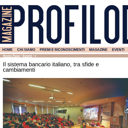
HOME
CHI SIAMO
PREMI E RICONOSCIMENTI
MAGAZINE
EVENTI
Home Page
/
Eventi
/
d
Il sistema bancario italiano, tra sfide e
cambiamenti