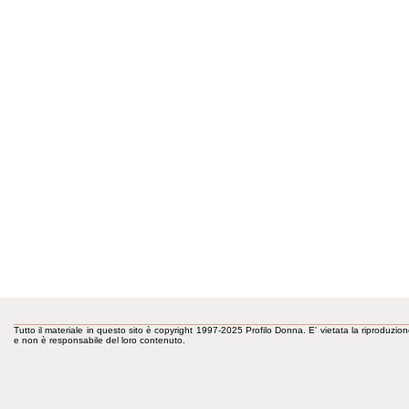
Tutto il materiale in questo sito è copyright 1997-2025 Profilo Donna. E' vietata la riproduzion
e non è responsabile del loro contenuto.