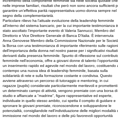
incremento della componente femminile sia nelle società quotate che
nelle imprese familiari, risultati che però non sono ancora sufficienti p
garantire un’effettiva parità rappresentativa uomo-donna sempre nel
segno della complementarietà.
Particolare rilievo ha l’attuale evoluzione della leadership femminile
all’interno del sistema bancario, per la cui importante testimonianza è
stato ascoltato l’importante evento di Valeria Sannucci, Membro del
Direttorio e Vice Direttore Generale di Banca D’Italia. È intervenuta
Anna Genovese Membro della Commissione Nazionale per le Societ
la Borsa con una testimonianza di importante riferimento sulle ragioni
dell’importanza della donna nel nostro paese per i significativi risultati
derivanti dalla presenza femminile. Spunto di riflessione sul contribut
femminile nell’economia, offre a giovani donne di talento l’opportunità
un inserimento rapido ed agevole nel mondo del lavoro, costituendo 
contempo una nuova idea di leadership femminile, basata sulla
solidarietà di rete e sulla formazione costante e condivisa. Questo
avviene attraverso un percorso di tutoraggio e mentoring, in cui
ragazze (pupils) considerate particolarmente meritevoli e promettenti
un determinato campo di attività, vengono premiate con una borsa di
studio e affiancate a “madrine”, figure rappresentative ed esperte,
individuate in quello stesso ambito, cui spetta il compito di guidare e
spronare le giovani premiate, riconoscendone e sviluppandone le
potenzialità, consigliandole nell’individuazione delle migliori modalità 
immissione nel mondo del lavoro e delle più favorevoli opportunità