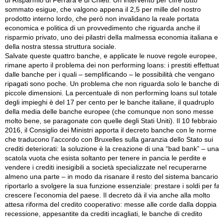
di Risparmio di Ferrara e di Chieti. Un intervento per cifre tutto
sommato esigue, che valgono appena il 2,5 per mille del nostro
prodotto interno lordo, che però non invalidano la reale portata
economica e politica di un provvedimento che riguarda anche il
risparmio privato, uno dei pilastri della malmessa economia italiana e
della nostra stessa struttura sociale.
Salvate queste quattro banche, e applicate le nuove regole europee,
rimane aperto il problema dei non performing loans: i prestiti effettuat
dalle banche per i quali – semplificando – le possibilità che vengano
ripagati sono poche. Un problema che non riguarda solo le banche di
piccole dimensioni. La percentuale di non performing loans sul totale
degli impieghi è del 17 per cento per le banche italiane, il quadruplo
della media delle banche europee (che comunque non sono messe
molto bene, se paragonate con quelle degli Stati Uniti). Il 10 febbraio
2016, il Consiglio dei Ministri apporta il decreto banche con le norme
che traducono l’accordo con Bruxelles sulla garanzia dello Stato sui
crediti deteriorati: la soluzione è la creazione di una “bad bank” – una
scatola vuota che esista soltanto per tenere in pancia le perdite e
vendere i crediti inesigibili a società specializzate nel recuperarne
almeno una parte – in modo da risanare il resto del sistema bancario
riportarlo a svolgere la sua funzione essenziale: prestare i soldi per f
crescere l’economia del paese. Il decreto dà il via anche alla molto
attesa riforma del credito cooperativo: messe alle corde dalla doppia
recessione, appesantite da crediti incagliati, le banche di credito