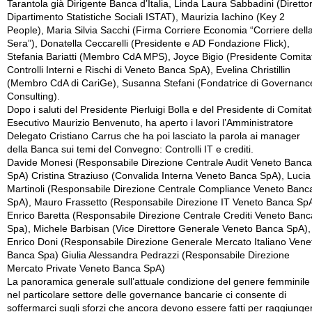
Tarantola già Dirigente Banca d’Italia, Linda Laura Sabbadini (Diretto
Dipartimento Statistiche Sociali ISTAT), Maurizia Iachino (Key 2
People), Maria Silvia Sacchi (Firma Corriere Economia “Corriere dell
Sera”), Donatella Ceccarelli (Presidente e AD Fondazione Flick),
Stefania Bariatti (Membro CdA MPS), Joyce Bigio (Presidente Comita
Controlli Interni e Rischi di Veneto Banca SpA), Evelina Christillin
(Membro CdA di CariGe), Susanna Stefani (Fondatrice di Governanc
Consulting).
Dopo i saluti del Presidente Pierluigi Bolla e del Presidente di Comita
Esecutivo Maurizio Benvenuto, ha aperto i lavori l’Amministratore
Delegato Cristiano Carrus che ha poi lasciato la parola ai manager
della Banca sui temi del Convegno: Controlli IT e crediti.
Davide Monesi (Responsabile Direzione Centrale Audit Veneto Banca
SpA) Cristina Straziuso (Convalida Interna Veneto Banca SpA), Lucia
Martinoli (Responsabile Direzione Centrale Compliance Veneto Banc
SpA), Mauro Frassetto (Responsabile Direzione IT Veneto Banca SpA
Enrico Baretta (Responsabile Direzione Centrale Crediti Veneto Banc
Spa), Michele Barbisan (Vice Direttore Generale Veneto Banca SpA),
Enrico Doni (Responsabile Direzione Generale Mercato Italiano Vene
Banca Spa) Giulia Alessandra Pedrazzi (Responsabile Direzione
Mercato Private Veneto Banca SpA)
La panoramica generale sull’attuale condizione del genere femminile
nel particolare settore delle governance bancarie ci consente di
soffermarci sugli sforzi che ancora devono essere fatti per raggiunge