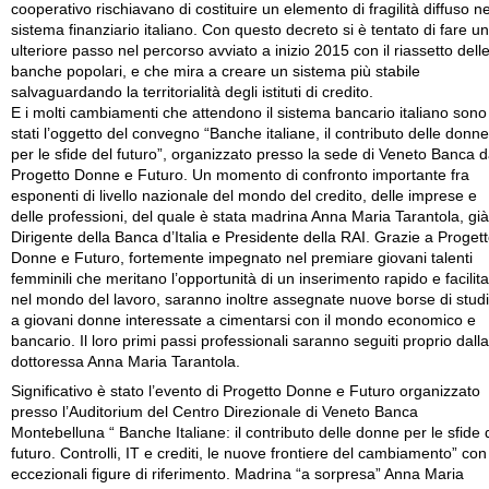
cooperativo rischiavano di costituire un elemento di fragilità diffuso ne
sistema finanziario italiano. Con questo decreto si è tentato di fare un
ulteriore passo nel percorso avviato a inizio 2015 con il riassetto dell
banche popolari, e che mira a creare un sistema più stabile
salvaguardando la territorialità degli istituti di credito.
E i molti cambiamenti che attendono il sistema bancario italiano sono
stati l’oggetto del convegno “Banche italiane, il contributo delle donne
per le sfide del futuro”, organizzato presso la sede di Veneto Banca 
Progetto Donne e Futuro. Un momento di confronto importante fra
esponenti di livello nazionale del mondo del credito, delle imprese e
delle professioni, del quale è stata madrina Anna Maria Tarantola, già
Dirigente della Banca d’Italia e Presidente della RAI. Grazie a Proget
Donne e Futuro, fortemente impegnato nel premiare giovani talenti
femminili che meritano l’opportunità di un inserimento rapido e facilita
nel mondo del lavoro, saranno inoltre assegnate nuove borse di stud
a giovani donne interessate a cimentarsi con il mondo economico e
bancario. Il loro primi passi professionali saranno seguiti proprio dalla
dottoressa Anna Maria Tarantola.
Significativo è stato l’evento di Progetto Donne e Futuro organizzato
presso l’Auditorium del Centro Direzionale di Veneto Banca
Montebelluna “ Banche Italiane: il contributo delle donne per le sfide 
futuro. Controlli, IT e crediti, le nuove frontiere del cambiamento” con
eccezionali figure di riferimento. Madrina “a sorpresa” Anna Maria