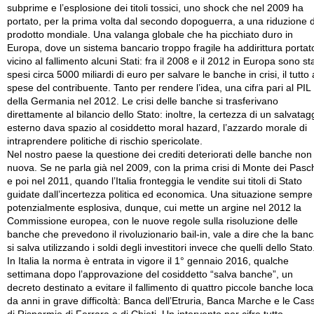
subprime e l’esplosione dei titoli tossici, uno shock che nel 2009 ha
portato, per la prima volta dal secondo dopoguerra, a una riduzione 
prodotto mondiale. Una valanga globale che ha picchiato duro in
Europa, dove un sistema bancario troppo fragile ha addirittura portat
vicino al fallimento alcuni Stati: fra il 2008 e il 2012 in Europa sono sta
spesi circa 5000 miliardi di euro per salvare le banche in crisi, il tutto 
spese del contribuente. Tanto per rendere l’idea, una cifra pari al PIL
della Germania nel 2012. Le crisi delle banche si trasferivano
direttamente al bilancio dello Stato: inoltre, la certezza di un salvatag
esterno dava spazio al cosiddetto moral hazard, l’azzardo morale di
intraprendere politiche di rischio spericolate.
Nel nostro paese la questione dei crediti deteriorati delle banche non
nuova. Se ne parla già nel 2009, con la prima crisi di Monte dei Pasch
e poi nel 2011, quando l’Italia fronteggia le vendite sui titoli di Stato
guidate dall’incertezza politica ed economica. Una situazione sempre
potenzialmente esplosiva, dunque, cui mette un argine nel 2012 la
Commissione europea, con le nuove regole sulla risoluzione delle
banche che prevedono il rivoluzionario bail-in, vale a dire che la ban
si salva utilizzando i soldi degli investitori invece che quelli dello Stato
In Italia la norma è entrata in vigore il 1° gennaio 2016, qualche
settimana dopo l’approvazione del cosiddetto “salva banche”, un
decreto destinato a evitare il fallimento di quattro piccole banche local
da anni in grave difficoltà: Banca dell’Etruria, Banca Marche e le Cas