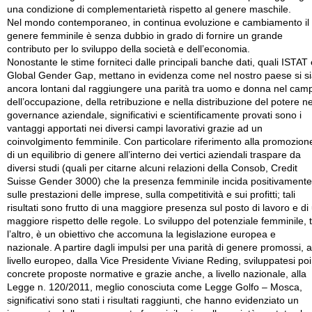
una condizione di complementarietà rispetto al genere maschile.
Nel mondo contemporaneo, in continua evoluzione e cambiamento il
genere femminile è senza dubbio in grado di fornire un grande
contributo per lo sviluppo della società e dell’economia.
Nonostante le stime forniteci dalle principali banche dati, quali ISTAT 
Global Gender Gap, mettano in evidenza come nel nostro paese si s
ancora lontani dal raggiungere una parità tra uomo e donna nel cam
dell’occupazione, della retribuzione e nella distribuzione del potere ne
governance aziendale, significativi e scientificamente provati sono i
vantaggi apportati nei diversi campi lavorativi grazie ad un
coinvolgimento femminile. Con particolare riferimento alla promozion
di un equilibrio di genere all’interno dei vertici aziendali traspare da
diversi studi (quali per citarne alcuni relazioni della Consob, Credit
Suisse Gender 3000) che la presenza femminile incida positivamente
sulle prestazioni delle imprese, sulla competitività e sui profitti; tali
risultati sono frutto di una maggiore presenza sul posto di lavoro e di
maggiore rispetto delle regole. Lo sviluppo del potenziale femminile, 
l’altro, è un obiettivo che accomuna la legislazione europea e
nazionale. A partire dagli impulsi per una parità di genere promossi, a
livello europeo, dalla Vice Presidente Viviane Reding, sviluppatesi poi
concrete proposte normative e grazie anche, a livello nazionale, alla
Legge n. 120/2011, meglio conosciuta come Legge Golfo – Mosca,
significativi sono stati i risultati raggiunti, che hanno evidenziato un