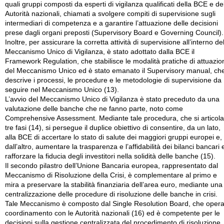
quali gruppi composti da esperti di vigilanza qualificati della BCE e de
Autorità nazionali, chiamati a svolgere compiti di supervisione sugli
intermediari di competenza e a garantire l’attuazione delle decisioni
prese dagli organi preposti (Supervisory Board e Governing Council).
Inoltre, per assicurare la corretta attività di supervisione all’interno de
Meccanismo Unico di Vigilanza, è stato adottato dalla BCE il
Framework Regulation, che stabilisce le modalità pratiche di attuazio
del Meccanismo Unico ed è stato emanato il Supervisory manual, ch
descrive i processi, le procedure e le metodologie di supervisione da
seguire nel Meccanismo Unico (13).
L’avvio del Meccanismo Unico di Vigilanza è stato preceduto da una
valutazione delle banche che ne fanno parte, noto come
Comprehensive Assessment. Mediante tale procedura, che si articola
tre fasi (14), si persegue il duplice obiettivo di consentire, da un lato,
alla BCE di accertare lo stato di salute dei maggiori gruppi europei e,
dall’altro, aumentare la trasparenza e l’affidabilità dei bilanci bancari 
rafforzare la fiducia degli investitori nella solidità delle banche (15).
Il secondo pilastro dell’Unione Bancaria europea, rappresentato dal
Meccanismo di Risoluzione della Crisi, è complementare al primo e
mira a preservare la stabilità finanziaria dell’area euro, mediante una
centralizzazione delle procedure di risoluzione delle banche in crisi.
Tale Meccanismo è composto dal Single Resolution Board, che opera
coordinamento con le Autorità nazionali (16) ed è competente per le
decisioni sulla gestione centralizzata del procedimento di risoluzione,