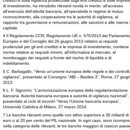
creditizi e sulla vigilanza prudenziale sugli enti creditizi e sulle impres
di investimento, ha introdotto rilevanti novità in merito: all’accesso
all’esercizio dell’attività bancaria, all’operatività in regime di mutuo
riconoscimento, alla cooperazione tra le autorità di vigilanza, al
rapporto tra governance e remunerazioni, alle sanzioni e alle riserve 
capitale.
4 Il Regolamento CCR, Regolamento UE n. 575/2013 del Parlamento
Europeo e del Consiglio del 26 giugno 2013 relativo ai requisiti
prudenziali per gli enti creditizi e le imprese di investimento, contiene
norme relative ai requisiti minimi, all’informativa al mercato, al
monitoraggio dei requisiti a fronte del rischio di liquidità e di
indebitamento.
5 C. Barbagallo, “Verso un’unione europea delle regole e dei controlli
vigilanza”, presentato al Convegno “ABI – Basilea 3”, Roma, 27 giug
2013.
6 L. F. Signorini, “L’armonizzazione europea della regolamentazione
bancaria: Autorità bancaria europea e autorità di vigilanza nazionali”,
presentato al ciclo di incontri “Verso l’Unione bancaria europea”,
Università Cattolica di Milano, 27 marzo 2014.
7 Le banche rilevanti sono quelle con attivo superiore a 30 miliardi di
euro o al 20 per cento del PIL nazionale. In ogni caso, sono ricompr
nella categoria delle rilevanti, le tre banche maggiori di ciascun paese