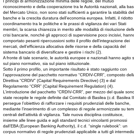
I principi di armonizzazione minima delle regole, del mutuo
riconoscimento e della cooperazione tra le Autorità nazionali, alla ba
del Mercato Unico, non sono stati sufficienti a garantire la stabilità del
banche e la crescita duratura dell’economia europea. Infatti, il ridotto
coordinamento tra le politiche e le prassi di vigilanza dei vari Stati
membri, la scarsa chiarezza in merito alle modalità di risoluzione dell
crisi bancarie, nonché gli approcci di supervisione poco incisivi, hann
comportato pesanti ripercussioni sotto il profilo dell’integrazione dei
mercati, dell’efficienza allocativa delle risorse e della capacità del
sistema bancario di diversificare e gestire i rischi (2).
A fronte di tale scenario, le autorità europee e nazionali hanno agito s
sul piano normativo, sia sul piano istituzionale.
Sotto il primo profilo, un importante risultato è stato raggiunto con
l’approvazione del pacchetto normativo “CRDIV-CRR”, composto dell
Direttiva “CRDIV” (Capital Requirements Directive) (3) e dal
Regolamento “CRR” (Capital Requirement Regulation) (4).
L’introduzione del pacchetto “CRDIV-CRR”, per mezzo del quale son
state recepite le regole definite dal Comitato di Basilea (c.d. Basilea II
persegue l’obiettivo di rafforzare i requisiti prudenziali delle banche,
mediante l’inserimento di un complesso di regole armonizzate su tem
centrali dell’attività di vigilanza. Tale nuova disciplina costituisce,
insieme alle linee guida e agli standard tecnici vincolanti promossi
dall’EBA (European Banking Authority), il c.d. “single rulebook”: un
corpus normativo di regole prudenziali applicabile a tutti gli intermedia