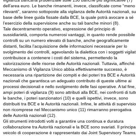
vigilanza bancaria prudenziale sulle 130 banche più significative (7)
dell’area euro. Le banche rimanenti, invece, classificate come “meno
rilevanti”, saranno sottoposte alla vigilanza delle Autorità nazionali, su
base delle linee guida fissate dalla BCE, la quale potrà avocare a sé
l’esercizio della supervisione anche su tali banche minori (8).
Tale decentramento operativo, espressione del principio di
sussidiarietà, comporta numerosi vantaggi, in quanto rende possibile 
controlli su un numero elevato di banche, anche geograficamente
distanti, facilita l’acquisizione delle informazioni necessarie per lo
svolgimento dei controlli, agevolando la dialettica con i soggetti vigilat
contribuisce a contenere i costi del sistema, permettendo la
valorizzazione delle risorse delle Autorità nazionali. Tuttavia, affinché i
Meccanismo di Vigilanza Unico abbia effettivamente successo, è
necessaria una ripartizione dei compiti e dei poteri tra BCE e Autorità
nazionali che garantisca un adeguato contributo di queste ultime ai
processi decisionali e nello svolgimento delle fasi operative. A tal fine,
ampi poteri di vigilanza (9) sono attributi alla BCE, nei confronti di tut
le banche, i poteri sanzionatori (10) e quelli ispettivi, invece, sono
distribuiti tra BCE e le Autorità nazionali. Infine, le attività di supervisi
non ricomprese nel Meccanismo unico (11) rimarranno prerogativa
delle Autorità nazionali (12).
Gli strumenti introdotti volti a garantire una continua e duratura
collaborazione tra Autorità nazionali e la BCE sono svariati. Il principa
veicolo di cooperazione è rappresentato dai Joint Supervisory Teams