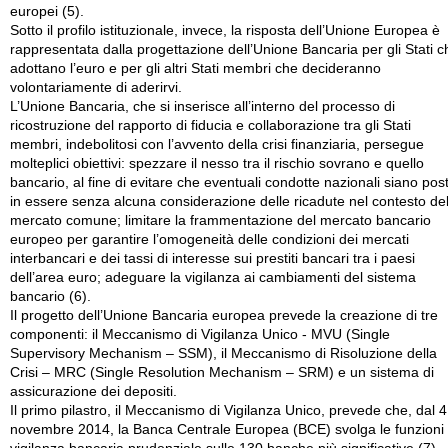
europei (5).
Sotto il profilo istituzionale, invece, la risposta dell’Unione Europea è
rappresentata dalla progettazione dell’Unione Bancaria per gli Stati c
adottano l’euro e per gli altri Stati membri che decideranno
volontariamente di aderirvi.
L’Unione Bancaria, che si inserisce all’interno del processo di
ricostruzione del rapporto di fiducia e collaborazione tra gli Stati
membri, indebolitosi con l’avvento della crisi finanziaria, persegue
molteplici obiettivi: spezzare il nesso tra il rischio sovrano e quello
bancario, al fine di evitare che eventuali condotte nazionali siano pos
in essere senza alcuna considerazione delle ricadute nel contesto de
mercato comune; limitare la frammentazione del mercato bancario
europeo per garantire l’omogeneità delle condizioni dei mercati
interbancari e dei tassi di interesse sui prestiti bancari tra i paesi
dell’area euro; adeguare la vigilanza ai cambiamenti del sistema
bancario (6).
Il progetto dell’Unione Bancaria europea prevede la creazione di tre
componenti: il Meccanismo di Vigilanza Unico - MVU (Single
Supervisory Mechanism – SSM), il Meccanismo di Risoluzione della
Crisi – MRC (Single Resolution Mechanism – SRM) e un sistema di
assicurazione dei depositi.
Il primo pilastro, il Meccanismo di Vigilanza Unico, prevede che, dal 4
novembre 2014, la Banca Centrale Europea (BCE) svolga le funzioni 