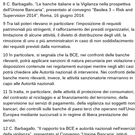
8 C. Barbagallo, “Le banche italiane e la Vigilanza nella prospettiva
dell’Unione Bancaria”, presentato al convegno “Basilea 3 – Risk and
Supervision 2014”, Roma, 16 giugno 2014.
9 Tra tali poteri rilevano in particolare: l’imposizione di requisiti
patrimoniali più stringenti, il rafforzamento dei presidi organizzativi, la
limitazione di alcune attività, il divieto di distribuzione degli utili, la
rimozione di uno o più amministratori in caso di non soddisfacimento
dei requisiti previsti dalla normativa.
10 In particolare, si segnala che la BCE, nei confronti delle banche
rilevanti, potrà applicare sanzioni di natura pecuniaria per violazione 
disposizioni contenute nei regolamenti europei mentre negli altri casi
potrà chiedere alle Autorità nazionali di intervenire. Nei confronti delle
banche meno rilevanti, invece, le attività sanzionatorie rimarranno in
capo alle Autorità nazionali.
11 Si tratta, in particolare, delle attività di protezione dei consumatori,
del contrasto al riciclaggio e al finanziamento del terrorismo, della
supervisione sui servizi di pagamento, della vigilanza sui soggetti non
bancari, dei controlli sulle banche di paesi terzi che operano nell’Uni
Europea mediante succursali o in regime di libera prestazione dei
servizi.
12 C. Barbagallo, “Il rapporto tra BCE e autorità nazionali nell’eserciz
della vigilanza”, presentato al Convegno “Unione Bancaria: istituti,