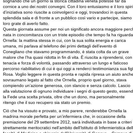
sognando che un giorno la storica cittadina veneta potesse far da
cornice a uno dei nostri convegni. Con il loro entusiasmo e il loro spiri
d’iniziativa sono riuscite a coinvolgerci e oggi, trovandoci in questa
splendida sala e di fronte a un pubblico così vario e partecipe, siamo
loro grate di averlo fatto.
Questa giornata assume per noi un significato ancora maggiore perc
nata in concomitanza con un triste episodio che tempo fa ha riguarda
Ornella: la mattina stessa in cui, con la sua solita energia e carica
umana, mi parlava al telefono dei primi dettagli dell’evento di
Conegliano che stavamo programmando, è stata colta da un grave
malore che l’ha quasi ridotta in fin di vita. È riuscita a riprendersi, con
tenacia e forza di volontà, passando attraverso un lungo e faticoso
percorso riabilitativo di cui è qui oggi a renderci testimonianza sua fig
Rosa. Voglio leggere in questa pronta e rapida ripresa un aiuto anch
sovraumano legato al fatto che Ornella, proprio quel giorno, stava
compiendo un’azione generosa, con slancio e senza calcolo. Lascio
alla valutazione di ognuno individuare i segni di questo gesto, essen
la Fede una scelta privata, oltre che un dono, ma personalmente
ritengo che il suo recupero sia stato un premio.
Ciò che ha vissuto e provato, a mio parere, renderebbe Ornella la
madrina morale perfetta per un’infermiera che, in occasione della
premiazione del 29 settembre 2012, sarà individuata in base a criteri
strettamente meritocratici nell’ambito dell’Istituto di Infermieristica del