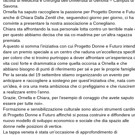
facoltà di Medicina e chirurgia dell’Università di Genova – Campus di
Savona.
Ornella ha saputo raccogliere la passione per Progetto Donne e Futu
anche di Chiara Dalla Zentil che, seguendoci giorno per giorno, ci ha
convinte a presentare la nostra associazione a Conegliano.
Chiara sta affrontando la sua personale lotta contro un terribile male 
per questo abbiamo decisa che sia co-madrina per un’altra ragazza
premiata.
A questo si somma l’iniziativa con cui Progetto Donne e Futuro inten
dare un premio speciale a un centro che raduna un’eccellenza specif
per coloro che si trovino purtroppo a dover affrontare un’esperienza d
vita così forte e drammatica come quella occorsa a Ornella e che
abbiano bisogno di punti di riferimento per sé e per le proprie famiglie
Per la serata del 19 settembre stiamo organizzando un evento per
anticipare e raccogliere a sostegno per quest’iniziativa che, nata co
un’idea, è ora una meta ambiziosa che ci prefiggiamo e che riuscire
a realizzare entro l’anno.
Grazie, Ornella e Chiara, per l’esempio di coraggio che avete saputo
essere per tutte noi».
Formazione e sensibilizzazione culturale sono alcuni strumenti cardi
di Progetto Donne e Futuro affinché si possa costruire e diffondere u
nuovo modello di sviluppo economico e sociale che dia spazio alle
donne nelle posizioni di vertice.
La tappa veneta è stata un’occasione di approfondimento di