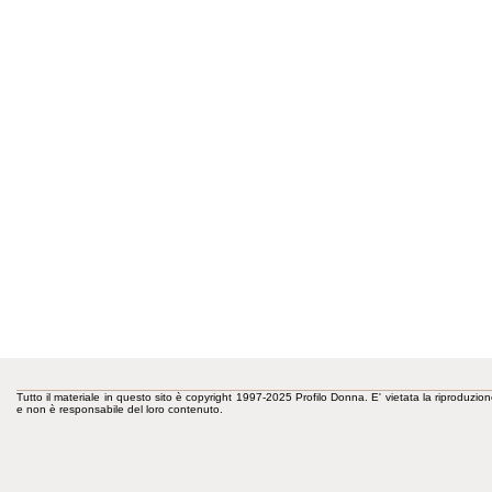
Tutto il materiale in questo sito è copyright 1997-2025 Profilo Donna. E' vietata la riproduzion
e non è responsabile del loro contenuto.