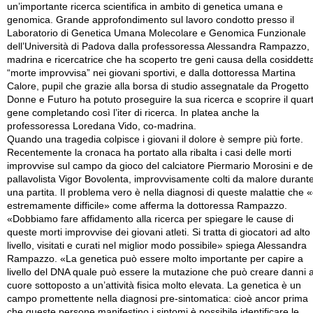
un’importante ricerca scientifica in ambito di genetica umana e
genomica. Grande approfondimento sul lavoro condotto presso il
Laboratorio di Genetica Umana Molecolare e Genomica Funzionale
dell’Università di Padova dalla professoressa Alessandra Rampazzo,
madrina e ricercatrice che ha scoperto tre geni causa della cosiddett
“morte improvvisa” nei giovani sportivi, e dalla dottoressa Martina
Calore, pupil che grazie alla borsa di studio assegnatale da Progetto
Donne e Futuro ha potuto proseguire la sua ricerca e scoprire il quar
gene completando così l’iter di ricerca. In platea anche la
professoressa Loredana Vido, co-madrina.
Quando una tragedia colpisce i giovani il dolore è sempre più forte.
Recentemente la cronaca ha portato alla ribalta i casi delle morti
improvvise sul campo da gioco del calciatore Piermario Morosini e de
pallavolista Vigor Bovolenta, improvvisamente colti da malore durant
una partita. Il problema vero è nella diagnosi di queste malattie che 
estremamente difficile» come afferma la dottoressa Rampazzo.
«Dobbiamo fare affidamento alla ricerca per spiegare le cause di
queste morti improvvise dei giovani atleti. Si tratta di giocatori ad alto
livello, visitati e curati nel miglior modo possibile» spiega Alessandra
Rampazzo. «La genetica può essere molto importante per capire a
livello del DNA quale può essere la mutazione che può creare danni a
cuore sottoposto a un’attività fisica molto elevata. La genetica è un
campo promettente nella diagnosi pre-sintomatica: cioè ancor prima
che queste persone manifestino i sintomi è possibile identificare le