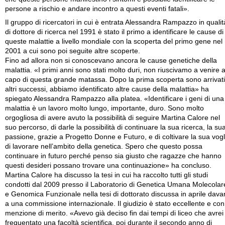
persone a rischio e andare incontro a questi eventi fatali».
Il gruppo di ricercatori in cui è entrata Alessandra Rampazzo in qualit
di dottore di ricerca nel 1991 è stato il primo a identificare le cause di
queste malattie a livello mondiale con la scoperta del primo gene nel
2001 a cui sono poi seguite altre scoperte.
Fino ad allora non si conoscevano ancora le cause genetiche della
malattia. «I primi anni sono stati molto duri, non riuscivamo a venire 
capo di questa grande matassa. Dopo la prima scoperta sono arrivati
altri successi, abbiamo identificato altre cause della malattia» ha
spiegato Alessandra Rampazzo alla platea. «Identificare i geni di una
malattia è un lavoro molto lungo, importante, duro. Sono molto
orgogliosa di avere avuto la possibilità di seguire Martina Calore nel
suo percorso, di darle la possibilità di continuare la sua ricerca, la su
passione, grazie a Progetto Donne e Futuro, e di coltivare la sua vogl
di lavorare nell’ambito della genetica. Spero che questo possa
continuare in futuro perché penso sia giusto che ragazze che hanno
questi desideri possano trovare una continuazione» ha concluso.
Martina Calore ha discusso la tesi in cui ha raccolto tutti gli studi
condotti dal 2009 presso il Laboratorio di Genetica Umana Molecolar
e Genomica Funzionale nella tesi di dottorato discussa in aprile davan
a una commissione internazionale. Il giudizio è stato eccellente e con
menzione di merito. «Avevo già deciso fin dai tempi di liceo che avrei
frequentato una facoltà scientifica, poi durante il secondo anno di