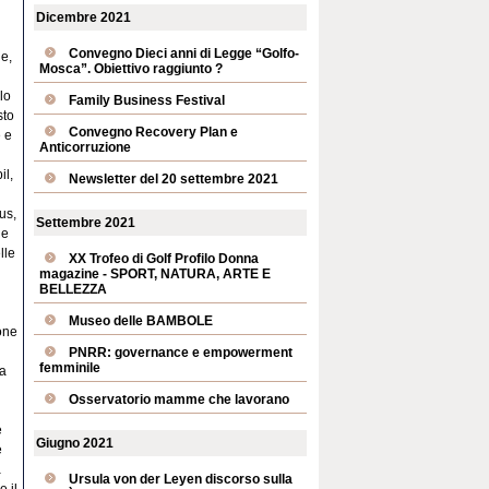
Dicembre 2021
Convegno Dieci anni di Legge “Golfo-
ne,
Mosca”. Obiettivo raggiunto ?
lo
Family Business Festival
sto
Convegno Recovery Plan e
 e
Anticorruzione
il,
Newsletter del 20 settembre 2021
us,
Settembre 2021
ne
lle
XX Trofeo di Golf Profilo Donna
magazine - SPORT, NATURA, ARTE E
BELLEZZA
Museo delle BAMBOLE
one
PNRR: governance e empowerment
femminile
la
Osservatorio mamme che lavorano
e
Giugno 2021
e
a
Ursula von der Leyen discorso sulla
e il