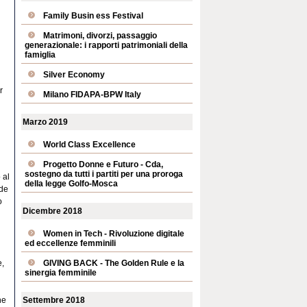
Family Busin ess Festival
Matrimoni, divorzi, passaggio
generazionale: i rapporti patrimoniali della
famiglia
Silver Economy
r
Milano FIDAPA-BPW Italy
Marzo 2019
World Class Excellence
Progetto Donne e Futuro - Cda,
sostegno da tutti i partiti per una proroga
 al
della legge Golfo-Mosca
ade
o
Dicembre 2018
Women in Tech - Rivoluzione digitale
ed eccellenze femminili
e,
GIVING BACK - The Golden Rule e la
sinergia femminile
ne
Settembre 2018