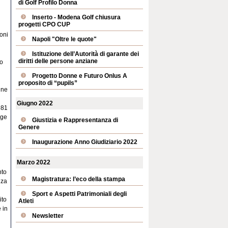
di Golf Profilo Donna
Inserto - Modena Golf chiusura
progetti CPO CUP
oni
Napoli "Oltre le quote"
Istituzione dell’Autorità di garante dei
diritti delle persone anziane
vo
Progetto Donne e Futuro Onlus A
proposito di “pupils”
ine
Giugno 2022
981
gge
Giustizia e Rappresentanza di
Genere
Inaugurazione Anno Giudiziario 2022
Marzo 2022
nto
Magistratura: l’eco della stampa
nza
Sport e Aspetti Patrimoniali degli
ito
Atleti
 in
Newsletter