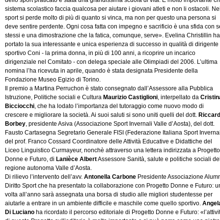
sistema scolastico faccia qualcosa per aiutare i giovani atleti e non li ostacoli. Ne
sport si perde molto di più di quanto si vinca, ma non per questo una persona si
deve sentire perdente. Ogni cosa fatta con impegno e sacrificio è una sfida con s
stessi e una dimostrazione che la fatica, comunque, serve». Evelina Christillin ha
portato la sua interessante e unica esperienza di successo in qualità di dirigente
sportivo Coni - la prima donna, in più di 100 anni, a ricoprire un incarico
dirigenziale nel Comitato - con delega speciale alle Olimpiadi del 2006. L’ultima
nomina l’ha ricevuta in aprile, quando è stata designata Presidente della
Fondazione Museo Egizio di Torino.
Il premio a Martina Perruchon è stato consegnato dall’Assessore alla Pubblica
Istruzione, Politiche sociali e Cultura
Maurizio Castiglioni
, interpellato da
Cristin
Bicciocchi
, che ha lodato l’importanza del tutoraggio come nuovo modo di
crescere e migliorare la società. Ai suoi saluti si sono uniti quelli del dott.
Riccar
Borbey
, presidente Asiva (Associazione Sport Invernali Valle d’Aosta), del dott.
Fausto Cartasegna Segretario Generale FISI (Federazione Italiana Sport Invernal
del prof. Franco Cossard Coordinatore delle Attività Educative e Didattiche del
Liceo Linguistico Curmayeur, nonchè attraverso una lettera indirizzata a Progetto
Donne e Futuro, di
Lanièce Albert
Assessore Sanità, salute e politiche sociali de
regione autonoma Valle d’Aosta.
Di rilievo l’intervento dell’avv.
Antonella Carbone
Presidente Associazione Alum
Diritto Sport che ha presentato la collaborazione con Progetto Donne e Futuro: 
volta all’anno sarà assegnata una borsa di studio alle migliori studentesse per
aiutarle a entrare in un ambiente difficile e maschile come quello sportivo.
Angel
Di Luciano
ha ricordato il percorso editoriale di Progetto Donne e Futuro: «l’attivi