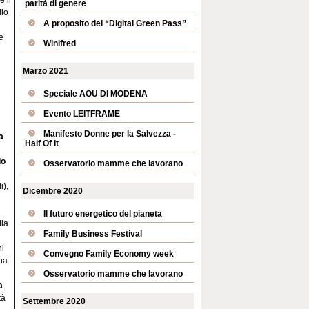
parità di genere
llo
A proposito del “Digital Green Pass”
e
Winifred
Marzo 2021
Speciale AOU DI MODENA
Evento LEITFRAME
Manifesto Donne per la Salvezza -
a
Half Of It
do
Osservatorio mamme che lavorano
i),
Dicembre 2020
Il futuro energetico del pianeta
lla
Family Business Festival
ni
Convegno Family Economy week
una
Osservatorio mamme che lavorano
a
tà
Settembre 2020