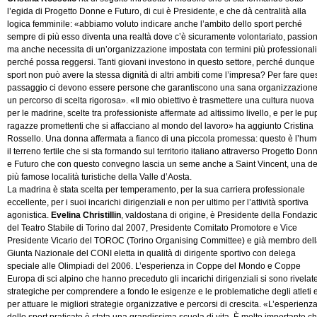
l’egida di Progetto Donne e Futuro, di cui è Presidente, e che dà centralità alla
logica femminile: «abbiamo voluto indicare anche l’ambito dello sport perché
sempre di più esso diventa una realtà dove c’è sicuramente volontariato, passio
ma anche necessita di un’organizzazione impostata con termini più professionali
perché possa reggersi. Tanti giovani investono in questo settore, perché dunque 
sport non può avere la stessa dignità di altri ambiti come l’impresa? Per fare que
passaggio ci devono essere persone che garantiscono una sana organizzazione
un percorso di scelta rigorosa». «Il mio obiettivo è trasmettere una cultura nuova
per le madrine, scelte tra professioniste affermate ad altissimo livello, e per le pup
ragazze promettenti che si affacciano al mondo del lavoro» ha aggiunto Cristina
Rossello. Una donna affermata a fianco di una piccola promessa: questo è l’hum
il terreno fertile che si sta formando sul territorio italiano attraverso Progetto Don
e Futuro che con questo convegno lascia un seme anche a Saint Vincent, una de
più famose località turistiche della Valle d’Aosta.
La madrina è stata scelta per temperamento, per la sua carriera professionale
eccellente, per i suoi incarichi dirigenziali e non per ultimo per l’attività sportiva
agonistica.
Evelina Christillin
, valdostana di origine, è Presidente della Fondazi
del Teatro Stabile di Torino dal 2007, Presidente Comitato Promotore e Vice
Presidente Vicario del TOROC (Torino Organising Committee) e già membro del
Giunta Nazionale del CONI eletta in qualità di dirigente sportivo con delega
speciale alle Olimpiadi del 2006. L’esperienza in Coppe del Mondo e Coppe
Europa di sci alpino che hanno preceduto gli incarichi dirigenziali si sono rivelat
strategiche per comprendere a fondo le esigenze e le problematiche degli atleti 
per attuare le migliori strategie organizzative e percorsi di crescita. «L’esperienz
dello sport praticato è stata una grandissima scuola di vita. È molto importante ch