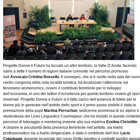
Progetto Donne e Futuro ha toccato un altro territorio, la Valle D’Aosta, facendo
salire a sette il numero di regioni italiane coinvolte nel percorso promosso
dall’
Avvocato Cristina Rossello
. Il convegno, che si è svolto nella sala del nuo
centro congressi della nota località turistica, ha focalizzato l’attenzione sul
fenomeno womenomics, ovvero il contributo femminile per lo sviluppo
dell’economia, in uno dei settori d’eccellenza per questo territorio ovvero gli spor
imvernali. Progetto Donne e Futuro si è fatto carico dell’assenza di tutele per le
donne più in generale nell’ambito dello sport e il primo passo visibile è stata la
premiazione della pupil
Martina Perruchon
, sedicenne promessa di sci alpino e
studentessa del Liceo Linguistico Courmayeur, che ha iniziato in questo contesto 
percorso di tutoraggio e mentoring insieme alla sua madrina
Evelina Christillin
.
A chiarire le peculiarità della presenza femminile nell’ambito, sia livello
professionistico sia a livello dirigenziale, è stato il contributo dell’Avv.
Lucio
Colantuoni
, docente incaricato del corso Diritto sportivo e contratti sportivi presso