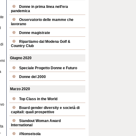
Donne in prima linea nell’era
pandemica
nte
Osservatorio delle mamme che
lavorano
l
Donne magistrate
Ripartiamo dal Modena Golf &
 di
Country Club
Giugno 2020
rni
Speciale Progetto Donne e Futuro
a
Donne del 2000
l
Marzo 2020
Top Class in the World
ovo
Board gender diversity e società di
capitali: quali prospettive
Standout Woman Award
International
sta
,
#Nonseisola