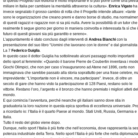
di questo Progetto sull’editoria è molto importante e si può porre come una pietra
miliare in Italia per cambiare la mentalità attraverso la cultura».
Enrica Vigato
ha
invece segnalato il grosso cambio di rotta che il Progetto intende attuare: «tante
sono le organizzazioni che creano premi e danno borse di studio, ma normalme
di questi ragazzi e ragazze non si sa più nulla. Avere la possibilità di un tutor che
realmente ti segue giorno per giorno in maniera coinvolta e interessata fa sì che i
futuro di questi giovani sia più garantito e sereno».
L’appuntamento è stato concluso dagli interventi di
Andrea Bianchi
con la
presentazione del suo libro “Uomini che lavorano con le donne” e dal giornalista
La 7
Federico Guiglia
.
In questo caso il dottor Guiglia ha sottolineato alcuni passaggi molto importanti
dello sport al femminile: «Quando il barone Pierre de Coubertin inventava i mode
Giochi Olimpici, che non per caso s’inaugurarono ad Atene nel 1896, certo non
immaginava che sarebbe passato alla storia soprattutto per una frase celebre, m
imprevidente: “L’importante non è vincere, ma partecipare”. Invece, di oltre un
secolo di gare che hanno visto la partecipazione di 128 Paesi, restano solo le
vittorie. Restano l’oro, l’argento e il bronzo che hanno premiato i migliori atleti de
mondo.
E qui comincia l’avventura, perché neanche gli italiani sanno dove stia in
graduatoria la loro nazione in questa epica sportiva di eccellenza universale. Pr
a ricordarlo io: l’Italia è il quarto Paese al mondo. Stati Uniti, Russia, Germania e
Italia.
Tutto il resto del globo viene dopo.
Dunque, nello sport l’Italia è più forte che nell’economia, dove rappresenta la se
potenza industriale della Terra. Nello sport l’Italia è più forte che nella diplomazia