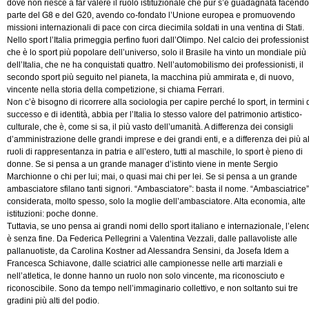
dove non riesce a far valere il ruolo istituzionale che pur s’è guadagnata facendo
parte del G8 e del G20, avendo co-fondato l’Unione europea e promuovendo
missioni internazionali di pace con circa diecimila soldati in una ventina di Stati.
Nello sport l’Italia primeggia perfino fuori dall’Olimpo. Nel calcio dei professionisti
che è lo sport più popolare dell’universo, solo il Brasile ha vinto un mondiale più
dell’Italia, che ne ha conquistati quattro. Nell’automobilismo dei professionisti, il
secondo sport più seguito nel pianeta, la macchina più ammirata e, di nuovo,
vincente nella storia della competizione, si chiama Ferrari.
Non c’è bisogno di ricorrere alla sociologia per capire perché lo sport, in termini 
successo e di identità, abbia per l’Italia lo stesso valore del patrimonio artistico-
culturale, che è, come si sa, il più vasto dell’umanità. A differenza dei consigli
d’amministrazione delle grandi imprese e dei grandi enti, e a differenza dei più al
ruoli di rappresentanza in patria e all’estero, tutti al maschile, lo sport è pieno di
donne. Se si pensa a un grande manager d’istinto viene in mente Sergio
Marchionne o chi per lui; mai, o quasi mai chi per lei. Se si pensa a un grande
ambasciatore sfilano tanti signori. “Ambasciatore”: basta il nome. “Ambasciatrice”
considerata, molto spesso, solo la moglie dell’ambasciatore. Alta economia, alte
istituzioni: poche donne.
Tuttavia, se uno pensa ai grandi nomi dello sport italiano e internazionale, l’elen
è senza fine. Da Federica Pellegrini a Valentina Vezzali, dalle pallavoliste alle
pallanuotiste, da Carolina Kostner ad Alessandra Sensini, da Josefa Idem a
Francesca Schiavone, dalle sciatrici alle campionesse nelle arti marziali e
nell’atletica, le donne hanno un ruolo non solo vincente, ma riconosciuto e
riconoscibile. Sono da tempo nell’immaginario collettivo, e non soltanto sui tre
gradini più alti del podio.