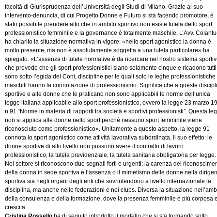
facoltà di Giurisprudenza dell’Università degli Studi di Milano. Grazie al suo
intervento-denuncia, di cui Progetto Donne e Futuro si sta facendo promotore, è
stato possibile prendere atto che in ambito sportivo non esiste tutela dello sport
professionistico femminile e la governance è totalmente maschile. L’Avv. Colantu
ha chiarito la situazione normativa in vigore: «nello sport agonistico la donna è
molto presente, ma non è assolutamente soggetta a una tutela particolare» ha
spiegato. «L’assenza di tutele normative è da ricercare nel nostro sistema sporti
che prevede che gli sport professionistici siano solamente cinque e ricadono tutti
sono sotto l’egida del Coni, discipline per le quali solo le leghe professionistiche
maschili hanno la connotazione di professionismo. Significa che a queste discipl
sportive e alle donne che le praticano non sono applicabili le norme dell’unica
legge italiana applicabile allo sport professionistico, ovvero la legge 23 marzo 1
n.91 “Norme in materia di rapporti tra società e sportivi professionisti”. Questa le
non si applica alle donne nello sport perché nessuno sport femminile viene
riconosciuto come professionistico». Unitamente a questo aspetto, la legge 91
connota lo sport agonistico come attività lavorativa subordinata. Il suo effetto: le
donne sportive di alto livello non possono avere il contratto di lavoro
professionistico, la tutela previdenziale, la tutela sanitaria obbligatoria per legge.
Nel settore si riconoscono due segnali forti e urgenti: la carenza del riconoscime
della donna in sede sportiva e l’assenza o il mimetismo delle donne nella dirige
sportiva sia negli organi degli enti che sovrintendono a livello internazionale la
disciplina, ma anche nelle federazioni e nei clubs. Diversa la situazione nell’amb
della consulenza e della formazione, dove la presenza femminile è più corposa e
crescita.
Cristina Rossello
ha di seguito introdotto il modello che si sta formando sotto