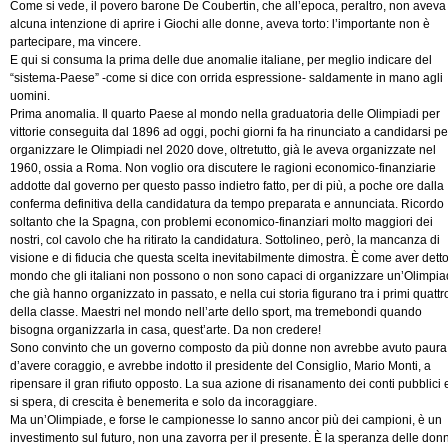
Come si vede, il povero barone De Coubertin, che all’epoca, peraltro, non aveva
alcuna intenzione di aprire i Giochi alle donne, aveva torto: l’importante non è
partecipare, ma vincere.
E qui si consuma la prima delle due anomalie italiane, per meglio indicare del
“sistema-Paese” -come si dice con orrida espressione- saldamente in mano agli
uomini.
Prima anomalia. Il quarto Paese al mondo nella graduatoria delle Olimpiadi per
vittorie conseguita dal 1896 ad oggi, pochi giorni fa ha rinunciato a candidarsi pe
organizzare le Olimpiadi nel 2020 dove, oltretutto, già le aveva organizzate nel
1960, ossia a Roma. Non voglio ora discutere le ragioni economico-finanziarie
addotte dal governo per questo passo indietro fatto, per di più, a poche ore dalla
conferma definitiva della candidatura da tempo preparata e annunciata. Ricordo
soltanto che la Spagna, con problemi economico-finanziari molto maggiori dei
nostri, col cavolo che ha ritirato la candidatura. Sottolineo, però, la mancanza di
visione e di fiducia che questa scelta inevitabilmente dimostra. È come aver detto
mondo che gli italiani non possono o non sono capaci di organizzare un’Olimpi
che già hanno organizzato in passato, e nella cui storia figurano tra i primi quattr
della classe. Maestri nel mondo nell’arte dello sport, ma tremebondi quando
bisogna organizzarla in casa, quest’arte. Da non credere!
Sono convinto che un governo composto da più donne non avrebbe avuto paura
d’avere coraggio, e avrebbe indotto il presidente del Consiglio, Mario Monti, a
ripensare il gran rifiuto opposto. La sua azione di risanamento dei conti pubblici 
si spera, di crescita è benemerita e solo da incoraggiare.
Ma un’Olimpiade, e forse le campionesse lo sanno ancor più dei campioni, è un
investimento sul futuro, non una zavorra per il presente. È la speranza delle don