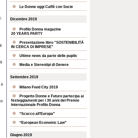
Le Donne oggi Caffè con Socie
,
Dicembre 2019
Profilo Donna magazine
20 YEARS PARTY
Presentazione libro "SOSTENIBILITÀ
di
IN CERCA DI IMPRESE"
Ultime news da parte delle pupils
ti
Media e Stereotipi di Genere
Settembre 2019
 è
Milano Food City 2019
Progetto Donne e Futuro partecipa ai
festeggiamenti per i 30 anni del Premio
co
Internazionale Profilo Donna
“Scacco all’Europa”
“European Economic Law”
Giugno 2019