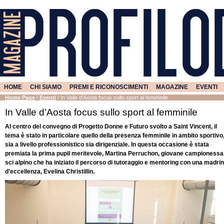
HOME
CHI SIAMO
PREMI E RICONOSCIMENTI
MAGAZINE
EVENTI
Home Page
/
Eventi
/
In Valle d’Aosta focus sullo sport al femminile
In Valle d’Aosta focus sullo sport al femminile
Al centro del convegno di Progetto Donne e Futuro svolto a Saint Vincent, il
tema è stato in particolare quello della presenza femminile in ambito sportivo
sia a livello professionistico sia dirigenziale. In questa occasione è stata
premiata la prima pupil meritevole, Martina Perruchon, giovane campionessa
sci alpino che ha iniziato il percorso di tutoraggio e mentoring con una madri
d’eccellenza, Evelina Christillin.