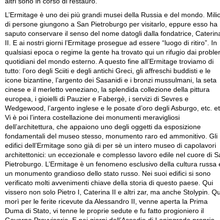
altri sono in corso di restauro.
L’Ermitage è uno dei più grandi musei della Russia e del mondo. Mili
di persone giungono a San Pietroburgo per visitarlo, eppure esso ha
saputo conservare il senso del nome datogli dalla fondatrice, Caterin
II. E ai nostri giorni l’Ermitage prosegue ad essere “luogo di ritiro”. In
qualsiasi epoca o regime la gente ha trovato qui un rifugio dai proble
quotidiani del mondo esterno. A questo fine all’Ermitage troviamo di
tutto: l’oro degli Sciiti e degli antichi Greci, gli affreschi buddisti e le
icone bizantine, l’argento dei Sasanidi e i bronzi mussulmani, la seta
cinese e il merletto veneziano, la splendida collezione della pittura
europea, i gioielli di Pauzier e Fabergè, i servizi di Sevres e
Wedgewood, l’argento inglese e le posate d’oro degli Asburgo, etc. et
Vi è poi l’intera costellazione dei monumenti meravigliosi
dell’architettura, che appaiono uno degli oggetti da esposizione
fondamentali del museo stesso, monumento raro ed ammonitivo. Gli
edifici dell’Ermitage sono già di per sè un intero museo di capolavori
architettonici: un eccezionale e complesso lavoro edile nel cuore di 
Pietroburgo. L’Ermitage è un fenomeno esclusivo della cultura russa 
un monumento grandioso dello stato russo. Nei suoi edifici si sono
verificato molti avvenimenti chiave della storia di questo paese. Qui
vissero non solo Pietro I, Caterina II e altri zar, ma anche Stolypin. Qu
morì per le ferite ricevute da Alessandro II, venne aperta la Prima
Duma di Stato, vi tenne le proprie sedute e fu fatto progioniero il