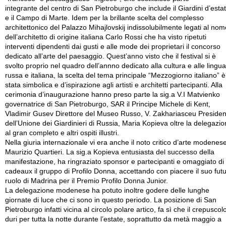
integrante del centro di San Pietroburgo che include il Giardini d’esta
e il Campo di Marte. Idem per la brillante scelta del complesso
architettonico del Palazzo Mihajlovskij indissolubilmente legati al nom
dell’architetto di origine italiana Carlo Rossi che ha visto ripetuti
interventi dipendenti dai gusti e alle mode dei proprietari il concorso
dedicato all’arte del paesaggio. Quest’anno visto che il festival si è
svolto proprio nel quadro dell’annno dedicato alla cultura e alle lingua
russa e italiana, la scelta del tema principale “Mezzogiorno italiano” è
stata simbolica e d’ispirazione agli artisti e architetti partecipanti. Alla
cerimonia d’inaugurazione hanno preso parte la sig.a V.I Matvienko
governatrice di San Pietroburgo, SAR il Principe Michele di Kent,
Vladimir Gusev Direttore del Museo Russo, V. Zakhariasceu Presiden
dell’Unione dei Giardinieri di Russia, Maria Kopieva oltre la delegazi
al gran completo e altri ospiti illustri.
Nella giuria internazionale vi era anche il noto critico d’arte modenes
Maurizio Quartieri. La sig.a Kopieva entusiasta del successo della
manifestazione, ha ringraziato sponsor e partecipanti e omaggiato di
cadeaux il gruppo di Profilo Donna, accettando con piacere il suo fut
ruolo di Madrina per il Premio Profilo Donna Junior.
La delegazione modenese ha potuto inoltre godere delle lunghe
giornate di luce che ci sono in questo periodo. La posizione di San
Pietroburgo infatti vicina al circolo polare artico, fa sì che il crepuscol
duri per tutta la notte durante l’estate, soprattutto da metà maggio a