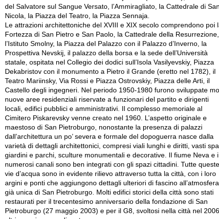
del Salvatore sul Sangue Versato, l’Ammiragliato, la Cattedrale di Sa
Nicola, la Piazza del Teatro, la Piazza Sennaja.
Le attrazioni architettoniche del XVIII e XIX secolo comprendono poi 
Fortezza di San Pietro e San Paolo, la Cattedrale della Resurrezione,
l’Istituto Smolny, la Piazza del Palazzo con il Palazzo d’Inverno, la
Prospettiva Nevskij, il palazzo della borsa e la sede dell’Università
statale, ospitata nel Collegio dei dodici sull’Isola Vasilyevskiy, Piazza
Dekabristov con il monumento a Pietro il Grande (eretto nel 1782), il
Teatro Mariinsky, Via Rossi e Piazza Ostrovskiy, Piazza delle Arti, il
Castello degli ingegneri. Nel periodo 1950-1980 furono sviluppate mo
nuove aree residenziali riservate a funzionari del partito e dirigenti
locali, edifici pubblici e amministrativi. Il complesso memoriale al
Cimitero Piskarevsky venne creato nel 1960. L’aspetto originale e
maestoso di San Pietroburgo, nonostante la presenza di palazzi
dall’architettura un po’ severa e formale del dopoguerra nasce dalla
varietà di dettagli architettonici, compresi viali lunghi e diritti, vasti spa
giardini e parchi, sculture monumentali e decorative. Il fiume Neva e i
numerosi canali sono ben integrati con gli spazi cittadini. Tutte quest
vie d’acqua sono in evidente rilievo attraverso tutta la città, con i loro
argini e ponti che aggiungono dettagli ulteriori di fascino all’atmosfera
già unica di San Pietroburgo. Molti edifici storici della città sono stati
restaurati per il trecentesimo anniversario della fondazione di San
Pietroburgo (27 maggio 2003) e per il G8, svoltosi nella città nel 2006