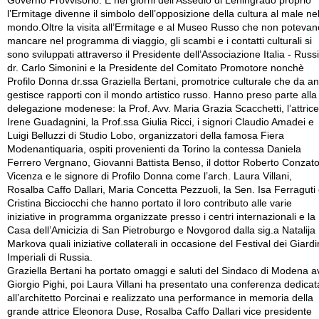
Governo Provvisorio. E nei giorni dell’Assedio di Leningrado proprio
l’Ermitage divenne il simbolo dell’opposizione della cultura al male ne
mondo.Oltre la visita all’Ermitage e al Museo Russo che non potevan
mancare nel programma di viaggio, gli scambi e i contatti culturali si
sono sviluppati attraverso il Presidente dell’Associazione Italia - Russ
dr. Carlo Simonini e la Presidente del Comitato Promotore nonchè
Profilo Donna dr.ssa Graziella Bertani, promotrice culturale che da an
gestisce rapporti con il mondo artistico russo. Hanno preso parte alla
delegazione modenese: la Prof. Avv. Maria Grazia Scacchetti, l’attrice
Irene Guadagnini, la Prof.ssa Giulia Ricci, i signori Claudio Amadei e
Luigi Belluzzi di Studio Lobo, organizzatori della famosa Fiera
Modenantiquaria, ospiti provenienti da Torino la contessa Daniela
Ferrero Vergnano, Giovanni Battista Benso, il dottor Roberto Conzato
Vicenza e le signore di Profilo Donna come l’arch. Laura Villani,
Rosalba Caffo Dallari, Maria Concetta Pezzuoli, la Sen. Isa Ferraguti
Cristina Bicciocchi che hanno portato il loro contributo alle varie
iniziative in programma organizzate presso i centri internazionali e la
Casa dell’Amicizia di San Pietroburgo e Novgorod dalla sig.a Natalija
Markova quali iniziative collaterali in occasione del Festival dei Giardi
Imperiali di Russia.
Graziella Bertani ha portato omaggi e saluti del Sindaco di Modena a
Giorgio Pighi, poi Laura Villani ha presentato una conferenza dedicat
all’architetto Porcinai e realizzato una performance in memoria della
grande attrice Eleonora Duse, Rosalba Caffo Dallari vice presidente