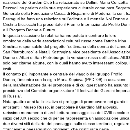
nazionale del Garden Club ha relazionato su Delfini, Maria Concetta
Pezzuoli ha parlato della sua esperienza culturale come past Segreta
Generale della Fondazione Cassa di Risparmio di Modena, la sen. Is
Ferraguti ha fatto una relazione sull’editoria e il mensile Noi Donne e
Cristina Bicciocchi ha presentato il Premio Internazionale Profilo Don
e il Progetto Donne e Futuro.
In questa occasione le relatrici hanno potuto incontrare le loro
omologhe della varie associazioni culturali russe come l’attrice Irina
Smolina responsabile del progetto “settimana della donna dell’anno d
San Pietroburgo” e Natal’j Kostrygina vice presidente dell’Associazio
Donne e Affari di San Pietroburgo, la versione russa dell’italiana AID
solo per citarne alcune, con le quali hanno avuto interessanti colloqui
inviti.
Il contatto più importante e centrale del viaggio del gruppo Profilo
Donna, l’incontro con la sig.a Maria Kopieva (PPD ‘09) in occasione
della manifestazione da lei promossa e di cui quest’anno ha assunto 
presidenza del Comitato organizzatore “Il festival dei Giardini Imperial
di Russia”.
Nata quattro anni fa l’iniziativa si prefigge di promuovere nei giardini
antistanti il Museo Russo, in particolare il Giardino Mihajlovskij,
rarissimo monumento di architettura paesaggistica del XVIII secolo e
inizio del XIX secolo che di per sé rappresenta un’associazione unica
due diversi stili dell’arte del paesaggio sullo stesso territorio; regolare
“francese” e paesaggistico “inglese”, che costituisce parte