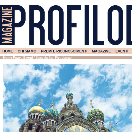
HOME
CHI SIAMO
PREMI E RICONOSCIMENTI
MAGAZINE
EVENTI
Home Page
/
Eventi
/
Saluti da San Pietroburgo