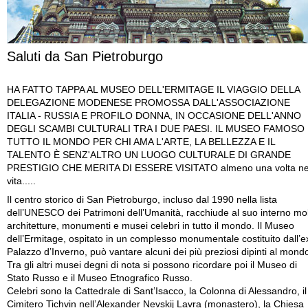
Saluti da San Pietroburgo
HA FATTO TAPPA AL MUSEO DELL'ERMITAGE IL VIAGGIO DELLA
DELEGAZIONE MODENESE PROMOSSA DALL'ASSOCIAZIONE
ITALIA - RUSSIA E PROFILO DONNA, IN OCCASIONE DELL'ANNO
DEGLI SCAMBI CULTURALI TRA I DUE PAESI. IL MUSEO FAMOSO 
TUTTO IL MONDO PER CHI AMA L'ARTE, LA BELLEZZA E IL
TALENTO È SENZ'ALTRO UN LUOGO CULTURALE DI GRANDE
PRESTIGIO CHE MERITA DI ESSERE VISITATO almeno una volta ne
vita.....
Il centro storico di San Pietroburgo, incluso dal 1990 nella lista
dell’UNESCO dei Patrimoni dell’Umanità, racchiude al suo interno mo
architetture, monumenti e musei celebri in tutto il mondo. Il Museo
dell’Ermitage, ospitato in un complesso monumentale costituito dall’e
Palazzo d’Inverno, può vantare alcuni dei più preziosi dipinti al mond
Tra gli altri musei degni di nota si possono ricordare poi il Museo di
Stato Russo e il Museo Etnografico Russo.
Celebri sono la Cattedrale di Sant’Isacco, la Colonna di Alessandro, il
Cimitero Tichvin nell’Alexander Nevskij Lavra (monastero), la Chiesa