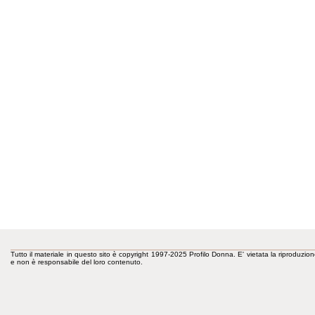
Tutto il materiale in questo sito è copyright 1997-2025 Profilo Donna. E' vietata la riproduzion
e non è responsabile del loro contenuto.