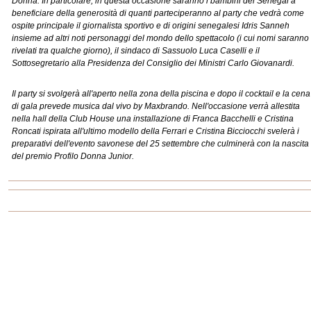
Donna. In particolare, in questa occasione saranno i bambini del Senegal a
beneficiare della generosità di quanti parteciperanno al party che vedrà come
ospite principale il giornalista sportivo e di origini senegalesi Idris Sanneh
insieme ad altri noti personaggi del mondo dello spettacolo (i cui nomi saranno
rivelati tra qualche giorno), il sindaco di Sassuolo Luca Caselli e il
Sottosegretario alla Presidenza del Consiglio dei Ministri Carlo Giovanardi.
Il party si svolgerà all'aperto nella zona della piscina e dopo il cocktail e la cena
di gala prevede musica dal vivo by Maxbrando. Nell'occasione verrà allestita
nella hall della Club House una installazione di Franca Bacchelli e Cristina
Roncati ispirata all'ultimo modello della Ferrari e Cristina Bicciocchi svelerà i
preparativi dell'evento savonese del 25 settembre che culminerà con la nascita
del premio Profilo Donna Junior.