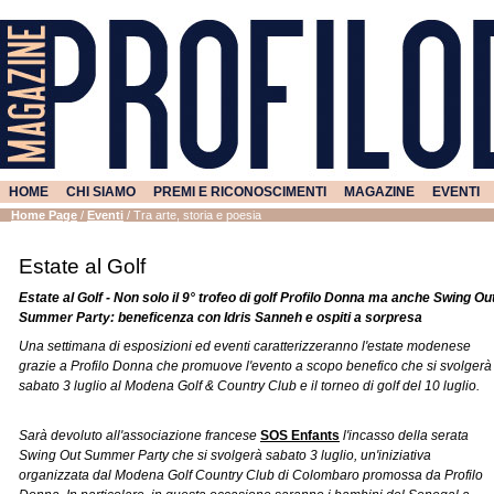
HOME
CHI SIAMO
PREMI E RICONOSCIMENTI
MAGAZINE
EVENTI
Home Page
/
Eventi
/
Tra arte, storia e poesia
Estate al Golf
Estate al Golf - Non solo il 9° trofeo di golf Profilo Donna ma anche
Swing Ou
Summer Party: beneficenza con Idris Sanneh e ospiti a sorpresa
Una settimana di esposizioni ed eventi caratterizzeranno l'estate modenese
grazie a Profilo Donna che promuove l'evento a scopo benefico che si svolgerà
sabato 3 luglio al Modena Golf & Country Club e il torneo di golf del 10 luglio.
Sarà devoluto all'associazione francese
SOS Enfants
l'incasso della serata
Swing Out Summer Party che si svolgerà sabato 3 luglio, un'iniziativa
organizzata dal Modena Golf Country Club di Colombaro promossa da Profilo